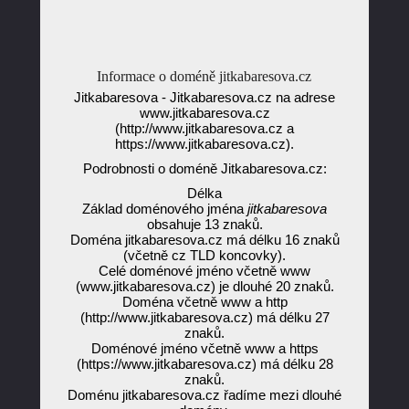
Informace o doméně jitkabaresova.cz
Jitkabaresova - Jitkabaresova.cz na adrese
www.jitkabaresova.cz
(http://www.jitkabaresova.cz a
https://www.jitkabaresova.cz).
Podrobnosti o doméně Jitkabaresova.cz:
Délka
Základ doménového jména
jitkabaresova
obsahuje 13 znaků.
Doména jitkabaresova.cz má délku 16 znaků
(včetně cz TLD koncovky).
Celé doménové jméno včetně www
(www.jitkabaresova.cz) je dlouhé 20 znaků.
Doména včetně www a http
(http://www.jitkabaresova.cz) má délku 27
znaků.
Doménové jméno včetně www a https
(https://www.jitkabaresova.cz) má délku 28
znaků.
Doménu jitkabaresova.cz řadíme mezi dlouhé