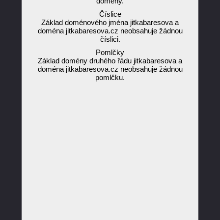
domény.
Číslice
Základ doménového jména jitkabaresova a
doména jitkabaresova.cz neobsahuje žádnou
číslici.
Pomlčky
Základ domény druhého řádu jitkabaresova a
doména jitkabaresova.cz neobsahuje žádnou
pomlčku.