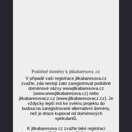
Podobné domény k jitkabaresova .cz
V případě vaší registrace jitkabaresova.cz
zvažte, zda nestojí zato zaregistrovat podobné
doménové názvy wwwjitkabaresova.cz
(www.wwwjitkabaresova.cz) nebo
jitkabaresovacz.cz (www.jitkabaresovacz.cz). Je
vždycky lepší mít ke svému projektu do
budoucna zaregistrované alternativní domény,
než je draze kupovat od doménových
spekulantů.
K jitkabaresova cz zvažte také registraci