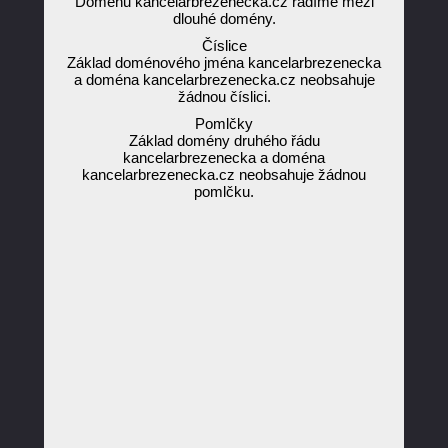
Doménu kancelarbrezenecka.cz řadíme mezi
dlouhé domény.
Číslice
Základ doménového jména kancelarbrezenecka
a doména kancelarbrezenecka.cz neobsahuje
žádnou číslici.
Pomlčky
Základ domény druhého řádu
kancelarbrezenecka a doména
kancelarbrezenecka.cz neobsahuje žádnou
pomlčku.