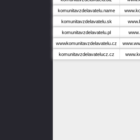
komunitavzdelavatelu.name
www.ko
komunitavzdelavatelu.sk
www.k
komunitavzdelavatelu.pl
www.k
wwwkomunitavzdelavatelu.cz
www.www
komunitavzdelavatelucz.cz
www.ko