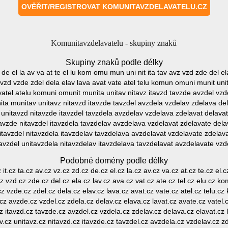
Komunitavzdelavatelu - skupiny znaků
Skupiny znaků podle délky
 de el la av va at te el lu kom omu mun uni nit ita tav avz vzd zde del el
avzd vzde zdel dela elav lava avat vate atel telu komun omuni munit unit
vatel atelu komuni omunit munita unitav nitavz itavzd tavzde avzdel vzd
ta munitav unitavz nitavzd itavzde tavzdel avzdela vzdelav zdelava del
nitavzd nitavzde itavzdel tavzdela avzdelav vzdelava zdelavat delavat
vzde nitavzdel itavzdela tavzdelav avzdelava vzdelavat zdelavate dela
avzdel nitavzdela itavzdelav tavzdelava avzdelavat vzdelavate zdelav
vzdel unitavzdela nitavzdelav itavzdelava tavzdelavat avzdelavate vzde
Podobné domény podle délky
it.cz ta.cz av.cz vz.cz zd.cz de.cz el.cz la.cz av.cz va.cz at.cz te.cz e
.cz vzd.cz zde.cz del.cz ela.cz lav.cz ava.cz vat.cz ate.cz tel.cz elu.cz
.cz vzde.cz zdel.cz dela.cz elav.cz lava.cz avat.cz vate.cz atel.cz telu.
d.cz avzde.cz vzdel.cz zdela.cz delav.cz elava.cz lavat.cz avate.cz vatel
z itavzd.cz tavzde.cz avzdel.cz vzdela.cz zdelav.cz delava.cz elavat.cz 
cz unitavz.cz nitavzd.cz itavzde.cz tavzdel.cz avzdela.cz vzdelav.cz z