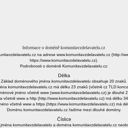
Informace o doméně komunitavzdelavatelu.cz
nitavzdelavatelu.cz na adrese www.komunitavzdelavatelu.cz (http://w
https://www.komunitavzdelavatelu.cz).
Podrobnosti o doméně Komunitavzdelavatelu.cz:
Délka
Základ doménového jména
komunitavzdelavatelu
obsahuje 20 znaků.
na komunitavzdelavatelu.cz má délku 23 znaků (včetně cz TLD konco
ménové jméno včetně www (www.komunitavzdelavatelu.cz) je dlouhé 2
 včetně www a http (http://www.komunitavzdelavatelu.cz) má délku 34
no včetně www a https (https://www.komunitavzdelavatelu.cz) má dé
Doménu komunitavzdelavatelu.cz řadíme mezi dlouhé domény.
Číslice
ména komunitavzdelavatelu a doména komunitavzdelavatelu.cz neobsa