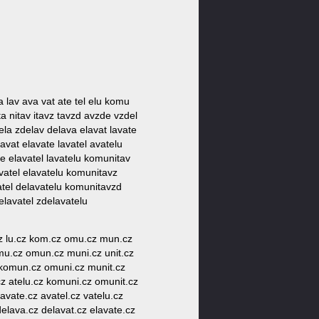
a lav ava vat ate tel elu komu
a nitav itavz tavzd avzde vzdel
ela zdelav delava elavat lavate
avat elavate lavatel avatelu
e elavatel lavatelu komunitav
vatel elavatelu komunitavz
atel delavatelu komunitavzd
lavatel zdelavatelu
l.cz lu.cz kom.cz omu.cz mun.cz
 komu.cz omun.cz muni.cz unit.cz
cz komun.cz omuni.cz munit.cz
.cz atelu.cz komuni.cz omunit.cz
lavate.cz avatel.cz vatelu.cz
delava.cz delavat.cz elavate.cz