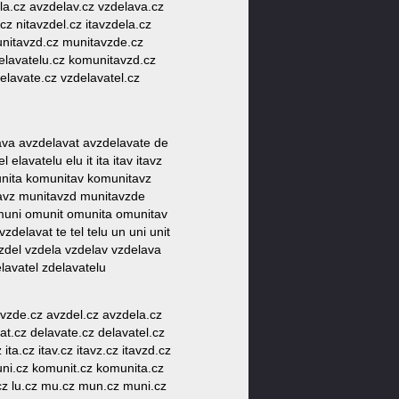
ela.cz avzdelav.cz vzdelava.cz
z nitavzdel.cz itavzdela.cz
unitavzd.cz munitavzde.cz
delavatelu.cz komunitavzd.cz
elavate.cz vzdelavatel.cz
lava avzdelavat avzdelavate de
elavatelu elu it ita itav itavz
unita komunitav komunitavz
itavz munitavzd munitavzde
 omuni omunit omunita omunitav
delavat te tel telu un uni unit
vzdel vzdela vzdelav vzdelava
lavatel zdelavatelu
 avzde.cz avzdel.cz avzdela.cz
at.cz delavate.cz delavatel.cz
ita.cz itav.cz itavz.cz itavzd.cz
uni.cz komunit.cz komunita.cz
.cz lu.cz mu.cz mun.cz muni.cz