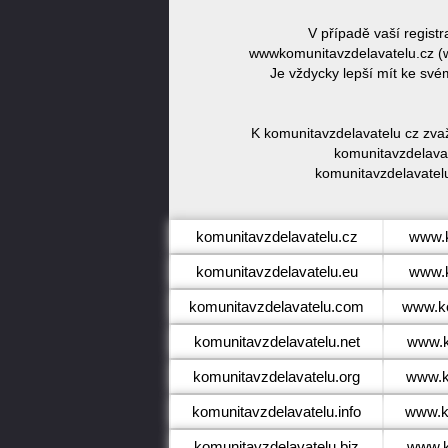
V případě vaší regist
wwwkomunitavzdelavatelu.cz (
Je vždycky lepší mít ke sv
K komunitavzdelavatelu cz zva
komunitavzdelavat
komunitavzdelavatelu
komunitavzdelavatelu.cz
www.k
komunitavzdelavatelu.eu
www.k
komunitavzdelavatelu.com
www.ko
komunitavzdelavatelu.net
www.k
komunitavzdelavatelu.org
www.k
komunitavzdelavatelu.info
www.ko
komunitavzdelavatelu.biz
www.k