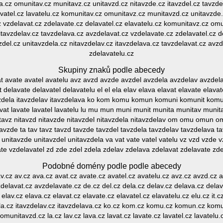
a.cz omunitav.cz munitavz.cz unitavzd.cz nitavzde.cz itavzdel.cz tavzd
avatel.cz lavatelu.cz komunitav.cz omunitavz.cz munitavzd.cz unitavzde.c
z vzdelavat.cz zdelavate.cz delavatel.cz elavatelu.cz komunitavz.cz om
 itavzdelav.cz tavzdelava.cz avzdelavat.cz vzdelavate.cz zdelavatel.cz 
el.cz unitavzdela.cz nitavzdelav.cz itavzdelava.cz tavzdelavat.cz avzd
zdelavatelu.cz
Skupiny znaků podle abecedy
vat avate avatel avatelu avz avzd avzde avzdel avzdela avzdelav avzde
delavate delavatel delavatelu el el ela elav elava elavat elavate elavatel 
tavzdela itavzdelav itavzdelava ko kom komu komun komuni komunit kom
avat lavate lavatel lavatelu lu mu mun muni munit munita munitav mun
 nitavz nitavzd nitavzde nitavzdel nitavzdela nitavzdelav om omu omun
de ta tav tavz tavzd tavzde tavzdel tavzdela tavzdelav tavzdelava tavz
d unitavzde unitavzdel unitavzdela va vat vate vatel vatelu vz vzd vzde 
te vzdelavatel zd zde zdel zdela zdelav zdelava zdelavat zdelavate zde
Podobné domény podle podle abecedy
 av.cz av.cz ava.cz avat.cz avate.cz avatel.cz avatelu.cz avz.cz avzd.cz
elavat.cz avzdelavate.cz de.cz del.cz dela.cz delav.cz delava.cz delav
 elav.cz elava.cz elavat.cz elavate.cz elavatel.cz elavatelu.cz elu.cz it.cz 
dela.cz itavzdelav.cz itavzdelava.cz ko.cz kom.cz komu.cz komun.cz kom
munitavzd.cz la.cz lav.cz lava.cz lavat.cz lavate.cz lavatel.cz lavatelu