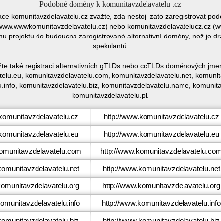
Podobné domény k komunitavzdelavatelu .cz
race komunitavzdelavatelu.cz zvažte, zda nestojí zato zaregistrovat 
www.wwwkomunitavzdelavatelu.cz) nebo komunitavzdelavatelucz.cz (ww
ému projektu do budoucna zaregistrované alternativní domény, než je 
spekulantů.
žte také registraci alternativních gTLDs nebo ccTLDs doménových jmen
elu.eu, komunitavzdelavatelu.com, komunitavzdelavatelu.net, komunit
.info, komunitavzdelavatelu.biz, komunitavzdelavatelu.name, komunit
komunitavzdelavatelu.pl.
omunitavzdelavatelu.cz
http://www.komunitavzdelavatelu.cz
omunitavzdelavatelu.eu
http://www.komunitavzdelavatelu.eu
munitavzdelavatelu.com
http://www.komunitavzdelavatelu.co
omunitavzdelavatelu.net
http://www.komunitavzdelavatelu.net
omunitavzdelavatelu.org
http://www.komunitavzdelavatelu.org
munitavzdelavatelu.info
http://www.komunitavzdelavatelu.info
omunitavzdelavatelu.biz
http://www.komunitavzdelavatelu.biz