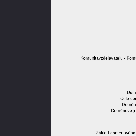
Komunitavzdelavatelu - Komu
Domé
Celé do
Doména
Doménové jmé
Základ doménového j