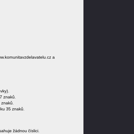
ww.komunitavzdelavatelu.cz a
vky).
7 znaků.
 znaků.
lku 35 znaků.
huje žádnou číslici.