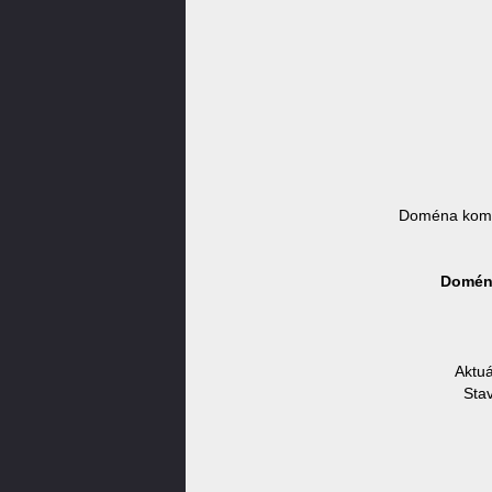
Doména komu
Doména
Aktuá
Sta