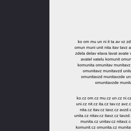
ko om mu un ni it ta av vz zd
omun muni unit nita itav tavz 
zdela delav elava lavat avate 
avatel vatelu komunit omuni
komunita omunitav munitavz u
omunitavz munitavzd unita
omunitavzd munitavzde unit
omunitavzde munita
ko.cz om.cz mu.cz un.cz ni.cz 
uni.cz nit.cz ita.cz tav.cz avz
nita.cz itav.cz tavz.cz avzd
unita.cz nitav.cz itavz.cz tavz
munita.cz unitav.cz nitavz.c
komunit.cz omunita.cz munitav.