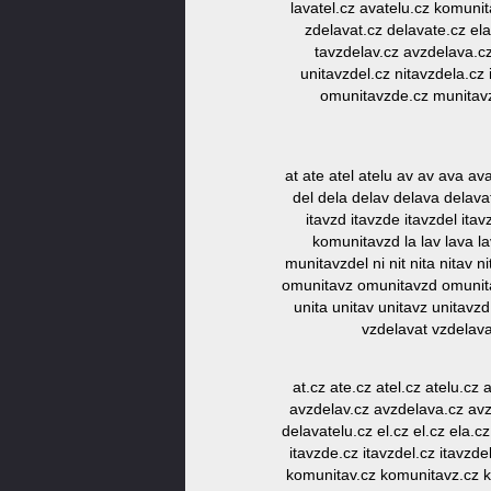
lavatel.cz avatelu.cz komunit
zdelavat.cz delavate.cz el
tavzdelav.cz avzdelava.c
unitavzdel.cz nitavzdela.cz
omunitavzde.cz munitavzd
at ate atel atelu av av ava a
del dela delav delava delavat 
itavzd itavzde itavzdel i
komunitavzd la lav lava l
munitavzdel ni nit nita nitav
omunitavz omunitavzd omunitavz
unita unitav unitavz unitavz
vzdelavat vzdelava
at.cz ate.cz atel.cz atelu.cz
avzdelav.cz avzdelava.cz avzd
delavatelu.cz el.cz el.cz ela.cz
itavzde.cz itavzdel.cz itavz
komunitav.cz komunitavz.cz ko