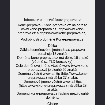
Informace o doméně kone-preprava.cz
Kone-preprava - Kone-preprava.cz na adrese
www.kone-preprava.cz (http://www.kone-
preprava.cz a https://www.kone-preprava.cz).
Podrobnosti o doméně Kone-preprava.cz:
Délka
Základ doménového jména
kone-preprava
obsahuje 13 znaků.
Doména kone-preprava.cz má délku 16 znaků
(včetně cz TLD koncovky).
Celé doménové jméno včetně www (www.kone-
preprava.cz) je dlouhé 20 znaků.
Doména včetně www a http (http://www.kone-
preprava.cz) má délku 27 znaků.
Doménové jméno včetně www a https
(https://www.kone-preprava.cz) má délku 28
znaků.
Doménu kone-preprava.cz řadíme mezi dlouhé
domény.
Číslice