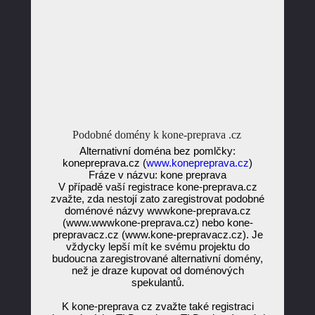
Podobné domény k kone-preprava .cz
Alternativní doména bez pomlčky:
konepreprava.cz (
www.konepreprava.cz
)
Fráze v názvu: kone preprava
V případě vaší registrace kone-preprava.cz
zvažte, zda nestojí zato zaregistrovat podobné
doménové názvy wwwkone-preprava.cz
(www.wwwkone-preprava.cz) nebo kone-
prepravacz.cz (www.kone-prepravacz.cz). Je
vždycky lepší mít ke svému projektu do
budoucna zaregistrované alternativní domény,
než je draze kupovat od doménových
spekulantů.
K kone-preprava cz zvažte také registraci