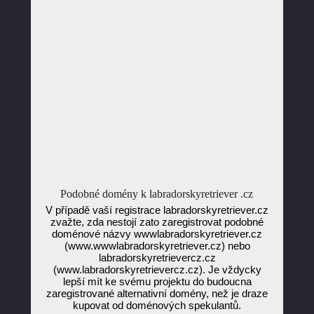
Podobné domény k labradorskyretriever .cz
V případě vaší registrace labradorskyretriever.cz
zvažte, zda nestojí zato zaregistrovat podobné
doménové názvy wwwlabradorskyretriever.cz
(www.wwwlabradorskyretriever.cz) nebo
labradorskyretrievercz.cz
(www.labradorskyretrievercz.cz). Je vždycky
lepší mít ke svému projektu do budoucna
zaregistrované alternativní domény, než je draze
kupovat od doménových spekulantů.