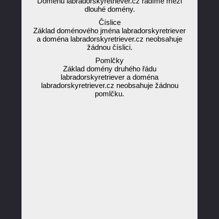
Doménu labradorskyretriever.cz řadíme mezi
dlouhé domény.
Číslice
Základ doménového jména labradorskyretriever
a doména labradorskyretriever.cz neobsahuje
žádnou číslici.
Pomlčky
Základ domény druhého řádu
labradorskyretriever a doména
labradorskyretriever.cz neobsahuje žádnou
pomlčku.