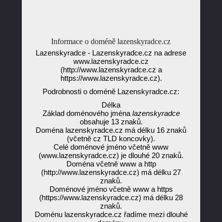
Informace o doméně lazenskyradce.cz
Lazenskyradce - Lazenskyradce.cz na adrese
www.lazenskyradce.cz
(http://www.lazenskyradce.cz a
https://www.lazenskyradce.cz).
Podrobnosti o doméně Lazenskyradce.cz:
Délka
Základ doménového jména
lazenskyradce
obsahuje 13 znaků.
Doména lazenskyradce.cz má délku 16 znaků
(včetně cz TLD koncovky).
Celé doménové jméno včetně www
(www.lazenskyradce.cz) je dlouhé 20 znaků.
Doména včetně www a http
(http://www.lazenskyradce.cz) má délku 27
znaků.
Doménové jméno včetně www a https
(https://www.lazenskyradce.cz) má délku 28
znaků.
Doménu lazenskyradce.cz řadíme mezi dlouhé