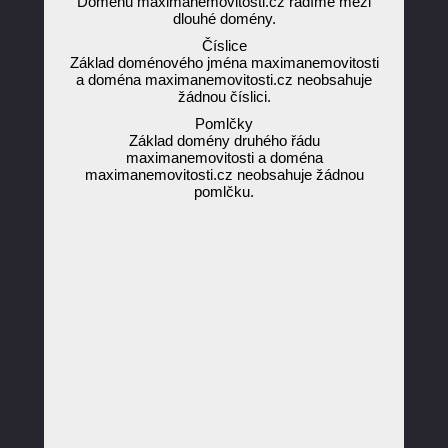
Doménu maximanemovitosti.cz řadíme mezi
dlouhé domény.
Číslice
Základ doménového jména maximanemovitosti
a doména maximanemovitosti.cz neobsahuje
žádnou číslici.
Pomlčky
Základ domény druhého řádu
maximanemovitosti a doména
maximanemovitosti.cz neobsahuje žádnou
pomlčku.