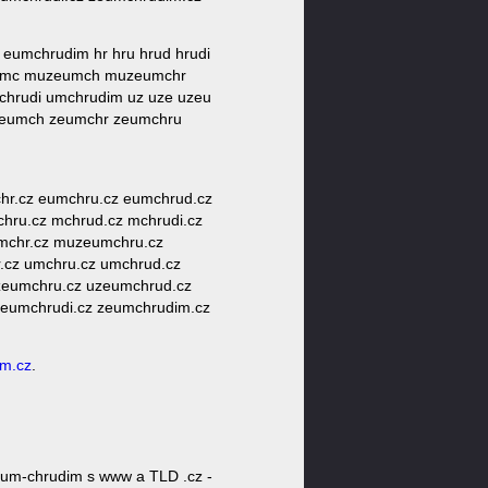
eumchrudim hr hru hrud hrudi
eumc muzeumch muzeumchr
hrudi umchrudim uz uze uzeu
zeumch zeumchr zeumchru
mchr.cz eumchru.cz eumchrud.cz
chru.cz mchrud.cz mchrudi.cz
mchr.cz muzeumchru.cz
r.cz umchru.cz umchrud.cz
uzeumchru.cz uzeumchrud.cz
zeumchrudi.cz zeumchrudim.cz
m.cz
.
um-chrudim s www a TLD .cz -