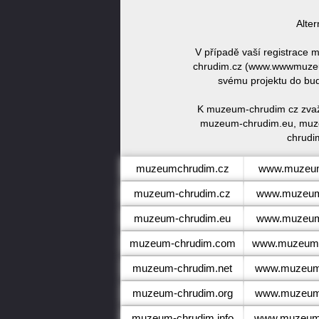
Alte
V případě vaší registrace
chrudim.cz (www.wwwmuzeu
svému projektu do bud
K muzeum-chrudim cz zvaž
muzeum-chrudim.eu, muz
chrudi
muzeumchrudim.cz
www.muzeum
muzeum-chrudim.cz
www.muzeum
muzeum-chrudim.eu
www.muzeum
muzeum-chrudim.com
www.muzeum-
muzeum-chrudim.net
www.muzeum-
muzeum-chrudim.org
www.muzeum-
muzeum-chrudim.info
www.muzeum-