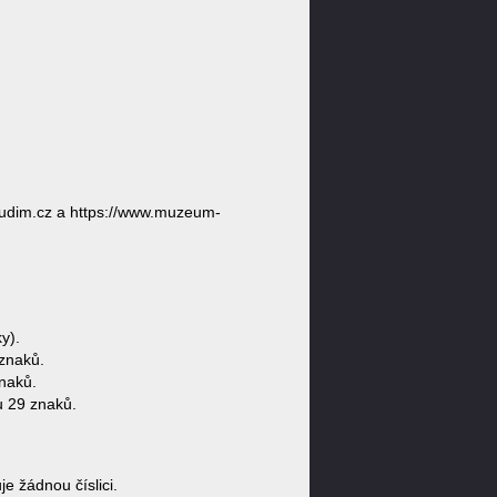
dim.cz a https://www.muzeum-
y).
znaků.
naků.
 29 znaků.
žádnou číslici.