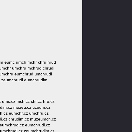
eum eumc umch mchr chru hrud
umchr umchru mchrud chrudi
umchru eumchrud umchrudi
 zeumchrudi eumchrudim
z umc.cz mch.cz chr.cz hru.cz
 udim.cz muzeu.cz uzeum.cz
h.cz eumchr.cz umchru.cz
di.cz chrudim.cz muzeumch.cz
eumchrud.cz eumchrudi.cz
umchrudi.cz zeumchrudim.cz