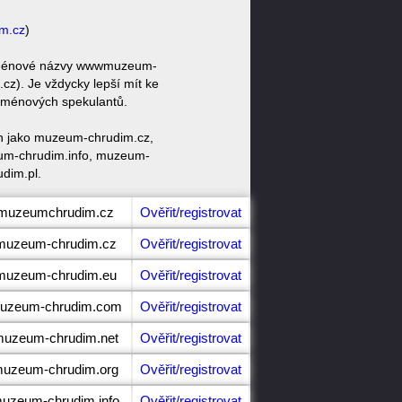
m.cz
)
 doménové názvy wwwmuzeum-
. Je vždycky lepší mít ke
doménových spekulantů.
n jako muzeum-chrudim.cz,
m-chrudim.info, muzeum-
dim.pl.
.muzeumchrudim.cz
Ověřit/registrovat
.muzeum-chrudim.cz
Ověřit/registrovat
.muzeum-chrudim.eu
Ověřit/registrovat
muzeum-chrudim.com
Ověřit/registrovat
muzeum-chrudim.net
Ověřit/registrovat
muzeum-chrudim.org
Ověřit/registrovat
muzeum-chrudim.info
Ověřit/registrovat