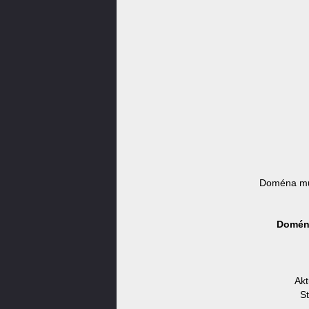
Doména mu
Doména
Akt
S