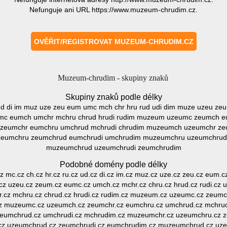
Nefunguje ani URL https://www.muzeum-chrudim.cz.
Muzeum-chrudim - skupiny znaků
Skupiny znaků podle délky
ud di im muz uze zeu eum umc mch chr hru rud udi dim muze uzeu z
mc eumch umchr mchru chrud hrudi rudim muzeum uzeumc zeumch e
zeumchr eumchru umchrud mchrudi chrudim muzeumch uzeumchr ze
eumchru zeumchrud eumchrudi umchrudim muzeumchru uzeumchrud
muzeumchrud uzeumchrudi zeumchrudim
Podobné domény podle délky
z mc.cz ch.cz hr.cz ru.cz ud.cz di.cz im.cz muz.cz uze.cz zeu.cz eum.c
.cz uzeu.cz zeum.cz eumc.cz umch.cz mchr.cz chru.cz hrud.cz rudi.cz
.cz mchru.cz chrud.cz hrudi.cz rudim.cz muzeum.cz uzeumc.cz zeumc
cz muzeumc.cz uzeumch.cz zeumchr.cz eumchru.cz umchrud.cz mchru
 eumchrud.cz umchrudi.cz mchrudim.cz muzeumchr.cz uzeumchru.cz z
z uzeumchrud.cz zeumchrudi.cz eumchrudim.cz muzeumchrud.cz uze