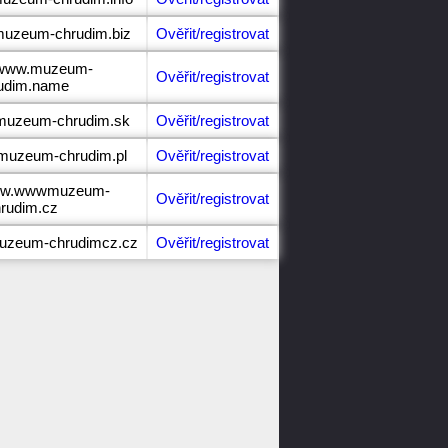
muzeum-chrudim.biz
Ověřit/registrovat
//www.muzeum-
Ověřit/registrovat
udim.name
.muzeum-chrudim.sk
Ověřit/registrovat
.muzeum-chrudim.pl
Ověřit/registrovat
www.wwwmuzeum-
Ověřit/registrovat
rudim.cz
muzeum-chrudimcz.cz
Ověřit/registrovat