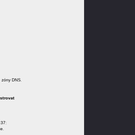
 zóny DNS.
strovat
:37:
e.