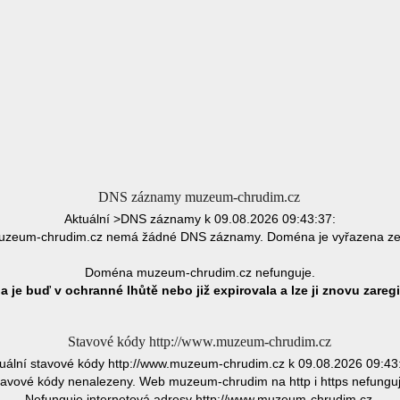
DNS záznamy muzeum-chrudim.cz
Aktuální >DNS záznamy k 09.08.2026 09:43:37:
zeum-chrudim.cz nemá žádné DNS záznamy. Doména je vyřazena ze
Doména muzeum-chrudim.cz nefunguje.
 je buď v ochranné lhůtě nebo již expirovala a lze ji znovu zaregi
Stavové kódy http://www.muzeum-chrudim.cz
uální stavové kódy http://www.muzeum-chrudim.cz k 09.08.2026 09:43
tavové kódy nenalezeny. Web muzeum-chrudim na http i https nefunguj
Nefunguje internetová adresy http://www.muzeum-chrudim.cz.