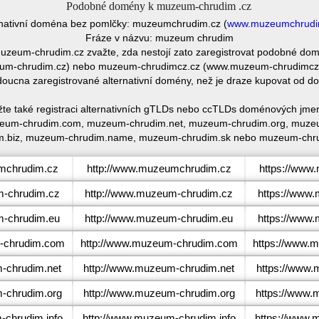
Podobné domény k muzeum-chrudim .cz
rnativní doména bez pomlčky: muzeumchrudim.cz (
www.muzeumchrudi
Fráze v názvu: muzeum chrudim
 muzeum-chrudim.cz zvažte, zda nestojí zato zaregistrovat podobné
m-chrudim.cz) nebo muzeum-chrudimcz.cz (www.muzeum-chrudimcz.cz)
oucna zaregistrované alternativní domény, než je draze kupovat od 
te také registraci alternativních gTLDs nebo ccTLDs doménových jme
eum-chrudim.com, muzeum-chrudim.net, muzeum-chrudim.org, muzeu
m.biz, muzeum-chrudim.name, muzeum-chrudim.sk nebo muzeum-chru
chrudim.cz
http://www.muzeumchrudim.cz
https://www
-chrudim.cz
http://www.muzeum-chrudim.cz
https://www
-chrudim.eu
http://www.muzeum-chrudim.eu
https://www
chrudim.com
http://www.muzeum-chrudim.com
https://www.
chrudim.net
http://www.muzeum-chrudim.net
https://www.
chrudim.org
http://www.muzeum-chrudim.org
https://www.
chrudim.info
http://www.muzeum-chrudim.info
https://www.