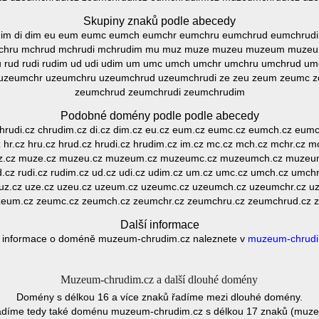
Skupiny znaků podle abecedy
rudim di dim eu eum eumc eumch eumchr eumchru eumchrud eumchrudi 
mchru mchrud mchrudi mchrudim mu muz muze muzeu muzeum muz
rud rudi rudim ud udi udim um umc umch umchr umchru umchrud umc
zeumchr uzeumchru uzeumchrud uzeumchrudi ze zeu zeum zeumc 
zeumchrud zeumchrudi zeumchrudim
Podobné domény podle podle abecedy
 chrudi.cz chrudim.cz di.cz dim.cz eu.cz eum.cz eumc.cz eumch.cz eu
hr.cz hru.cz hrud.cz hrudi.cz hrudim.cz im.cz mc.cz mch.cz mchr.cz m
z.cz muze.cz muzeu.cz muzeum.cz muzeumc.cz muzeumch.cz muzeu
.cz rudi.cz rudim.cz ud.cz udi.cz udim.cz um.cz umc.cz umch.cz umch
uz.cz uze.cz uzeu.cz uzeum.cz uzeumc.cz uzeumch.cz uzeumchr.cz 
 zeum.cz zeumc.cz zeumch.cz zeumchr.cz zeumchru.cz zeumchrud.cz 
Další informace
í informace o doméně muzeum-chrudim.cz naleznete v
muzeum-chrudi
Muzeum-chrudim.cz a další dlouhé domény
Domény s délkou 16 a více znaků řadíme mezi dlouhé domény.
adíme tedy také doménu muzeum-chrudim.cz s délkou 17 znaků (muze