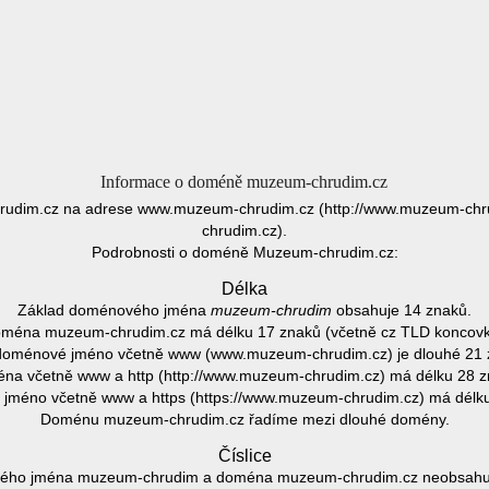
Informace o doméně muzeum-chrudim.cz
udim.cz na adrese www.muzeum-chrudim.cz (http://www.muzeum-chru
chrudim.cz).
Podrobnosti o doméně Muzeum-chrudim.cz:
Délka
Základ doménového jména
muzeum-chrudim
obsahuje 14 znaků.
ména muzeum-chrudim.cz má délku 17 znaků (včetně cz TLD koncovk
doménové jméno včetně www (www.muzeum-chrudim.cz) je dlouhé 21 
na včetně www a http (http://www.muzeum-chrudim.cz) má délku 28 z
jméno včetně www a https (https://www.muzeum-chrudim.cz) má délku
Doménu muzeum-chrudim.cz řadíme mezi dlouhé domény.
Číslice
ého jména muzeum-chrudim a doména muzeum-chrudim.cz neobsahuje 