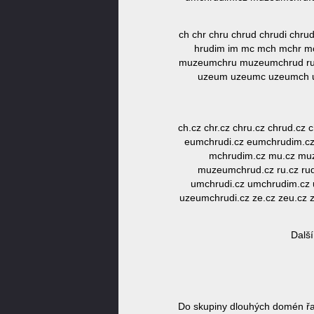
ch chr chru chrud chrudi ch
hrudim im mc mch mchr 
muzeumchru muzeumchrud ru 
uzeum uzeumc uzeumch u
ch.cz chr.cz chru.cz chrud.cz
eumchrudi.cz eumchrudim.cz 
mchrudim.cz mu.cz mu
muzeumchrud.cz ru.cz rud
umchrudi.cz umchrudim.cz 
uzeumchrudi.cz ze.cz zeu.cz
Dalš
Do skupiny dlouhých domén ř