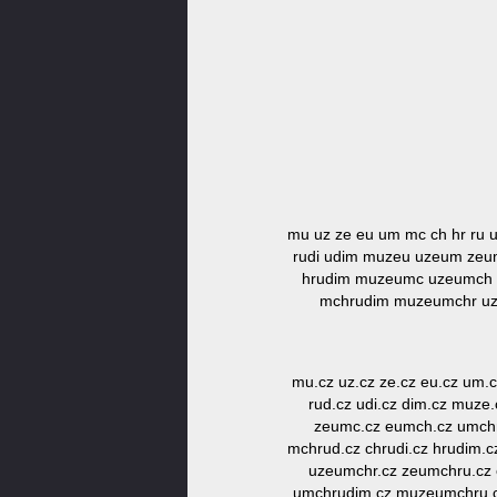
mu uz ze eu um mc ch hr ru 
rudi udim muzeu uzeum zeu
hrudim muzeumc uzeumch 
mchrudim muzeumchr uz
mu.cz uz.cz ze.cz eu.cz um.c
rud.cz udi.cz dim.cz muze
zeumc.cz eumch.cz umchr
mchrud.cz chrudi.cz hrudim.
uzeumchr.cz zeumchru.cz
umchrudim.cz muzeumchru.c