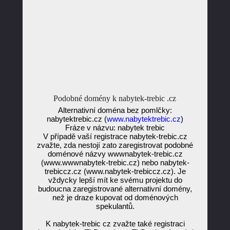
Podobné domény k nabytek-trebic .cz
Alternativní doména bez pomlčky:
nabytektrebic.cz (
www.nabytektrebic.cz
)
Fráze v názvu: nabytek trebic
V případě vaší registrace nabytek-trebic.cz
zvažte, zda nestojí zato zaregistrovat podobné
doménové názvy wwwnabytek-trebic.cz
(www.wwwnabytek-trebic.cz) nebo nabytek-
trebiccz.cz (www.nabytek-trebiccz.cz). Je
vždycky lepší mít ke svému projektu do
budoucna zaregistrované alternativní domény,
než je draze kupovat od doménových
spekulantů.
K nabytek-trebic cz zvažte také registraci