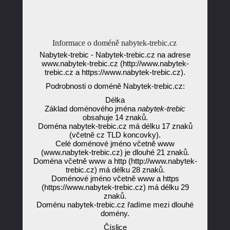
Informace o doméně nabytek-trebic.cz
Nabytek-trebic - Nabytek-trebic.cz na adrese
www.nabytek-trebic.cz (http://www.nabytek-
trebic.cz a https://www.nabytek-trebic.cz).
Podrobnosti o doméně Nabytek-trebic.cz:
Délka
Základ doménového jména
nabytek-trebic
obsahuje 14 znaků.
Doména nabytek-trebic.cz má délku 17 znaků
(včetně cz TLD koncovky).
Celé doménové jméno včetně www
(www.nabytek-trebic.cz) je dlouhé 21 znaků.
Doména včetně www a http (http://www.nabytek-
trebic.cz) má délku 28 znaků.
Doménové jméno včetně www a https
(https://www.nabytek-trebic.cz) má délku 29
znaků.
Doménu nabytek-trebic.cz řadíme mezi dlouhé
domény.
Číslice