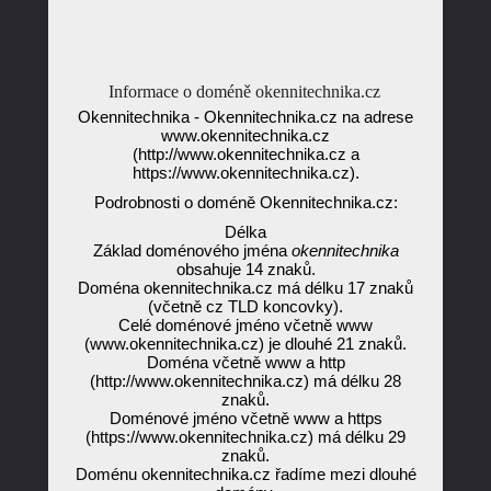
Informace o doméně okennitechnika.cz
Okennitechnika - Okennitechnika.cz na adrese
www.okennitechnika.cz
(http://www.okennitechnika.cz a
https://www.okennitechnika.cz).
Podrobnosti o doméně Okennitechnika.cz:
Délka
Základ doménového jména
okennitechnika
obsahuje 14 znaků.
Doména okennitechnika.cz má délku 17 znaků
(včetně cz TLD koncovky).
Celé doménové jméno včetně www
(www.okennitechnika.cz) je dlouhé 21 znaků.
Doména včetně www a http
(http://www.okennitechnika.cz) má délku 28
znaků.
Doménové jméno včetně www a https
(https://www.okennitechnika.cz) má délku 29
znaků.
Doménu okennitechnika.cz řadíme mezi dlouhé