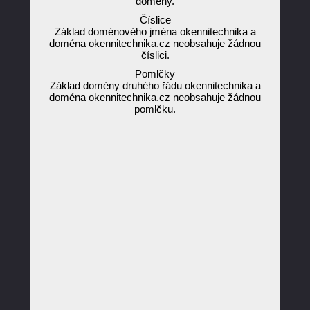
domény.
Číslice
Základ doménového jména okennitechnika a
doména okennitechnika.cz neobsahuje žádnou
číslici.
Pomlčky
Základ domény druhého řádu okennitechnika a
doména okennitechnika.cz neobsahuje žádnou
pomlčku.