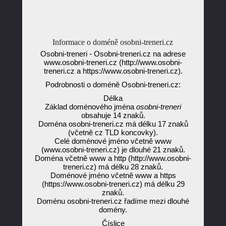
Informace o doméně osobni-treneri.cz
Osobni-treneri - Osobni-treneri.cz na adrese
www.osobni-treneri.cz (http://www.osobni-
treneri.cz a https://www.osobni-treneri.cz).
Podrobnosti o doméně Osobni-treneri.cz:
Délka
Základ doménového jména
osobni-treneri
obsahuje 14 znaků.
Doména osobni-treneri.cz má délku 17 znaků
(včetně cz TLD koncovky).
Celé doménové jméno včetně www
(www.osobni-treneri.cz) je dlouhé 21 znaků.
Doména včetně www a http (http://www.osobni-
treneri.cz) má délku 28 znaků.
Doménové jméno včetně www a https
(https://www.osobni-treneri.cz) má délku 29
znaků.
Doménu osobni-treneri.cz řadíme mezi dlouhé
domény.
Číslice