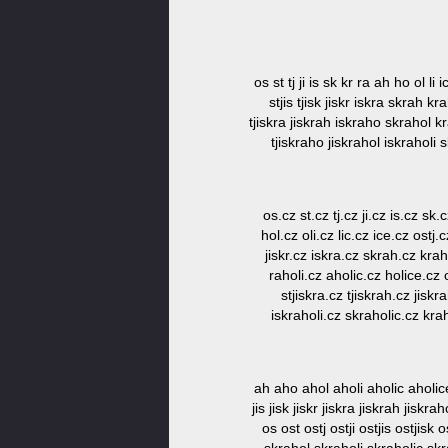
os st tj ji is sk kr ra ah ho ol li 
stjis tjisk jiskr iskra skrah kr
tjiskra jiskrah iskraho skrahol kr
tjiskraho jiskrahol iskraholi 
os.cz st.cz tj.cz ji.cz is.cz sk.
hol.cz oli.cz lic.cz ice.cz ostj.c
jiskr.cz iskra.cz skrah.cz krah
raholi.cz aholic.cz holice.cz o
stjiskra.cz tjiskrah.cz jisk
iskraholi.cz skraholic.cz krah
ah aho ahol aholi aholic aholice 
jis jisk jiskr jiskra jiskrah jiskr
os ost ostj ostji ostjis ostjis