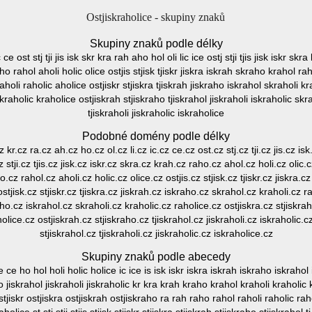
Ostjiskraholice - skupiny znaků
Skupiny znaků podle délky
ic ce ost stj tji jis isk skr kra rah aho hol oli lic ice ostj stji tjis jisk iskr skr
aho rahol aholi holic olice ostjis stjisk tjiskr jiskra iskrah skraho krahol rah
aholi raholic aholice ostjiskr stjiskra tjiskrah jiskraho iskrahol skraholi kr
skraholic kraholice ostjiskrah stjiskraho tjiskrahol jiskraholi iskraholic skr
tjiskraholi jiskraholic iskraholice
Podobné domény podle délky
cz kr.cz ra.cz ah.cz ho.cz ol.cz li.cz ic.cz ce.cz ost.cz stj.cz tji.cz jis.cz 
z stji.cz tjis.cz jisk.cz iskr.cz skra.cz krah.cz raho.cz ahol.cz holi.cz olic.cz
o.cz rahol.cz aholi.cz holic.cz olice.cz ostjis.cz stjisk.cz tjiskr.cz jiskra.
stjisk.cz stjiskr.cz tjiskra.cz jiskrah.cz iskraho.cz skrahol.cz kraholi.cz r
raho.cz iskrahol.cz skraholi.cz kraholic.cz raholice.cz ostjiskra.cz stjiskrah
olice.cz ostjiskrah.cz stjiskraho.cz tjiskrahol.cz jiskraholi.cz iskraholic.
stjiskrahol.cz tjiskraholi.cz jiskraholic.cz iskraholice.cz
Skupiny znaků podle abecedy
ce ho hol holi holic holice ic ice is isk iskr iskra iskrah iskraho iskrahol i
aho jiskrahol jiskraholi jiskraholic kr kra krah kraho krahol kraholi kraholic kra
k ostjiskr ostjiskra ostjiskrah ostjiskraho ra rah raho rahol raholi raholic r