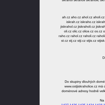
skrahol skraholi skraholic skrahol
ah.cz aho.cz ahol.cz aholi.cz a
iskrah.cz iskraho.cz iskrahol
jiskrahol.cz jiskraholi.cz jiskra
oli.cz olic.cz olice.cz os.cz 
raho.cz rahol.cz raholi.cz rahol
st.cz stj.cz stji.cz stjis.cz stjis
D
Do skupiny dlouhých domén 
www.ostjiskraholice.cz má d
doménové adresy hodně velká,
Na 