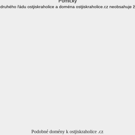
Pomlčky
ruhého řádu ostjiskraholice a doména ostjiskraholice.cz neobsahuje
Podobné domény k ostjiskraholice .cz