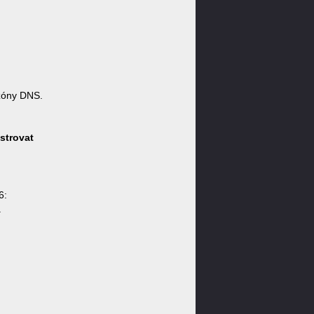
zóny DNS.
strovat
6:
.