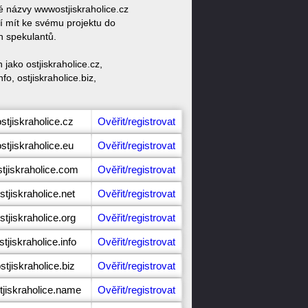
vé názvy wwwostjiskraholice.cz
ší mít ke svému projektu do
h spekulantů.
jako ostjiskraholice.cz,
fo, ostjiskraholice.biz,
stjiskraholice.cz
Ověřit/registrovat
stjiskraholice.eu
Ověřit/registrovat
stjiskraholice.com
Ověřit/registrovat
stjiskraholice.net
Ověřit/registrovat
stjiskraholice.org
Ověřit/registrovat
tjiskraholice.info
Ověřit/registrovat
stjiskraholice.biz
Ověřit/registrovat
tjiskraholice.name
Ověřit/registrovat