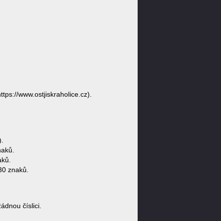
ttps://www.ostjiskraholice.cz).
.
naků.
aků.
30 znaků.
dnou číslici.