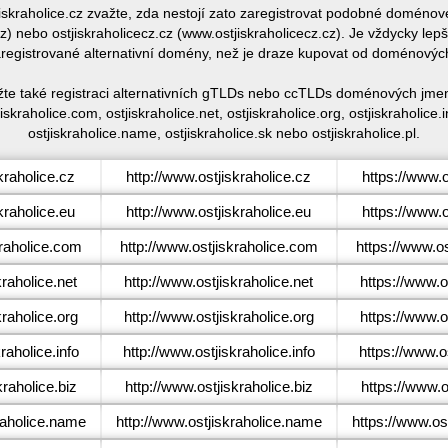
jiskraholice.cz zvažte, zda nestojí zato zaregistrovat podobné doméno
) nebo ostjiskraholicecz.cz (www.ostjiskraholicecz.cz). Je vždycky lep
egistrované alternativní domény, než je draze kupovat od doménovýc
ažte také registraci alternativních gTLDs nebo ccTLDs doménových jmen 
jiskraholice.com, ostjiskraholice.net, ostjiskraholice.org, ostjiskraholice.in
ostjiskraholice.name, ostjiskraholice.sk nebo ostjiskraholice.pl.
kraholice.cz
http://www.ostjiskraholice.cz
https://www.o
kraholice.eu
http://www.ostjiskraholice.eu
https://www.o
raholice.com
http://www.ostjiskraholice.com
https://www.o
raholice.net
http://www.ostjiskraholice.net
https://www.o
raholice.org
http://www.ostjiskraholice.org
https://www.o
raholice.info
http://www.ostjiskraholice.info
https://www.os
raholice.biz
http://www.ostjiskraholice.biz
https://www.o
raholice.name
http://www.ostjiskraholice.name
https://www.os