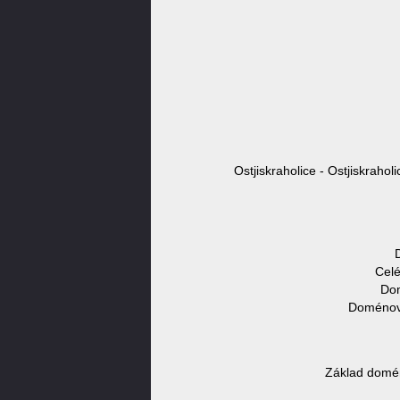
Ostjiskraholice - Ostjiskrahol
Celé
Dom
Doménové
Základ domén