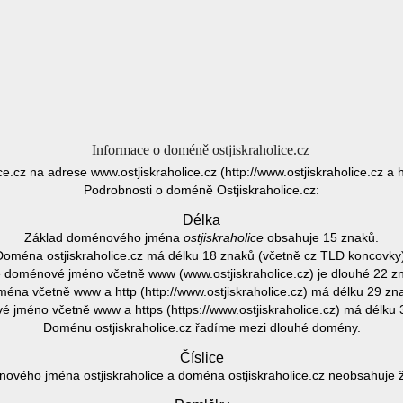
Informace o doméně ostjiskraholice.cz
ice.cz na adrese www.ostjiskraholice.cz (http://www.ostjiskraholice.cz a h
Podrobnosti o doméně Ostjiskraholice.cz:
Délka
Základ doménového jména
ostjiskraholice
obsahuje 15 znaků.
Doména ostjiskraholice.cz má délku 18 znaků (včetně cz TLD koncovky)
 doménové jméno včetně www (www.ostjiskraholice.cz) je dlouhé 22 z
éna včetně www a http (http://www.ostjiskraholice.cz) má délku 29 zn
 jméno včetně www a https (https://www.ostjiskraholice.cz) má délku 
Doménu ostjiskraholice.cz řadíme mezi dlouhé domény.
Číslice
ového jména ostjiskraholice a doména ostjiskraholice.cz neobsahuje žá