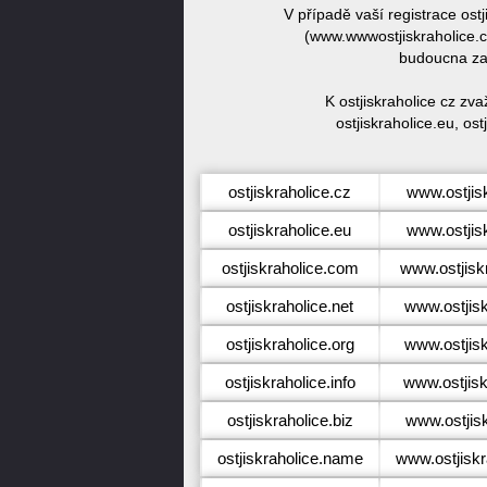
V případě vaší registrace ost
(www.wwwostjiskraholice.cz
budoucna zar
K ostjiskraholice cz zv
ostjiskraholice.eu, ost
ostjiskraholice.cz
www.ostjis
ostjiskraholice.eu
www.ostjis
ostjiskraholice.com
www.ostjisk
ostjiskraholice.net
www.ostjisk
ostjiskraholice.org
www.ostjisk
ostjiskraholice.info
www.ostjisk
ostjiskraholice.biz
www.ostjisk
ostjiskraholice.name
www.ostjisk