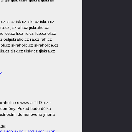
 tjis tjisk tjiskr tjiskra tjiskrah
cz is.cz isk.cz iskr.cz iskra.cz
skra.cz jiskrah.cz jiskraho.cz
lice.cz li.cz lic.cz lice.cz ol.cz
.cz ostjiskraho.cz ra.cz rah.cz
oli.cz skraholic.cz skraholice.cz
jis.cz tjisk.cz tjiskr.cz tjiskra.cz
cz
.
kraholice s www a TLD .cz -
oty domény. Pokud bude délka
 vlastnostmi doménového jména
ádu: