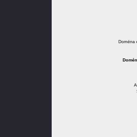
Doména o
Doména
A