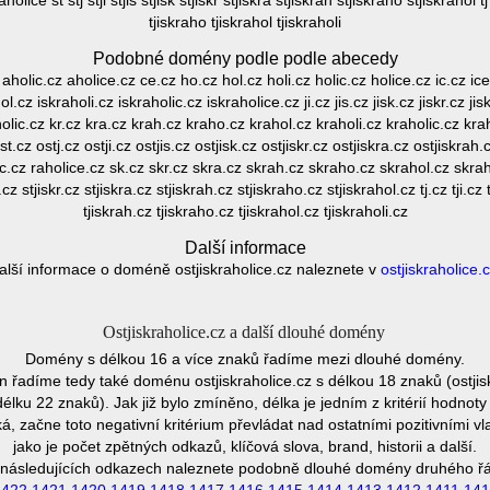
ice st stj stji stjis stjisk stjiskr stjiskra stjiskrah stjiskraho stjiskrahol tj tji
tjiskraho tjiskrahol tjiskraholi
Podobné domény podle podle abecedy
holic.cz aholice.cz ce.cz ho.cz hol.cz holi.cz holic.cz holice.cz ic.cz ice.
.cz iskraholi.cz iskraholic.cz iskraholice.cz ji.cz jis.cz jisk.cz jiskr.cz ji
holic.cz kr.cz kra.cz krah.cz kraho.cz krahol.cz kraholi.cz kraholic.cz kraho
ost.cz ostj.cz ostji.cz ostjis.cz ostjisk.cz ostjiskr.cz ostjiskra.cz ostjiskrah
ic.cz raholice.cz sk.cz skr.cz skra.cz skrah.cz skraho.cz skrahol.cz skrah
k.cz stjiskr.cz stjiskra.cz stjiskrah.cz stjiskraho.cz stjiskrahol.cz tj.cz tji.cz t
tjiskrah.cz tjiskraho.cz tjiskrahol.cz tjiskraholi.cz
Další informace
alší informace o doméně ostjiskraholice.cz naleznete v
ostjiskraholice.
Ostjiskraholice.cz a další dlouhé domény
Domény s délkou 16 a více znaků řadíme mezi dlouhé domény.
řadíme tedy také doménu ostjiskraholice.cz s délkou 18 znaků (ostjis
élku 22 znaků). Jak již bylo zmíněno, délka je jedním z kritérií hodn
 začne toto negativní kritérium převládat nad ostatními pozitivními
jako je počet zpětných odkazů, klíčová slova, brand, historii a další.
následujících odkazech naleznete podobně dlouhé domény druhého ř