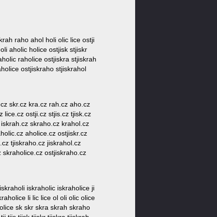
a krah raho ahol holi olic lice ostji
oli aholic holice ostjisk stjiskr
aholic raholice ostjiskra stjiskrah
aholice ostjiskraho stjiskrahol
isk.cz skr.cz kra.cz rah.cz aho.cz
 lice.cz ostji.cz stjis.cz tjisk.cz
cz iskrah.cz skraho.cz krahol.cz
aholic.cz aholice.cz ostjiskr.cz
.cz tjiskraho.cz jiskrahol.cz
cz skraholice.cz ostjiskraho.cz
skraholi iskraholic iskraholice ji
holice li lic lice ol oli olic olice
aholice sk skr skra skrah skraho