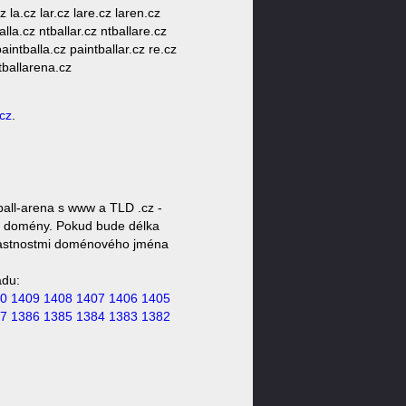
cz la.cz lar.cz lare.cz laren.cz
alla.cz ntballar.cz ntballare.cz
aintballa.cz paintballar.cz re.cz
 tballarena.cz
.cz
.
all-arena s www a TLD .cz -
oty domény. Pokud bude délka
 vlastnostmi doménového jména
ádu:
0
1409
1408
1407
1406
1405
7
1386
1385
1384
1383
1382