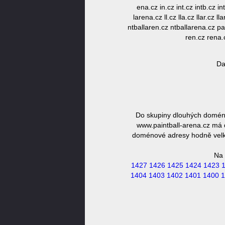
ena.cz in.cz int.cz intb.cz int
larena.cz ll.cz lla.cz llar.cz 
ntballaren.cz ntballarena.cz pa.
ren.cz rena.c
Da
Do skupiny dlouhých domén 
www.paintball-arena.cz má d
doménové adresy hodně velká,
Na 
1427
1426
1425
1424
1423
1404
1403
1402
1401
1400
1