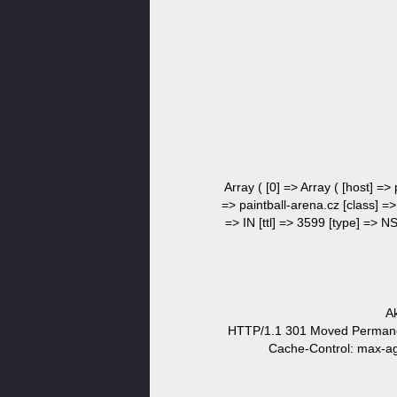
Array ( [0] => Array ( [host] =>
=> paintball-arena.cz [class] =>
=> IN [ttl] => 3599 [type] => NS
Ak
HTTP/1.1 301 Moved Permanent
Cache-Control: max-ag