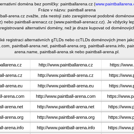
ternativní doména bez pomlčky: paintballarena.cz (
www.paintballarena.
Fráze v názvu: paintball arena
ntball-arena.cz zvažte, zda nestojí zato zaregistrovat podobné doméno
 nebo paintball-arenacz.cz (www.paintball-arenacz.cz). Je vždycky le
egistrované alternativní domény, než je draze kupovat od doménovýc
aké registraci alternativních gTLDs nebo ccTLDs doménových jmen jako 
com, paintball-arena.net, paintball-arena.org, paintball-arena.info, pain
arena.name, paintball-arena.sk nebo paintball-arena.pl.
allarena.cz
http://www.paintballarena.cz
https://www.
ll-arena.cz
http://www.paintball-arena.cz
https://www.
ll-arena.eu
http://www.paintball-arena.eu
https://www.
ll-arena.com
http://www.paintball-arena.com
https://www.p
ll-arena.net
http://www.paintball-arena.net
https://www.p
ll-arena.org
http://www.paintball-arena.org
https://www.p
l-arena.info
http://www.paintball-arena.info
https://www.p