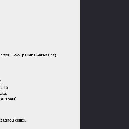
https://www.paintball-arena.cz).
).
naků.
aků.
 30 znaků.
ádnou číslici.