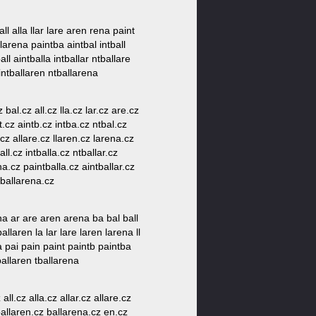
all alla llar lare aren rena paint
 larena paintba aintbal intball
all aintballa intballar ntballare
 intballaren ntballarena
 bal.cz all.cz lla.cz lar.cz are.cz
t.cz aintb.cz intba.cz ntbal.cz
.cz allare.cz llaren.cz larena.cz
ll.cz intballa.cz ntballar.cz
na.cz paintballa.cz aintballar.cz
tballarena.cz
arena ar are aren arena ba bal ball
ballaren la lar lare laren larena ll
pa pai pain paint paintb paintba
tballaren tballarena
all.cz alla.cz allar.cz allare.cz
ballaren.cz ballarena.cz en.cz