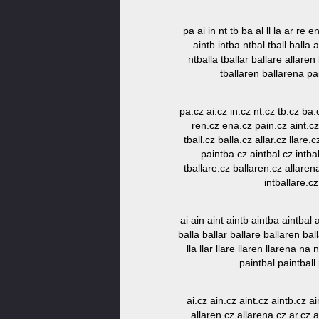
pa ai in nt tb ba al ll la ar re 
aintb intba ntbal tball balla 
ntballa tballar ballare allaren 
tballaren ballarena pai
pa.cz ai.cz in.cz nt.cz tb.cz ba.c
ren.cz ena.cz pain.cz aint.cz 
tball.cz balla.cz allar.cz llare
paintba.cz aintbal.cz intbal
tballare.cz ballaren.cz allarena
intballare.c
ai ain aint aintb aintba aintbal a
balla ballar ballare ballaren balla
lla llar llare llaren llarena n
paintbal paintball 
ai.cz ain.cz aint.cz aintb.cz ai
allaren.cz allarena.cz ar.cz 