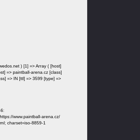
wedos.net ) [1] => Array ( [host]
st] => paintball-arena.cz [class]
ss] => IN [ttl] => 3599 [type] =>
46:
tps://www.paintball-arena.cz/
ml; charset=iso-8859-1