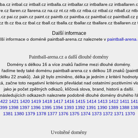
ba.cz intbal.cz intball.cz intballa.cz intballar.cz intballare.cz intballaren.
llare.cz llaren.cz llarena.cz na.cz nt.cz ntb.cz ntba.cz ntbal.cz ntball.cz ntb
cz pai.cz pain.cz paint.cz paintb.cz paintba.cz paintbal.cz paintball.cz p
z tb.cz tba.cz tbal.cz tball.cz tballa.cz tballar.cz tballare.cz tballaren.cz
Další informace
lší informace o doméně paintball-arena.cz naleznete v
paintball-arena
Paintball-arena.cz a další dlouhé domény
Domény s délkou 16 a více znaků řadíme mezi dlouhé domény.
řadíme tedy také doménu paintball-arena.cz s délkou 18 znaků (paintb
élku 22 znaků). Jak již bylo zmíněno, délka je jedním z kritérií hodn
 začne toto negativní kritérium převládat nad ostatními pozitivními
jako je počet zpětných odkazů, klíčová slova, brand, historii a další.
následujících odkazech naleznete podobně dlouhé domény druhého ř
1422
1421
1420
1419
1418
1417
1416
1415
1414
1413
1412
1411
141
399
1398
1397
1396
1395
1394
1393
1392
1391
1390
1389
1388
138
1381
1380
1379
1378
1377
1376
1375
1374
1373
1372
1371
1370
Uvolněné domény