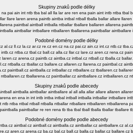
Skupiny znaků podle délky
en na pai ain int ntb tba bal all lla lar are ren ena pain aint intb ntba tbal b
allar llare laren arena paintb aintba intbal ntball tballa ballar allare llaren
llarena paintbal aintball intballa ntballar tballare ballaren allarena paintb
ntballa aintballar intballare ntballaren tballarena paintballar aintballare
Podobné domény podle délky
z al.cz ll.cz la.cz ar.cz re.cz en.cz na.cz pai.cz ain.cz int.cz ntb.cz tba.cz
intb.cz ntba.cz tbal.cz ball.cz alla.cz llar.cz lare.cz aren.cz rena.cz pain
.cz laren.cz arena.cz paintb.cz aintba.cz intbal.cz ntball.cz tballa.cz ballar
l.cz ntballa.cz tballar.cz ballare.cz allaren.cz llarena.cz paintbal.cz aintba
.cz paintball.cz aintballa.cz intballar.cz ntballare.cz tballaren.cz ballare
z ntballaren.cz tballarena.cz paintballar.cz aintballare.cz intballaren.cz n
Skupiny znaků podle abecedy
intball aintballa aintballar aintballare al all alla allar allare allaren all
rena en ena in int intb intba intbal intball intballa intballar intballare int
a nt ntb ntba ntbal ntball ntballa ntballar ntballare ntballaren ntballarena 
paintballa paintballar re ren rena tb tba tbal tball tballa tballar tballare 
Podobné domény podle podle abecedy
ntba.cz aintbal.cz aintball.cz aintballa.cz aintballar.cz aintballare.cz al.cz 
are.cz aren.cz arena.cz ba.cz bal.cz ball.cz balla.cz ballar.cz ballare.cz 