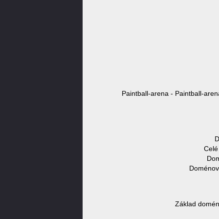
Paintball-arena - Paintball-are
D
Celé
Dom
Doménové 
Základ doméno