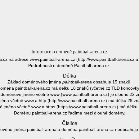
Informace o doméně paintball-arena.cz
na.cz na adrese www.paintball-arena.cz (http://www.paintball-arena.cz a 
Podrobnosti o doméně Paintball-arena.cz:
Délka
Základ doménového jména
paintball-arena
obsahuje 15 znaků.
oména paintball-arena.cz má délku 18 znaků (včetně cz TLD koncovky
 doménové jméno včetně www (www.paintball-arena.cz) je dlouhé 22 z
éna včetně www a http (http://www.paintball-arena.cz) má délku 29 zn
jméno včetně www a https (https://www.paintball-arena.cz) má délku
Doménu paintball-arena.cz řadíme mezi dlouhé domény.
Číslice
vého jména paintball-arena a doména paintball-arena.cz neobsahuje ž