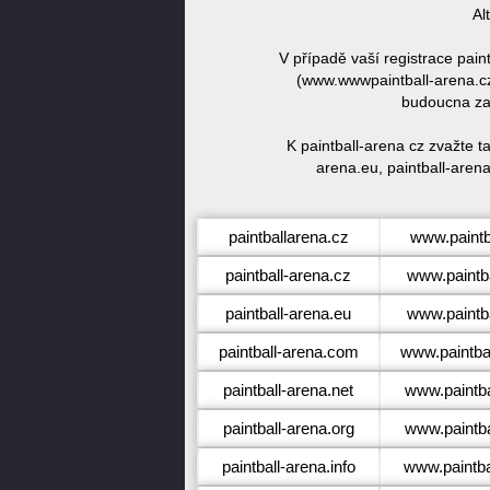
Al
V případě vaší registrace pai
(www.wwwpaintball-arena.cz)
budoucna zar
K paintball-arena cz zvažte t
arena.eu, paintball-arena.
paintballarena.cz
www.paintb
paintball-arena.cz
www.paintba
paintball-arena.eu
www.paintba
paintball-arena.com
www.paintba
paintball-arena.net
www.paintba
paintball-arena.org
www.paintba
paintball-arena.info
www.paintbal