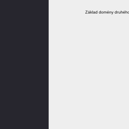
Základ domény druhého