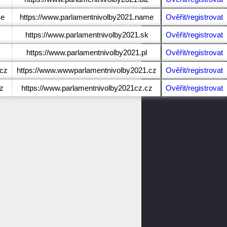
me
https://www.parlamentnivolby2021.name
Ověřit/registrovat
https://www.parlamentnivolby2021.sk
Ověřit/registrovat
https://www.parlamentnivolby2021.pl
Ověřit/registrovat
.cz
https://www.wwwparlamentnivolby2021.cz
Ověřit/registrovat
z
https://www.parlamentnivolby2021cz.cz
Ověřit/registrovat