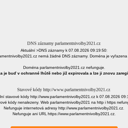
DNS záznamy parlamentnivolby2021.cz
Aktuální >DNS záznamy k 07.08.2026 09:19:50:
amentnivolby2021.cz nemá žádné DNS záznamy. Doména je vyřazena 
Doména parlamentnivolby2021.cz nefunguje.
 je buď v ochranné lhůtě nebo již expirovala a lze ji znovu zaregi
Stavové kódy http://www.parlamentnivolby2021.cz
lní stavové kódy http://www.parlamentnivolby2021.cz k 07.08.2026 09:
ové kódy nenalezeny. Web parlamentnivolby2021 na http i https nefun
Nefunguje internetová adresy http://www.parlamentnivolby2021.cz.
Nefunguje ani URL https://www.parlamentnivolby2021.cz.