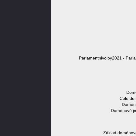
Parlamentnivolby2021 - Parl
Domé
Celé do
Doména
Doménové jmé
Základ doménové