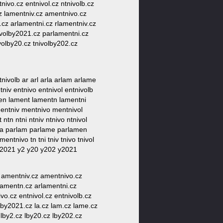
ivo.cz entnivol.cz ntnivolb.cz
cz lamentniv.cz amentnivo.cz
.cz arlamentni.cz rlamentniv.cz
ivolby2021.cz parlamentni.cz
volby20.cz tnivolby202.cz
volb ar arl arla arlam arlame
iv entnivo entnivol entnivolb
amen lament lamentn lamentni
entniv mentnivo mentnivol
ntn ntni ntniv ntnivo ntnivol
arla parlam parlame parlamen
ntnivo tn tni tniv tnivo tnivol
lby2021 y2 y20 y202 y2021
 amentniv.cz amentnivo.cz
lamentn.cz arlamentni.cz
vo.cz entnivol.cz entnivolb.cz
volby2021.cz la.cz lam.cz lame.cz
 lby2.cz lby20.cz lby202.cz