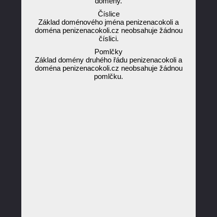
domény.
Číslice
Základ doménového jména penizenacokoli a
doména penizenacokoli.cz neobsahuje žádnou
číslici.
Pomlčky
Základ domény druhého řádu penizenacokoli a
doména penizenacokoli.cz neobsahuje žádnou
pomlčku.