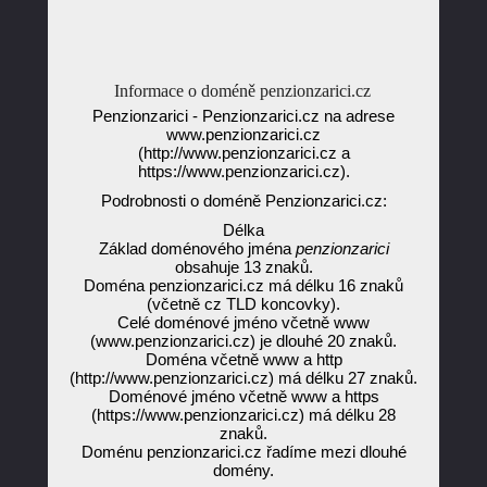
Informace o doméně penzionzarici.cz
Penzionzarici - Penzionzarici.cz na adrese
www.penzionzarici.cz
(http://www.penzionzarici.cz a
https://www.penzionzarici.cz).
Podrobnosti o doméně Penzionzarici.cz:
Délka
Základ doménového jména
penzionzarici
obsahuje 13 znaků.
Doména penzionzarici.cz má délku 16 znaků
(včetně cz TLD koncovky).
Celé doménové jméno včetně www
(www.penzionzarici.cz) je dlouhé 20 znaků.
Doména včetně www a http
(http://www.penzionzarici.cz) má délku 27 znaků.
Doménové jméno včetně www a https
(https://www.penzionzarici.cz) má délku 28
znaků.
Doménu penzionzarici.cz řadíme mezi dlouhé
domény.