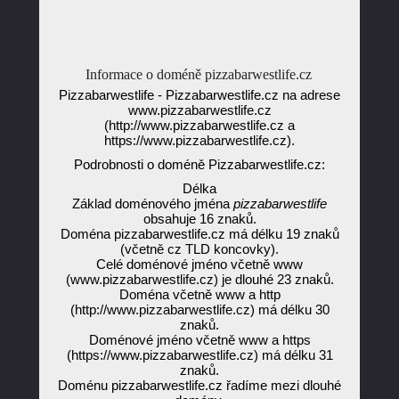
Informace o doméně pizzabarwestlife.cz
Pizzabarwestlife - Pizzabarwestlife.cz na adrese
www.pizzabarwestlife.cz
(http://www.pizzabarwestlife.cz a
https://www.pizzabarwestlife.cz).
Podrobnosti o doméně Pizzabarwestlife.cz:
Délka
Základ doménového jména
pizzabarwestlife
obsahuje 16 znaků.
Doména pizzabarwestlife.cz má délku 19 znaků
(včetně cz TLD koncovky).
Celé doménové jméno včetně www
(www.pizzabarwestlife.cz) je dlouhé 23 znaků.
Doména včetně www a http
(http://www.pizzabarwestlife.cz) má délku 30
znaků.
Doménové jméno včetně www a https
(https://www.pizzabarwestlife.cz) má délku 31
znaků.
Doménu pizzabarwestlife.cz řadíme mezi dlouhé