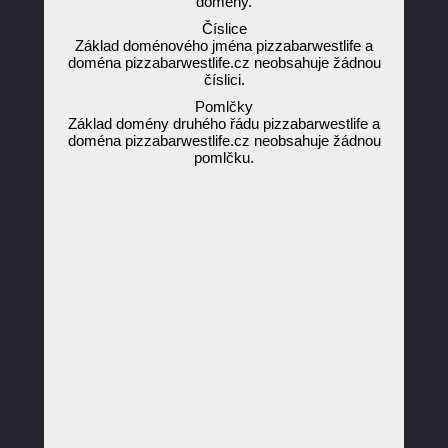
domény.
Číslice
Základ doménového jména pizzabarwestlife a
doména pizzabarwestlife.cz neobsahuje žádnou
číslici.
Pomlčky
Základ domény druhého řádu pizzabarwestlife a
doména pizzabarwestlife.cz neobsahuje žádnou
pomlčku.