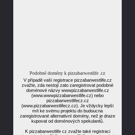
Podobné domény k pizzabarwestlife .cz
V případě vaší registrace pizzabarwestlife.cz
zvažte, zda nestojí zato zaregistrovat podobné
doménové názvy wwwpizzabarwestlife.cz
(www.wwwpizzabarwestlife.cz) nebo
pizzabarwestlifecz.cz
(www.pizzabarwestlifecz.cz). Je vždycky lepší
mít ke svému projektu do budoucna
zaregistrované alternativní domény, než je draze
kupovat od doménových spekulantů.
K pizzabarwestlife cz zvažte také registraci