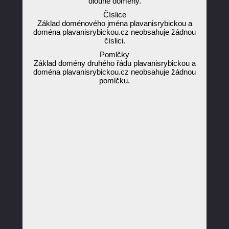
dlouhé domény.
Číslice
Základ doménového jména plavanisrybickou a
doména plavanisrybickou.cz neobsahuje žádnou
číslici.
Pomlčky
Základ domény druhého řádu plavanisrybickou a
doména plavanisrybickou.cz neobsahuje žádnou
pomlčku.