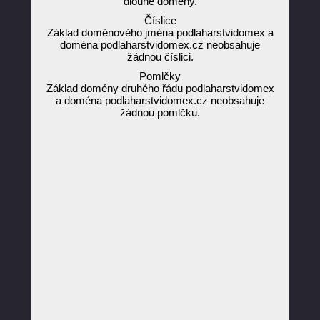
dlouhé domény.
Číslice
Základ doménového jména podlaharstvidomex a
doména podlaharstvidomex.cz neobsahuje
žádnou číslici.
Pomlčky
Základ domény druhého řádu podlaharstvidomex
a doména podlaharstvidomex.cz neobsahuje
žádnou pomlčku.