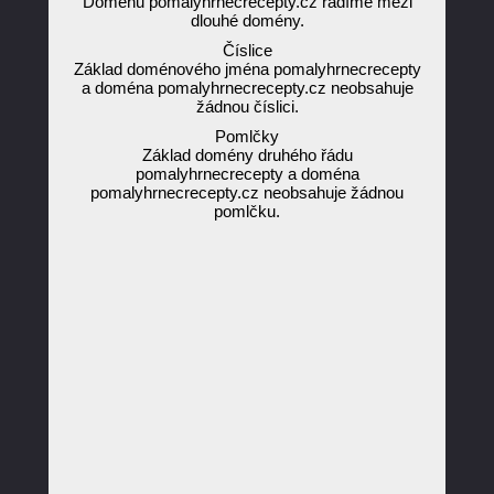
Doménu pomalyhrnecrecepty.cz řadíme mezi
dlouhé domény.
Číslice
Základ doménového jména pomalyhrnecrecepty
a doména pomalyhrnecrecepty.cz neobsahuje
žádnou číslici.
Pomlčky
Základ domény druhého řádu
pomalyhrnecrecepty a doména
pomalyhrnecrecepty.cz neobsahuje žádnou
pomlčku.