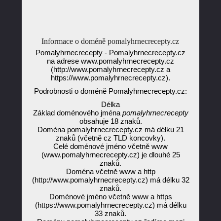
Informace o doméně pomalyhrnecrecepty.cz
Pomalyhrnecrecepty - Pomalyhrnecrecepty.cz
na adrese www.pomalyhrnecrecepty.cz
(http://www.pomalyhrnecrecepty.cz a
https://www.pomalyhrnecrecepty.cz).
Podrobnosti o doméně Pomalyhrnecrecepty.cz:
Délka
Základ doménového jména
pomalyhrnecrecepty
obsahuje 18 znaků.
Doména pomalyhrnecrecepty.cz má délku 21
znaků (včetně cz TLD koncovky).
Celé doménové jméno včetně www
(www.pomalyhrnecrecepty.cz) je dlouhé 25
znaků.
Doména včetně www a http
(http://www.pomalyhrnecrecepty.cz) má délku 32
znaků.
Doménové jméno včetně www a https
(https://www.pomalyhrnecrecepty.cz) má délku
33 znaků.