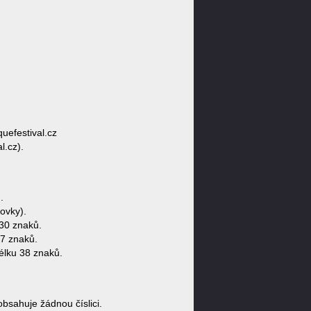
uefestival.cz
l.cz).
.
ovky).
30 znaků.
37 znaků.
élku 38 znaků.
sahuje žádnou číslici.