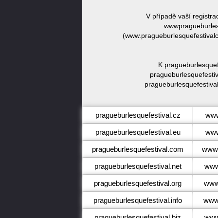
V případě vaší registr
wwwpragueburlesq
(www.pragueburlesquefestivalcz
K pragueburlesquef
pragueburlesquefestiv
pragueburlesquefestival
pragueburlesquefestival.cz
www
pragueburlesquefestival.eu
www
pragueburlesquefestival.com
www.
pragueburlesquefestival.net
www.
pragueburlesquefestival.org
www.
pragueburlesquefestival.info
www.
pragueburlesquefestival.biz
www.