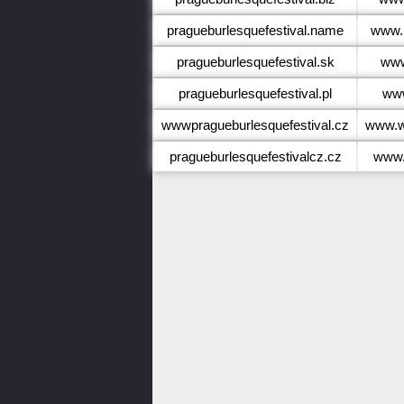
pragueburlesquefestival.name
www.p
pragueburlesquefestival.sk
www
pragueburlesquefestival.pl
www
wwwpragueburlesquefestival.cz
www.w
pragueburlesquefestivalcz.cz
www.