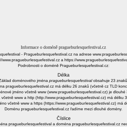
Informace o doméně pragueburlesquefestival.cz
quefestival - Pragueburlesquefestival.cz na adrese www.pragueburlesq
://www.pragueburlesquefestival.cz a https://www.pragueburlesquefestiva
Podrobnosti o doméně Pragueburlesquefestival.cz:
Délka
Základ doménového jména
pragueburlesquefestival
obsahuje 23 znaků
a pragueburlesquefestival.cz má délku 26 znaků (včetně cz TLD konc
énové jméno včetně www (www.pragueburlesquefestival.cz) je dlouhé 
četně www a http (http://www.pragueburlesquefestival.cz) má délku 
o včetně www a https (https://www.pragueburlesquefestival.cz) má d
Doménu pragueburlesquefestival.cz řadíme mezi dlouhé domény.
Číslice
na pragueburlesquefestival a doména pragueburlesquefestival.cz neob