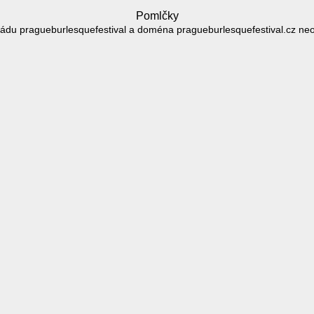
Pomlčky
ádu pragueburlesquefestival a doména pragueburlesquefestival.cz ne