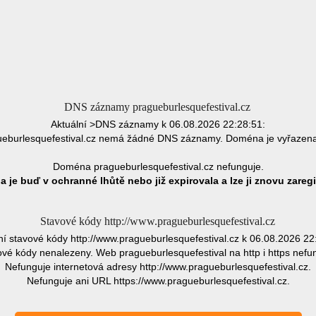
DNS záznamy pragueburlesquefestival.cz
Aktuální >DNS záznamy k 06.08.2026 22:28:51:
burlesquefestival.cz nemá žádné DNS záznamy. Doména je vyřazen
Doména pragueburlesquefestival.cz nefunguje.
 je buď v ochranné lhůtě nebo již expirovala a lze ji znovu zaregi
Stavové kódy http://www.pragueburlesquefestival.cz
ní stavové kódy http://www.pragueburlesquefestival.cz k 06.08.2026 22
vé kódy nenalezeny. Web pragueburlesquefestival na http i https nefu
Nefunguje internetová adresy http://www.pragueburlesquefestival.cz.
Nefunguje ani URL https://www.pragueburlesquefestival.cz.