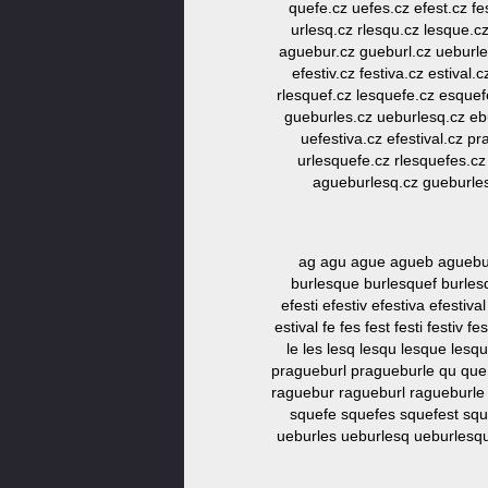
quefe.cz uefes.cz efest.cz fe
urlesq.cz rlesqu.cz lesque.cz
aguebur.cz gueburl.cz ueburle.
efestiv.cz festiva.cz estiva
rlesquef.cz lesquefe.cz esquefe
gueburles.cz ueburlesq.cz ebu
uefestiva.cz efestival.cz 
urlesquefe.cz rlesquefes.cz
agueburlesq.cz gueburles
ag agu ague agueb aguebu a
burlesque burlesquef burles
efesti efestiv efestiva efesti
estival fe fes fest festi festi
le les lesq lesqu lesque les
pragueburl pragueburle qu que 
raguebur ragueburl ragueburle r
squefe squefes squefest squefe
ueburles ueburlesq ueburlesqu u