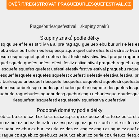
Pragueburlesquefestival - skupiny znaků
Skupiny znaků podle délky
 sq qu ue ef fe es st ti iv va al pra rag agu gue ueb ebu bur url rle les es
ebu ebur burl urle rles lesq esqu sque quef uefe efes fest esti stiv tiv
 lesqu esque squef quefe uefes efest festi estiv stiva tival prague ragu
quef squefe quefes uefest efesti festiv estiva stival pragueb raguebu 
 esquefe squefes quefest uefesti efestiv festiva estival praguebu rag
lesquef lesquefe esquefes squefest quefesti uefestiv efestiva festival 
burlesque urlesquef rlesquefe lesquefes esquefest squefesti quefestiv
burlesq ueburlesqu eburlesque burlesquef urlesquefe rlesquefes lesque
agueburle ragueburles agueburlesq gueburlesqu ueburlesque eburlesque
rlesquefest lesquefesti esquefestiv squefestiva quefestival
Podobné domény podle délky
eb.cz bu.cz ur.cz rl.cz le.cz es.cz sq.cz qu.cz ue.cz ef.cz fe.cz es.cz st.cz
cz bur.cz url.cz rle.cz les.cz esq.cz squ.cz que.cz uef.cz efe.cz fes.cz e
 uebu.cz ebur.cz burl.cz urle.cz rles.cz lesq.cz esqu.cz sque.cz quef.cz
.cz rague.cz agueb.cz guebu.cz uebur.cz eburl.cz burle.cz urles.cz rlesq