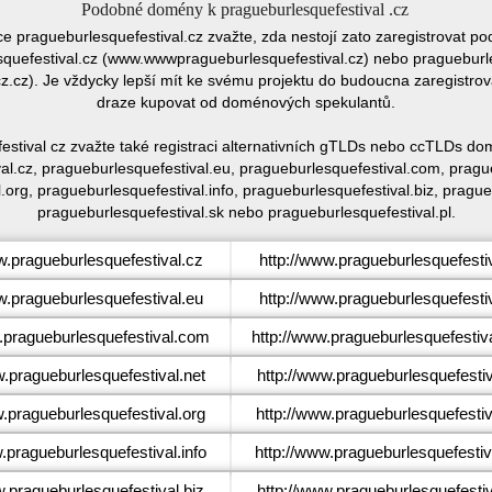
Podobné domény k pragueburlesquefestival .cz
ace pragueburlesquefestival.cz zvažte, zda nestojí zato zaregistrovat
uefestival.cz (www.wwwpragueburlesquefestival.cz) nebo pragueburle
.cz). Je vždycky lepší mít ke svému projektu do budoucna zaregistrov
draze kupovat od doménových spekulantů.
estival cz zvažte také registraci alternativních gTLDs nebo ccTLDs d
al.cz, pragueburlesquefestival.eu, pragueburlesquefestival.com, prague
.org, pragueburlesquefestival.info, pragueburlesquefestival.biz, pragu
pragueburlesquefestival.sk nebo pragueburlesquefestival.pl.
.pragueburlesquefestival.cz
http://www.pragueburlesquefesti
.pragueburlesquefestival.eu
http://www.pragueburlesquefesti
pragueburlesquefestival.com
http://www.pragueburlesquefestiv
pragueburlesquefestival.net
http://www.pragueburlesquefestiv
pragueburlesquefestival.org
http://www.pragueburlesquefestiv
pragueburlesquefestival.info
http://www.pragueburlesquefestiva
pragueburlesquefestival.biz
http://www.pragueburlesquefestiv