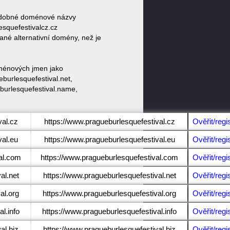
 podobné doménové názvy
squefestivalcz.cz
ané alternativní domény, než je
oménových jmen jako
burlesquefestival.net,
eburlesquefestival.name,
val.cz
https://www.pragueburlesquefestival.cz
Ověřit/regi
val.eu
https://www.pragueburlesquefestival.eu
Ověřit/regi
al.com
https://www.pragueburlesquefestival.com
Ověřit/regi
al.net
https://www.pragueburlesquefestival.net
Ověřit/regi
al.org
https://www.pragueburlesquefestival.org
Ověřit/regi
l.info
https://www.pragueburlesquefestival.info
Ověřit/regi
al.biz
https://www.pragueburlesquefestival.biz
Ověřit/regi