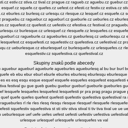
sti.cz estiv.cz stiva.cz tival.cz prague.cz ragueb.cz aguebu.cz guebur.cz
 esquef.cz squefe.cz quefes.cz uefest.cz efesti.cz festiv.cz estiva.cz s
cz eburles.cz burlesq.cz urlesqu.cz rlesque.cz lesquef.cz esquefe.cz s
l.cz praguebu.cz raguebur.cz agueburl.cz gueburle.cz ueburles.cz eburle
s.cz squefest.cz quefesti.cz uefestiv.cz efestiva.cz festival.cz prague
rlesqu.cz burlesque.cz urlesquef.cz rlesquefe.cz lesquefes.cz esquefes
pragueburl.cz ragueburle.cz agueburles.cz gueburlesq.cz ueburlesqu.cz 
 lesquefest.cz esquefesti.cz squefestiv.cz quefestiva.cz uefestival.cz p
qu.cz ueburlesque.cz eburlesquef.cz burlesquefe.cz urlesquefes.cz rles
esquefestiv.cz squefestiva.cz quefestival.cz
Skupiny znaků podle abecedy
guebur agueburl agueburle agueburles agueburlesq al bu bur burl bu
quefe eb ebu ebur eburl eburle eburles eburlesq eburlesqu eburlesque e
val es es esq esqu esque esquef esquefe esquefes esquefest esquefesti es
v festiva festival gu gue gueb guebu guebur gueburl gueburle gueburles gu
quef lesquefe lesquefes lesquefest lesquefesti pr pra prag pragu prag
quef quefe quefes quefest quefesti quefestiv quefestiva quefestival r
agueburles rl rle rles rlesq rlesqu rlesque rlesquef rlesquefe rlesquef
sti squefestiv squefestiva st sti stiv stiva stival ti tiv tiva tival ue u
eburlesque uef uefe uefes uefest uefesti uefestiv uefestiva uefestival 
urlesque urlesquef urlesquefe urlesquefes va val