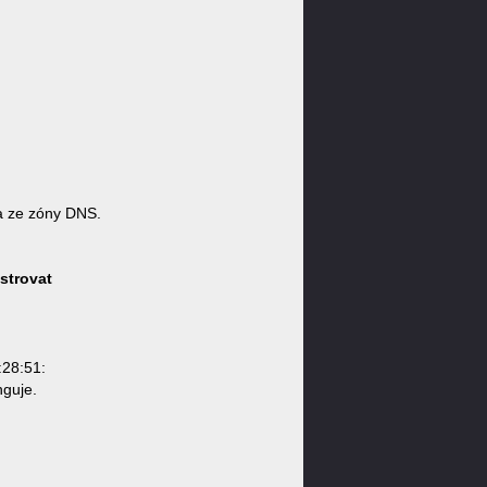
a ze zóny DNS.
strovat
:28:51:
nguje.