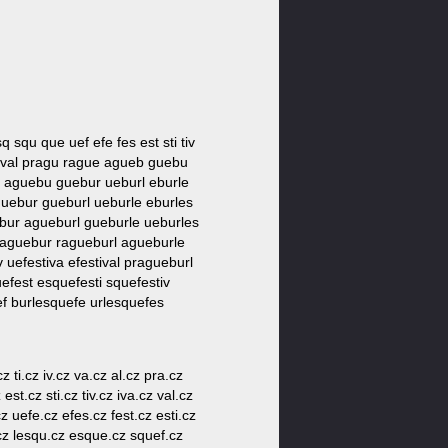
q squ que uef efe fes est sti tiv
a ival pragu rague agueb guebu
eb aguebu guebur ueburl eburle
aguebur gueburl ueburle eburles
uebur agueburl gueburle ueburles
praguebur ragueburl agueburle
 uefestiva efestival pragueburl
fest esquefesti squefestiv
f burlesquefe urlesquefes
 ti.cz iv.cz va.cz al.cz pra.cz
st.cz sti.cz tiv.cz iva.cz val.cz
 uefe.cz efes.cz fest.cz esti.cz
.cz lesqu.cz esque.cz squef.cz