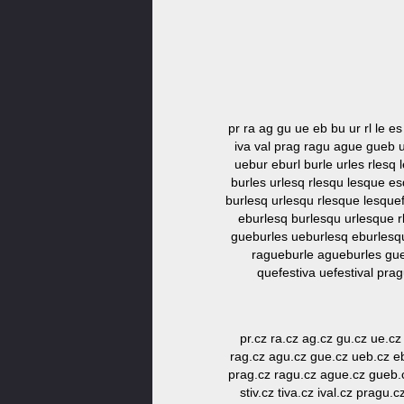
pr ra ag gu ue eb bu ur rl le es
iva val prag ragu ague gueb u
uebur eburl burle urles rlesq
burles urlesq rlesqu lesque es
burlesq urlesqu rlesque lesquef
eburlesq burlesqu urlesque r
gueburles ueburlesq eburlesqu 
ragueburle agueburles gue
quefestiva uefestival pr
pr.cz ra.cz ag.cz gu.cz ue.cz 
rag.cz agu.cz gue.cz ueb.cz ebu.
prag.cz ragu.cz ague.cz gueb.cz
stiv.cz tiva.cz ival.cz pragu