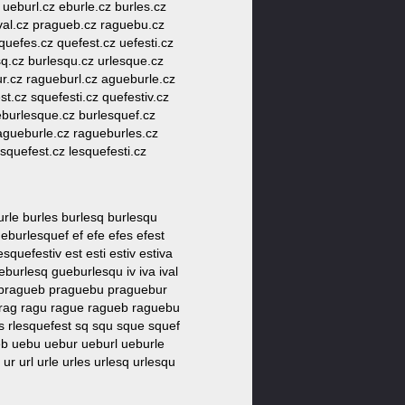
 ueburl.cz eburle.cz burles.cz
tival.cz pragueb.cz raguebu.cz
quefes.cz quefest.cz uefesti.cz
sq.cz burlesqu.cz urlesque.cz
bur.cz ragueburl.cz agueburle.cz
t.cz squefesti.cz quefestiv.cz
eburlesque.cz burlesquef.cz
ragueburle.cz ragueburles.cz
quefest.cz lesquefesti.cz
rle burles burlesq burlesqu
burlesquef ef efe efes efest
quefestiv est esti estiv estiva
eburlesq gueburlesqu iv iva ival
ue pragueb praguebu praguebur
a rag ragu rague ragueb raguebu
es rlesquefest sq squ sque squef
e ueb uebu uebur ueburl ueburle
ur url urle urles urlesq urlesqu