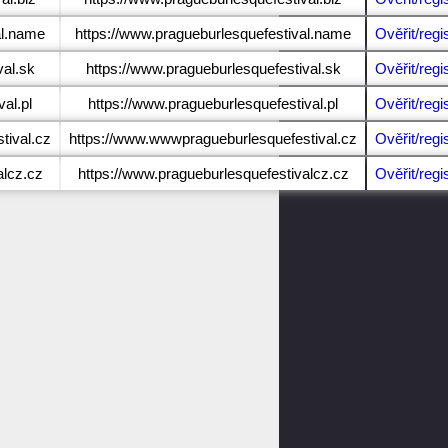
al.name
https://www.pragueburlesquefestival.name
Ověřit/regi
val.sk
https://www.pragueburlesquefestival.sk
Ověřit/regi
al.pl
https://www.pragueburlesquefestival.pl
Ověřit/regi
tival.cz
https://www.wwwpragueburlesquefestival.cz
Ověřit/regi
alcz.cz
https://www.pragueburlesquefestivalcz.cz
Ověřit/regi