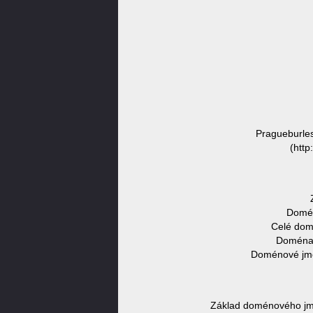
Pragueburles
(http
Domén
Celé dom
Doména v
Doménové jmén
Základ doménového jmé