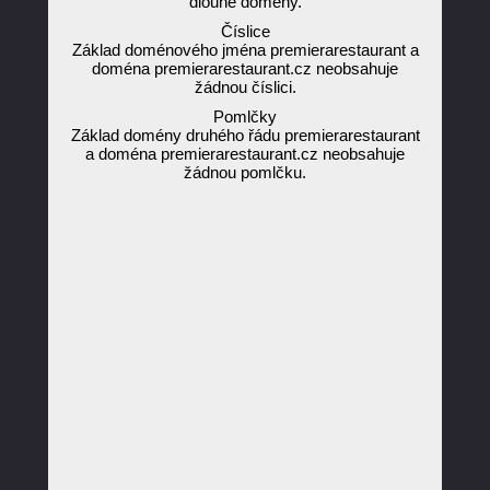
dlouhé domény.
Číslice
Základ doménového jména premierarestaurant a
doména premierarestaurant.cz neobsahuje
žádnou číslici.
Pomlčky
Základ domény druhého řádu premierarestaurant
a doména premierarestaurant.cz neobsahuje
žádnou pomlčku.