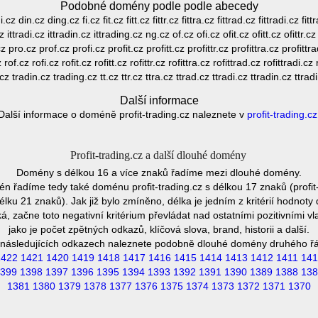
Podobné domény podle podle abecedy
 din.cz ding.cz fi.cz fit.cz fitt.cz fittr.cz fittra.cz fittrad.cz fittradi.cz fit
d.cz ittradi.cz ittradin.cz ittrading.cz ng.cz of.cz ofi.cz ofit.cz ofitt.cz ofittr.cz
cz pro.cz prof.cz profi.cz profit.cz profitt.cz profittr.cz profittra.cz profittr
of.cz rofi.cz rofit.cz rofitt.cz rofittr.cz rofittra.cz rofittrad.cz rofittradi.cz 
.cz tradin.cz trading.cz tt.cz ttr.cz ttra.cz ttrad.cz ttradi.cz ttradin.cz ttrad
Další informace
Další informace o doméně profit-trading.cz naleznete v
profit-trading.cz
Profit-trading.cz a další dlouhé domény
Domény s délkou 16 a více znaků řadíme mezi dlouhé domény.
 řadíme tedy také doménu profit-trading.cz s délkou 17 znaků (profit
élku 21 znaků). Jak již bylo zmíněno, délka je jedním z kritérií hodno
 začne toto negativní kritérium převládat nad ostatními pozitivními
jako je počet zpětných odkazů, klíčová slova, brand, historii a další.
následujících odkazech naleznete podobně dlouhé domény druhého ř
1422
1421
1420
1419
1418
1417
1416
1415
1414
1413
1412
1411
141
399
1398
1397
1396
1395
1394
1393
1392
1391
1390
1389
1388
138
1381
1380
1379
1378
1377
1376
1375
1374
1373
1372
1371
1370