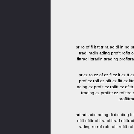
pr ro of fi it tt tr ra ad di in ng pr
tradi radin ading profit rofitt ofi
fittradi ittradin ttrading profittr
pr.cz ro.cz of.cz fi.cz it.cz tt.
prof.cz rofi.cz ofit.cz fitt.cz it
ading.cz profit.cz rofitt.cz ofittr
trading.cz profittr.cz rofittra.
profittra
ad adi adin ading di din ding fi fit f
ofitt ofittr ofittra ofittrad ofitt
rading ro rof rofi rofit rofitt rof