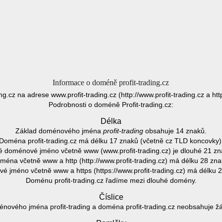
Informace o doméně profit-trading.cz
ding.cz na adrese www.profit-trading.cz (http://www.profit-trading.cz a htt
Podrobnosti o doméně Profit-trading.cz:
Délka
Základ doménového jména
profit-trading
obsahuje 14 znaků.
Doména profit-trading.cz má délku 17 znaků (včetně cz TLD koncovky)
é doménové jméno včetně www (www.profit-trading.cz) je dlouhé 21 zn
ména včetně www a http (http://www.profit-trading.cz) má délku 28 zna
 jméno včetně www a https (https://www.profit-trading.cz) má délku 
Doménu profit-trading.cz řadíme mezi dlouhé domény.
Číslice
nového jména profit-trading a doména profit-trading.cz neobsahuje žád