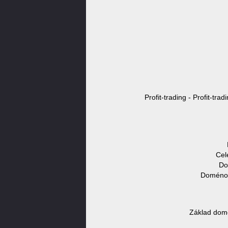
Profit-trading - Profit-tra
Cel
Do
Doménové
Základ domé