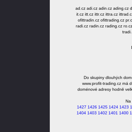
ad.cz adi.cz adin.cz ading.cz di.cz
it.cz itt.cz ittr.cz ittra.cz ittra
ofittradin.cz ofittrading.cz pr.
radi.cz radin.cz rading.cz ro.cz r
tradi
Do skupiny dlouhých domén
www.profit-trading.cz má d
doménové adresy hodně velká,
Na 
1427
1426
1425
1424
1423
1404
1403
1402
1401
1400
1