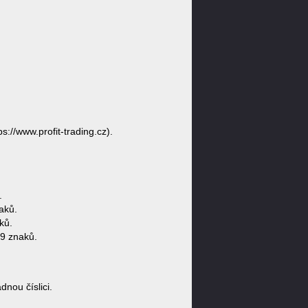
ps://www.profit-trading.cz).
.
aků.
ků.
29 znaků.
nou číslici.