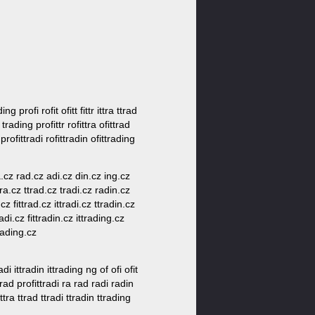
ing profi rofit ofitt fittr ittra ttrad
n trading profittr rofittra ofittrad
 profittradi rofittradin ofittrading
tra.cz rad.cz adi.cz din.cz ing.cz
ittra.cz ttrad.cz tradi.cz radin.cz
.cz fittrad.cz ittradi.cz ttradin.cz
radi.cz fittradin.cz ittrading.cz
trading.cz
tradi ittradin ittrading ng of ofi ofit
ittrad profittradi ra rad radi radin
r ttra ttrad ttradi ttradin ttrading