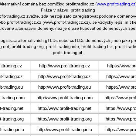
Alternativní doména bez pomlčky: profittrading.cz (
www.profittrading.cz
Fráze v názvu: profit trading
rofit-trading.cz zvažte, zda nestojí zato zaregistrovat podobné doménov
bo profit-tradingcz.cz (www.profit-tradingcz.cz). Je vždycky lepší mít
trované alternativní domény, než je draze kupovat od doménových spe
 registraci alternativních gTLDs nebo ccTLDs doménových jmen jako profi
g.net, profit-trading.org, profit-trading.info, profit-trading.biz, profit-tr
profit-trading.pl.
ttrading.cz
http://www.profittrading.cz
https://www.pro
t-trading.cz
http://www.profit-trading.cz
https://www.pro
t-trading.eu
http://www.profit-trading.eu
https://www.pro
-trading.com
http://www.profit-trading.com
https://www.prof
t-trading.net
http://www.profit-trading.net
https://www.prof
t-trading.org
http://www.profit-trading.org
https://www.prof
-trading.info
http://www.profit-trading.info
https://www.prof