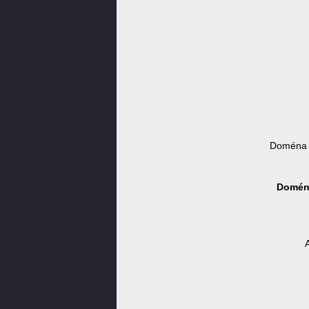
Doména p
Doména
A