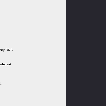
zóny DNS.
strovat
2: