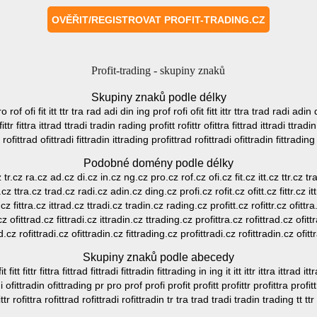
Profit-trading - skupiny znaků
Skupiny znaků podle délky
o rof ofi fit itt ttr tra rad adi din ing prof rofi ofit fitt ittr ttra trad radi adin d
ttr fittra ittrad ttradi tradin rading profitt rofittr ofittra fittrad ittradi ttradi
a rofittrad ofittradi fittradin ittrading profittrad rofittradi ofittradin fittrading
Podobné domény podle délky
cz tr.cz ra.cz ad.cz di.cz in.cz ng.cz pro.cz rof.cz ofi.cz fit.cz itt.cz ttr.cz 
tr.cz ttra.cz trad.cz radi.cz adin.cz ding.cz profi.cz rofit.cz ofitt.cz fittr.cz 
.cz fittra.cz ittrad.cz ttradi.cz tradin.cz rading.cz profitt.cz rofittr.cz ofittra
cz ofittrad.cz fittradi.cz ittradin.cz ttrading.cz profittra.cz rofittrad.cz ofitt
d.cz rofittradi.cz ofittradin.cz fittrading.cz profittradi.cz rofittradin.cz ofit
Skupiny znaků podle abecedy
itt fittr fittra fittrad fittradi fittradin fittrading in ing it itt ittr ittra ittrad it
radi ofittradin ofittrading pr pro prof profi profit profitt profittr profittra prof
ittr rofittra rofittrad rofittradi rofittradin tr tra trad tradi tradin trading tt tt