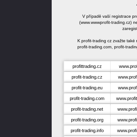
V případě vaší registrace p
(www.wwwprofit-trading.cz) ne
zaregis
K profit-trading cz zvažte také
profit-trading.com, profit-tradin
profittrading.cz
www.profi
profit-trading.cz
www.profi
profit-trading.eu
www.profi
profit-trading.com
www.profit
profit-trading.net
www.profi
profit-trading.org
www.profi
profit-trading.info
www.profit