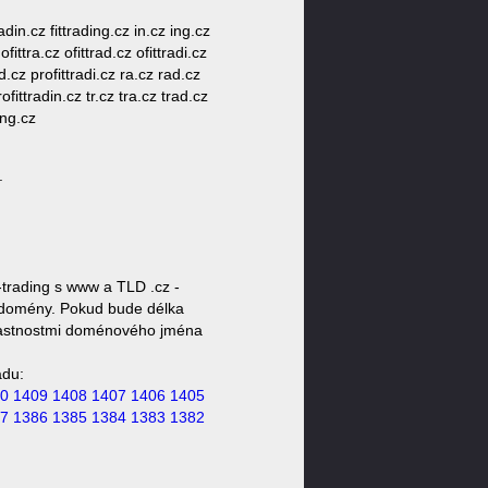
tradin.cz fittrading.cz in.cz ing.cz
 ofittra.cz ofittrad.cz ofittradi.cz
ad.cz profittradi.cz ra.cz rad.cz
rofittradin.cz tr.cz tra.cz trad.cz
ing.cz
.
-trading s www a TLD .cz -
ty domény. Pokud bude délka
 vlastnostmi doménového jména
ádu:
0
1409
1408
1407
1406
1405
7
1386
1385
1384
1383
1382