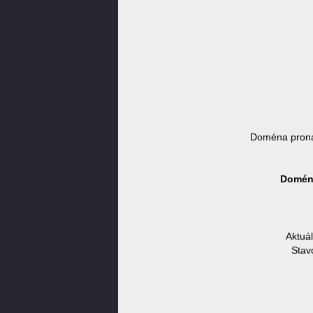
Doména prona
Doména
Aktuá
Stav