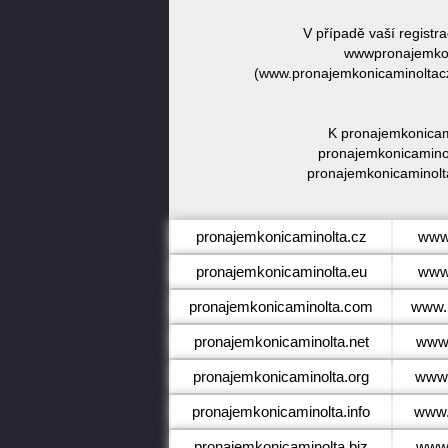
V případě vaší registr
wwwpronajemkon
(www.pronajemkonicaminoltacz.
K pronajemkonicami
pronajemkonicaminol
pronajemkonicaminolta
pronajemkonicaminolta.cz
www.
pronajemkonicaminolta.eu
www.
pronajemkonicaminolta.com
www.
pronajemkonicaminolta.net
www.
pronajemkonicaminolta.org
www.
pronajemkonicaminolta.info
www.
pronajemkonicaminolta.biz
www.