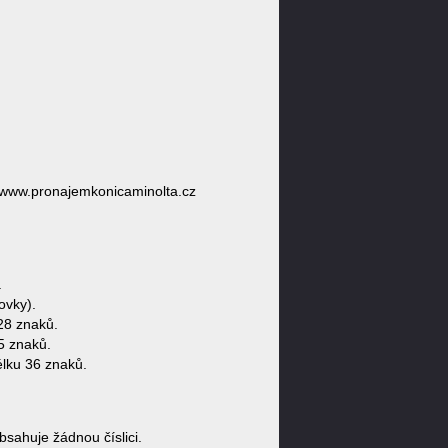
/www.pronajemkonicaminolta.cz
.
ovky).
28 znaků.
5 znaků.
lku 36 znaků.
ahuje žádnou číslici.