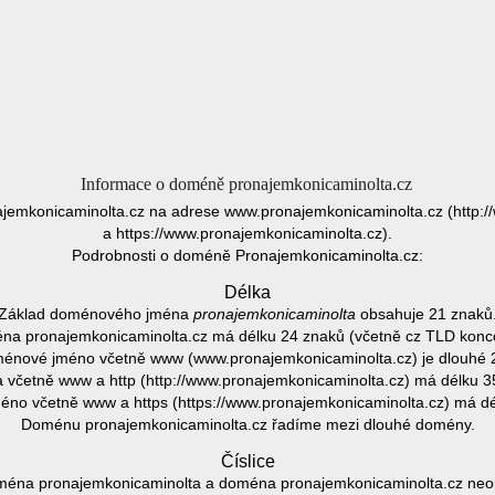
Informace o doméně pronajemkonicaminolta.cz
ajemkonicaminolta.cz na adrese www.pronajemkonicaminolta.cz (http:/
a https://www.pronajemkonicaminolta.cz).
Podrobnosti o doméně Pronajemkonicaminolta.cz:
Délka
Základ doménového jména
pronajemkonicaminolta
obsahuje 21 znaků
a pronajemkonicaminolta.cz má délku 24 znaků (včetně cz TLD konc
énové jméno včetně www (www.pronajemkonicaminolta.cz) je dlouhé 
včetně www a http (http://www.pronajemkonicaminolta.cz) má délku 3
no včetně www a https (https://www.pronajemkonicaminolta.cz) má dé
Doménu pronajemkonicaminolta.cz řadíme mezi dlouhé domény.
Číslice
éna pronajemkonicaminolta a doména pronajemkonicaminolta.cz neobs