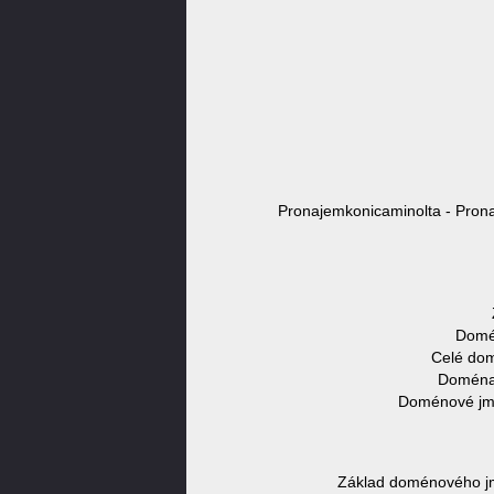
Pronajemkonicaminolta - Pron
Domén
Celé dom
Doména 
Doménové jmé
Základ doménového jm