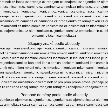
z minolt.cz inolta.cz pronaje.cz ronajem.cz onajemk.cz najemko.cz aje
mi.cz nicamin.cz icamino.cz caminol.cz aminolt.cz minolta.cz pronaje
emkonic.cz emkonica.cz mkonicam.cz konicami.cz onicamin.cz nicamino.
 ronajemko.cz onajemkon.cz najemkoni.cz ajemkonic.cz jemkonica.cz 
nicaminol.cz icaminolt.cz caminolta.cz pronajemko.cz ronajemkon.cz 
mkonicami.cz mkonicamin.cz konicamino.cz onicaminol.cz nicaminolt.c
.cz najemkonica.cz ajemkonicam.cz jemkonicami.cz emkonicamin.cz mk
onicaminolt.cz nicaminolta.cz
Skupiny znaků podle abecedy
mkon ajemkoni ajemkonic ajemkonica ajemkonicam am ami amin amino a
nol caminolt caminolta em emk emko emkon emkoni emkonic emkoni
icamin icamino icaminol icaminolt icaminolta in ino inol inolt inolta j
 jemkonicami ko kon koni konic konica konicam konicami konicamin ko
lta mk mko mkon mkoni mkonic mkonica mkonicam mkonicami mkonicam
 najemkoni najemkonic najemkonica ni nic nica nicam nicami nicamin
 ol olt olta on on ona onaj onaje onajem onajemk onajemko onajemkon o
 onicamino onicaminol onicaminolt pr pro pron prona pronaj pronaje
 ro ron rona ronaj ronaje ronajem ronajemk ronajemko ronajemkon ro
Podobné domény podle podle abecedy
z ajemko.cz ajemkon.cz ajemkoni.cz ajemkonic.cz ajemkonica.cz ajemko
cz aminolta.cz ca.cz cam.cz cami.cz camin.cz camino.cz caminol.cz ca