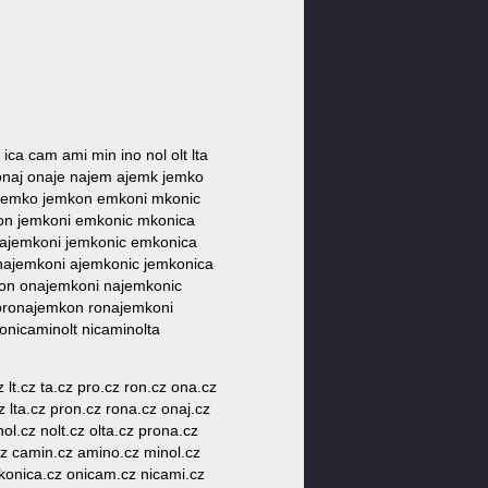
 ica cam ami min ino nol olt lta
ronaj onaje najem ajemk jemko
 ajemko jemkon emkoni mkonic
kon jemkoni emkonic mkonica
 ajemkoni jemkonic emkonica
najemkoni ajemkonic jemkonica
kon onajemkoni najemkonic
pronajemkon ronajemkoni
nicaminolt nicaminolta
 lt.cz ta.cz pro.cz ron.cz ona.cz
z lta.cz pron.cz rona.cz onaj.cz
l.cz nolt.cz olta.cz prona.cz
cz camin.cz amino.cz minol.cz
konica.cz onicam.cz nicami.cz