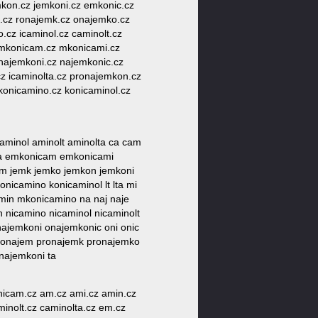
mkon.cz jemkoni.cz emkonic.cz
m.cz ronajemk.cz onajemko.cz
cz icaminol.cz caminolt.cz
emkonicam.cz mkonicami.cz
onajemkoni.cz najemkonic.cz
z icaminolta.cz pronajemkon.cz
onicamino.cz konicaminol.cz
minol aminolt aminolta ca cam
ca emkonicam emkonicami
e jem jemk jemko jemkon jemkoni
nicamino konicaminol lt lta mi
in mkonicamino na naj naje
 nicamino nicaminol nicaminolt
najemkoni onajemkonic oni onic
 pronajem pronajemk pronajemko
najemkoni ta
nicam.cz am.cz ami.cz amin.cz
minolt.cz caminolta.cz em.cz