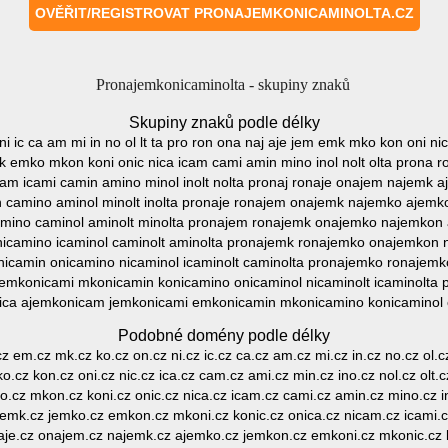
Pronajemkonicaminolta - skupiny znaků
Skupiny znaků podle délky
i ic ca am mi in no ol lt ta pro ron ona naj aje jem emk mko kon oni nic
k emko mkon koni onic nica icam cami amin mino inol nolt olta prona 
am icami camin amino minol inolt nolta pronaj ronaje onajem najemk
n camino aminol minolt inolta pronaje ronajem onajemk najemko ajem
amino caminol aminolt minolta pronajem ronajemk onajemko najemkon
icamino icaminol caminolt aminolta pronajemk ronajemko onajemkon 
camin onicamino nicaminol icaminolt caminolta pronajemko ronajem
emkonicami mkonicamin konicamino onicaminol nicaminolt icaminolta 
ca ajemkonicam jemkonicami emkonicamin mkonicamino konicaminol o
Podobné domény podle délky
.cz em.cz mk.cz ko.cz on.cz ni.cz ic.cz ca.cz am.cz mi.cz in.cz no.cz ol.cz
.cz kon.cz oni.cz nic.cz ica.cz cam.cz ami.cz min.cz ino.cz nol.cz olt.c
.cz mkon.cz koni.cz onic.cz nica.cz icam.cz cami.cz amin.cz mino.cz ino
jemk.cz jemko.cz emkon.cz mkoni.cz konic.cz onica.cz nicam.cz icami.
ronaje.cz onajem.cz najemk.cz ajemko.cz jemkon.cz emkoni.cz mkonic.cz 