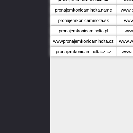
pronajemkonicaminolta.name
www.p
pronajemkonicaminolta.sk
www.
pronajemkonicaminolta.pl
www
wwwpronajemkonicaminolta.cz
www.ww
pronajemkonicaminoltacz.cz
www.p