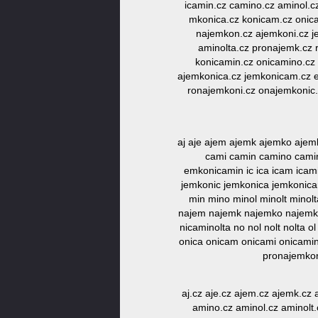
icamin.cz camino.cz aminol.c
mkonica.cz konicam.cz onica
najemkon.cz ajemkoni.cz j
aminolta.cz pronajemk.cz
konicamin.cz onicamino.cz 
ajemkonica.cz jemkonicam.cz e
ronajemkoni.cz onajemkonic
aj aje ajem ajemk ajemko aje
cami camin camino cami
emkonicamin ic ica icam icami 
jemkonic jemkonica jemkonicam
min mino minol minolt mino
najem najemk najemko najemkon
nicaminolta no nol nolt nolta
onica onicam onicami onicamin
pronajemkon
aj.cz aje.cz ajem.cz ajemk.c
amino.cz aminol.cz aminolt.