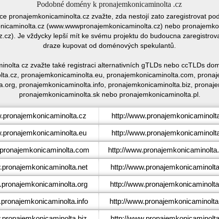
Podobné domény k pronajemkonicaminolta .cz
ace pronajemkonicaminolta.cz zvažte, zda nestojí zato zaregistrovat
icaminolta.cz (www.wwwpronajemkonicaminolta.cz) nebo pronajemkon
cz). Je vždycky lepší mít ke svému projektu do budoucna zaregistrova
draze kupovat od doménových spekulantů.
nolta cz zvažte také registraci alternativních gTLDs nebo ccTLDs d
ta.cz, pronajemkonicaminolta.eu, pronajemkonicaminolta.com, pronaj
.org, pronajemkonicaminolta.info, pronajemkonicaminolta.biz, prona
pronajemkonicaminolta.sk nebo pronajemkonicaminolta.pl.
pronajemkonicaminolta.cz
http://www.pronajemkonicaminolt
pronajemkonicaminolta.eu
http://www.pronajemkonicaminolt
pronajemkonicaminolta.com
http://www.pronajemkonicaminolt
pronajemkonicaminolta.net
http://www.pronajemkonicaminolta
pronajemkonicaminolta.org
http://www.pronajemkonicaminolta
pronajemkonicaminolta.info
http://www.pronajemkonicaminolta.
pronajemkonicaminolta.biz
http://www.pronajemkonicaminolta