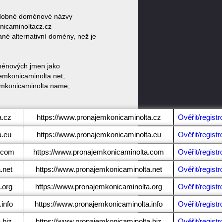
 podobné doménové názvy
icaminoltacz.cz
né alternativní domény, než je
oménových jmen jako
emkonicaminolta.net,
jemkonicaminolta.name,
a.cz
https://www.pronajemkonicaminolta.cz
Ověřit/registr
a.eu
https://www.pronajemkonicaminolta.eu
Ověřit/registr
a.com
https://www.pronajemkonicaminolta.com
Ověřit/registr
.net
https://www.pronajemkonicaminolta.net
Ověřit/registr
.org
https://www.pronajemkonicaminolta.org
Ověřit/registr
info
https://www.pronajemkonicaminolta.info
Ověřit/registr
.biz
https://www.pronajemkonicaminolta.biz
Ověřit/registr