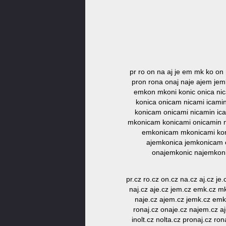
pr ro on na aj je em mk ko on n
pron rona onaj naje ajem jem
emkon mkoni konic onica nic
konica onicam nicami icami
konicam onicami nicamin ic
mkonicam konicami onicamin n
emkonicam mkonicami koni
ajemkonica jemkonicam 
onajemkonic najemkoni
pr.cz ro.cz on.cz na.cz aj.cz je
naj.cz aje.cz jem.cz emk.cz mko
naje.cz ajem.cz jemk.cz emko
ronaj.cz onaje.cz najem.cz a
inolt.cz nolta.cz pronaj.cz 