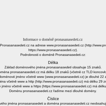
Informace o doméně pronasanasedeti.cz
 Pronasanasedeti.cz na adrese www.pronasanasedeti.cz (http://www.pr
https://www.pronasanasedeti.cz).
Podrobnosti o doméně Pronasanasedeti.cz:
Délka
Základ doménového jména
pronasanasedeti
obsahuje 15 znaků.
ména pronasanasedeti.cz má délku 18 znaků (včetně cz TLD koncovk
doménové jméno včetně www (www.pronasanasedeti.cz) je dlouhé 22 
na včetně www a http (http://www.pronasanasedeti.cz) má délku 29 z
jméno včetně www a https (https://www.pronasanasedeti.cz) má délku
Doménu pronasanasedeti.cz řadíme mezi dlouhé domény.
Číslice
ého jména pronasanasedeti a doména pronasanasedeti.cz neobsahuje 