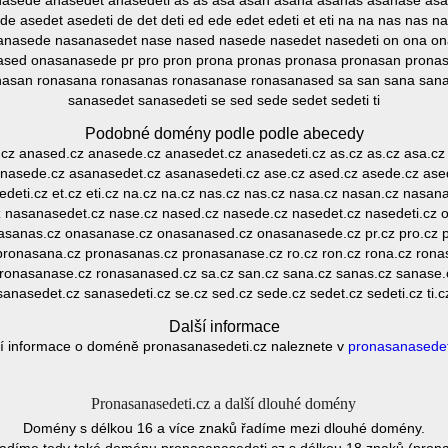
nasede anasedet anasedeti as as asa asan asana asanas asanase as
e asedet asedeti de det deti ed ede edet edeti et eti na na nas nas
nasede nasanasedet nase nased nasede nasedet nasedeti on ona o
sed onasanasede pr pro pron prona pronas pronasa pronasan prona
onasan ronasana ronasanas ronasanase ronasanased sa san sana sa
sanasedet sanasedeti se sed sede sedet sedeti ti
Podobné domény podle podle abecedy
.cz anased.cz anasede.cz anasedet.cz anasedeti.cz as.cz as.cz asa.cz
asede.cz asanasedet.cz asanasedeti.cz ase.cz ased.cz asede.cz asede
 edeti.cz et.cz eti.cz na.cz na.cz nas.cz nas.cz nasa.cz nasan.cz nas
nasanasedet.cz nase.cz nased.cz nasede.cz nasedet.cz nasedeti.cz o
sanas.cz onasanase.cz onasanased.cz onasanasede.cz pr.cz pro.cz p
ronasana.cz pronasanas.cz pronasanase.cz ro.cz ron.cz rona.cz rona
ronasanase.cz ronasanased.cz sa.cz san.cz sana.cz sanas.cz sanase
sanasedet.cz sanasedeti.cz se.cz sed.cz sede.cz sedet.cz sedeti.cz ti.c
Další informace
í informace o doméně pronasanasedeti.cz naleznete v
pronasanasedet
Pronasanasedeti.cz a další dlouhé domény
Domény s délkou 16 a více znaků řadíme mezi dlouhé domény.