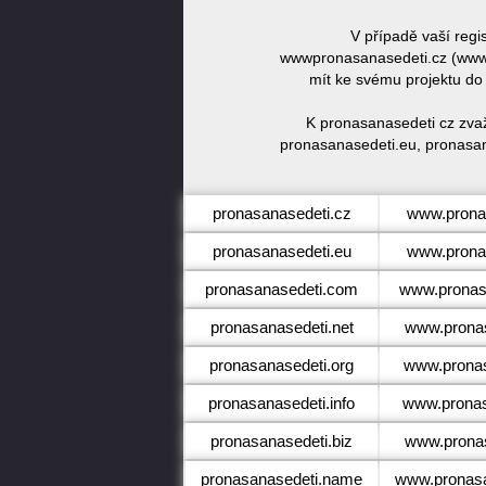
V případě vaší reg
wwwpronasanasedeti.cz (www.
mít ke svému projektu do
K pronasanasedeti cz zva
pronasanasedeti.eu, pronasan
pronasanasedeti.cz
www.prona
pronasanasedeti.eu
www.prona
pronasanasedeti.com
www.pronas
pronasanasedeti.net
www.pronas
pronasanasedeti.org
www.pronas
pronasanasedeti.info
www.pronas
pronasanasedeti.biz
www.pronas
pronasanasedeti.name
www.pronas