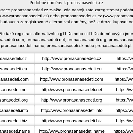
Podobné domény k pronasanasedeti .cz
istrace pronasanasedeti.cz zvažte, zda nestojí zato zaregistrovat pod
wwwpronasanasedeti.cz) nebo pronasanasedeticz.cz (www.pronasanase
 budoucna zaregistrované alternativní domény, než je draze kupovat 
žte také registraci alternativních gTLDs nebo ccTLDs doménových jmen
asedeti.com, pronasanasedeti.net, pronasanasedeti.org, pronasanasede
pronasanasedeti.name, pronasanasedeti.sk nebo pronasanasedeti.pl.
sanasedeti.cz
http://www.pronasanasedeti.cz
https://
sanasedeti.eu
http://www.pronasanasedeti.eu
https://
anasedeti.com
http://www.pronasanasedeti.com
https://
anasedeti.net
http://www.pronasanasedeti.net
https://
anasedeti.org
http://www.pronasanasedeti.org
https://
anasedeti.info
http://www.pronasanasedeti.info
https://
anasedeti.biz
http://www.pronasanasedeti.biz
https://
anasedeti.name
http://www.pronasanasedeti.name
https://w