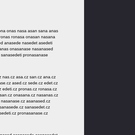
 rona onas nasa asan sana anas
pronas ronasa onasan nasana
d anasede nasedet asedeti
sanas onasanase nasanased
 sanasedeti pronasanase
cz nas.cz asa.cz san.cz ana.cz
ase.cz ased.cz sede.cz edet.cz
 edeti.cz pronas.cz ronasa.cz
asan.cz onasana.cz nasanas.cz
z nasanase.cz asanased.cz
asanasede.cz sanasedet.cz
sedeti.cz pronasanase.cz