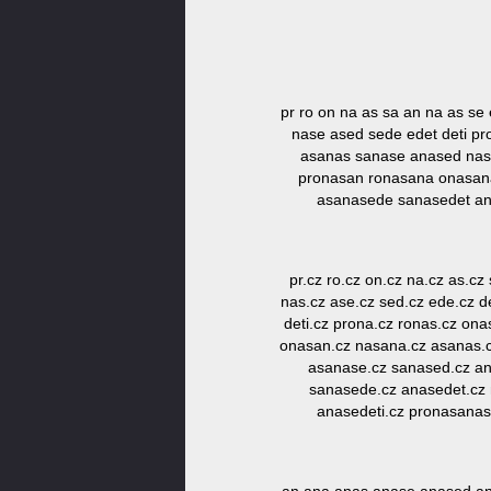
pr ro on na as sa an na as se
nase ased sede edet deti p
asanas sanase anased nas
pronasan ronasana onasan
asanasede sanasedet an
pr.cz ro.cz on.cz na.cz as.cz
nas.cz ase.cz sed.cz ede.cz d
deti.cz prona.cz ronas.cz on
onasan.cz nasana.cz asanas.c
asanase.cz sanased.cz an
sanasede.cz anasedet.cz 
anasedeti.cz pronasanas