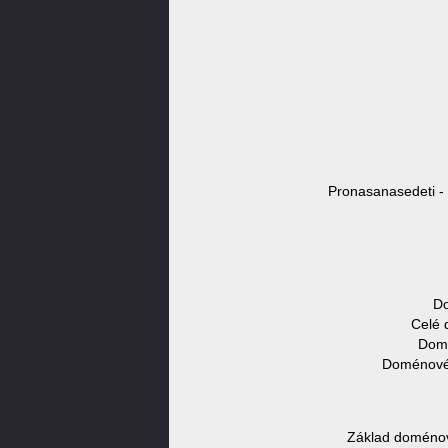
Pronasanasedeti -
Do
Celé 
Domé
Doménové 
Základ doménov