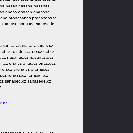
anased asanasede asanasedet
 nasa nasan nasana nasanas
nas onasa onasan onasana
sana pronasanas pronasanase
nas sanase sanased sanasede
 asan.cz asana.cz asanas.cz
t.cz asedeti.cz de.cz det.cz
ana.cz nasanas.cz nasanase.cz
n.cz ona.cz onas.cz onasa.cz
ron.cz prona.cz pronas.cz
s.cz ronasa.cz ronasan.cz
.cz sanased.cz sanasede.cz
z
i.cz
.