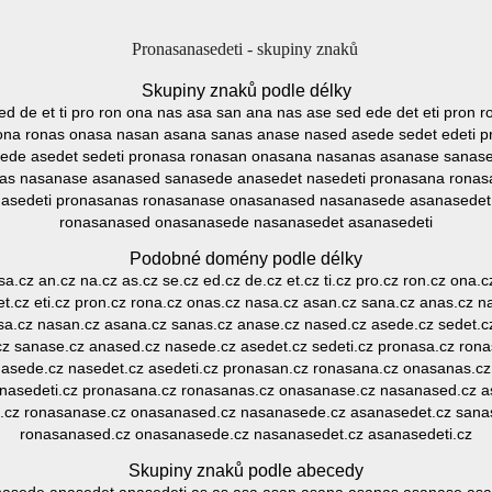
Pronasanasedeti - skupiny znaků
Skupiny znaků podle délky
 ed de et ti pro ron ona nas asa san ana nas ase sed ede det eti pron
rona ronas onasa nasan asana sanas anase nased asede sedet edeti 
ede asedet sedeti pronasa ronasan onasana nasanas asanase sanase
as nasanase asanased sanasede anasedet nasedeti pronasana rona
asedeti pronasanas ronasanase onasanased nasanasede asanasedet
ronasanased onasanasede nasanasedet asanasedeti
Podobné domény podle délky
 sa.cz an.cz na.cz as.cz se.cz ed.cz de.cz et.cz ti.cz pro.cz ron.cz ona.
et.cz eti.cz pron.cz rona.cz onas.cz nasa.cz asan.cz sana.cz anas.cz n
asa.cz nasan.cz asana.cz sanas.cz anase.cz nased.cz asede.cz sedet.cz
z sanase.cz anased.cz nasede.cz asedet.cz sedeti.cz pronasa.cz ron
asede.cz nasedet.cz asedeti.cz pronasan.cz ronasana.cz onasanas.c
nasedeti.cz pronasana.cz ronasanas.cz onasanase.cz nasanased.cz 
.cz ronasanase.cz onasanased.cz nasanasede.cz asanasedet.cz sana
ronasanased.cz onasanasede.cz nasanasedet.cz asanasedeti.cz
Skupiny znaků podle abecedy