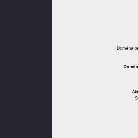
Doména pr
Doména
Ak
S