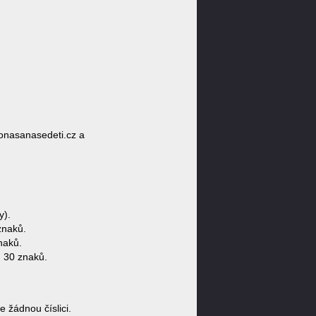
onasanasedeti.cz a
y).
znaků.
naků.
 30 znaků.
žádnou číslici.