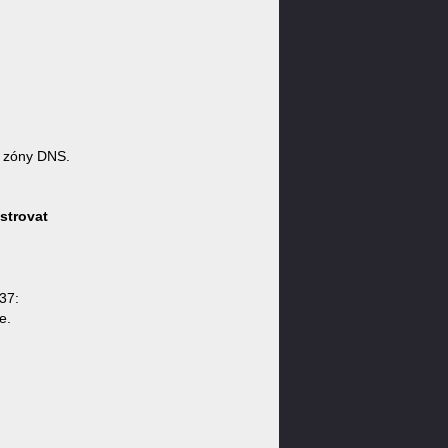
 zóny DNS.
strovat
37:
e.