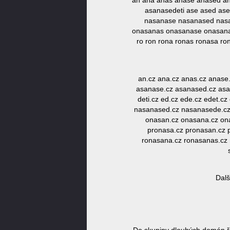
an ana anas anase anased a
asanasedeti ase ased ased
nasanase nasanased nasa
onasanas onasanase onasana
ro ron rona ronas ronasa r
an.cz ana.cz anas.cz anase
asanase.cz asanased.cz asan
deti.cz ed.cz ede.cz edet.cz
nasanased.cz nasanasede.cz 
onasan.cz onasana.cz ona
pronasa.cz pronasan.cz p
ronasana.cz ronasanas.cz 
Dalš