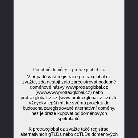
Podobné domény k protraxglobal .cz
V případě vaší registrace protraxglobal.cz
zvažte, zda nestojí zato zaregistrovat podobné
doménové názvy wwwprotraxglobal.cz
(www.wwwprotraxglobal.cz) nebo
protraxglobalcz.cz (www.protraxglobalcz.cz). Je
vždycky lepší mít ke svému projektu do
budoucna zaregistrované alternativní domény,
než je draze kupovat od doménových
spekulantů.
K protraxglobal cz zvažte také registraci
alternativních gTLDs nebo ccTLDs doménových