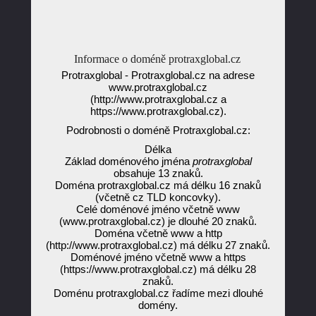
Informace o doméně protraxglobal.cz
Protraxglobal - Protraxglobal.cz na adrese
www.protraxglobal.cz
(http://www.protraxglobal.cz a
https://www.protraxglobal.cz).
Podrobnosti o doméně Protraxglobal.cz:
Délka
Základ doménového jména
protraxglobal
obsahuje 13 znaků.
Doména protraxglobal.cz má délku 16 znaků
(včetně cz TLD koncovky).
Celé doménové jméno včetně www
(www.protraxglobal.cz) je dlouhé 20 znaků.
Doména včetně www a http
(http://www.protraxglobal.cz) má délku 27 znaků.
Doménové jméno včetně www a https
(https://www.protraxglobal.cz) má délku 28
znaků.
Doménu protraxglobal.cz řadíme mezi dlouhé
domény.