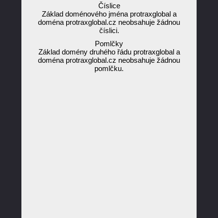
Číslice
Základ doménového jména protraxglobal a
doména protraxglobal.cz neobsahuje žádnou
číslici.
Pomlčky
Základ domény druhého řádu protraxglobal a
doména protraxglobal.cz neobsahuje žádnou
pomlčku.