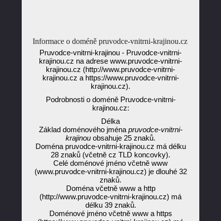
Informace o doméně pruvodce-vnitrni-krajinou.cz
Pruvodce-vnitrni-krajinou - Pruvodce-vnitrni-
krajinou.cz na adrese www.pruvodce-vnitrni-
krajinou.cz (http://www.pruvodce-vnitrni-
krajinou.cz a https://www.pruvodce-vnitrni-
krajinou.cz).
Podrobnosti o doméně Pruvodce-vnitrni-
krajinou.cz:
Délka
Základ doménového jména
pruvodce-vnitrni-
krajinou
obsahuje 25 znaků.
Doména pruvodce-vnitrni-krajinou.cz má délku
28 znaků (včetně cz TLD koncovky).
Celé doménové jméno včetně www
(www.pruvodce-vnitrni-krajinou.cz) je dlouhé 32
znaků.
Doména včetně www a http
(http://www.pruvodce-vnitrni-krajinou.cz) má
délku 39 znaků.
Doménové jméno včetně www a https