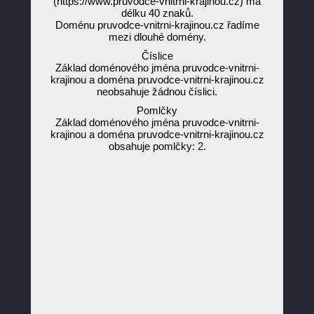
(https://www.pruvodce-vnitrni-krajinou.cz) má
délku 40 znaků.
Doménu pruvodce-vnitrni-krajinou.cz řadíme
mezi dlouhé domény.
Číslice
Základ doménového jména pruvodce-vnitrni-
krajinou a doména pruvodce-vnitrni-krajinou.cz
neobsahuje žádnou číslici.
Pomlčky
Základ doménového jména pruvodce-vnitrni-
krajinou a doména pruvodce-vnitrni-krajinou.cz
obsahuje pomlčky: 2.