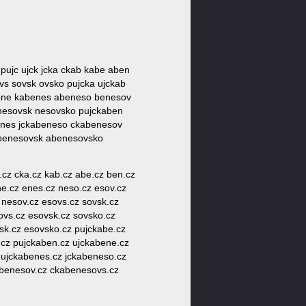
 pujc ujck jcka ckab kabe aben
vs sovsk ovsko pujcka ujckab
bene kabenes abeneso benesov
nesovsk nesovsko pujckaben
enes jckabeneso ckabenesov
benesovsk abenesovsko
ck.cz cka.cz kab.cz abe.cz ben.cz
ne.cz enes.cz neso.cz esov.cz
 nesov.cz esovs.cz sovsk.cz
ovs.cz esovsk.cz sovsko.cz
sk.cz esovsko.cz pujckabe.cz
cz pujckaben.cz ujckabene.cz
ujckabenes.cz jckabeneso.cz
abenesov.cz ckabenesovs.cz