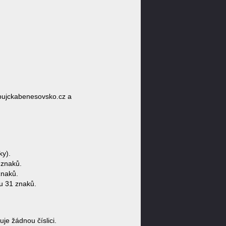
pujckabenesovsko.cz a
y).
 znaků.
znaků.
u 31 znaků.
 žádnou číslici.