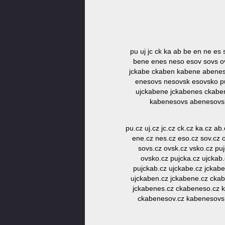
pu uj jc ck ka ab be en ne es
bene enes neso esov sovs ov
jckabe ckaben kabene abenes
enesovs nesovsk esovsko p
ujckabene jckabenes ckabe
kabenesovs abenesovs
pu.cz uj.cz jc.cz ck.cz ka.cz ab
ene.cz nes.cz eso.cz sov.cz 
sovs.cz ovsk.cz vsko.cz pu
ovsko.cz pujcka.cz ujckab
pujckab.cz ujckabe.cz jckab
ujckaben.cz jckabene.cz cka
jckabenes.cz ckabeneso.cz 
ckabenesov.cz kabenesovs.