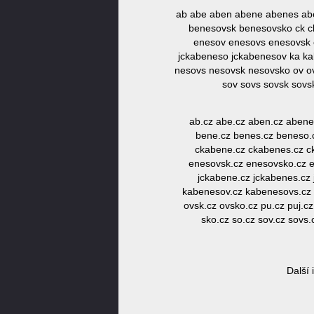
ab abe aben abene abenes ab
benesovsk benesovsko ck c
enesov enesovs enesovsk e
jckabeneso jckabenesov ka k
nesovs nesovsk nesovsko ov ov
sov sovs sovsk sovs
ab.cz abe.cz aben.cz aben
bene.cz benes.cz beneso.
ckabene.cz ckabenes.cz c
enesovsk.cz enesovsko.cz es.
jckabene.cz jckabenes.cz
kabenesov.cz kabenesovs.cz k
ovsk.cz ovsko.cz pu.cz puj.c
sko.cz so.cz sov.cz sovs.
Další