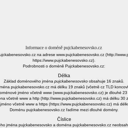
Informace o doméně pujckabenesovsko.cz
ujckabenesovsko.cz na adrese www.pujckabenesovsko.cz (http://www.
https://www.pujckabenesovsko.cz).
Podrobnosti o doméně Pujckabenesovsko.cz:
Délka
Základ doménového jména
pujckabenesovsko
obsahuje 16 znaků.
ména pujckabenesovsko.cz má délku 19 znaků (včetně cz TLD koncovk
oménové jméno včetně www (www.pujckabenesovsko.cz) je dlouhé 23
a včetně www a http (http://www.pujckabenesovsko.cz) má délku 30 
méno včetně www a https (https://www.pujckabenesovsko.cz) má délk
Doménu pujckabenesovsko.cz řadíme mezi dlouhé domény.
Číslice
o jména pujckabenesovsko a doména pujckabenesovsko.cz neobsahuje