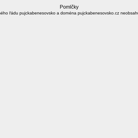
Pomlčky
ého řádu pujckabenesovsko a doména pujckabenesovsko.cz neobsah