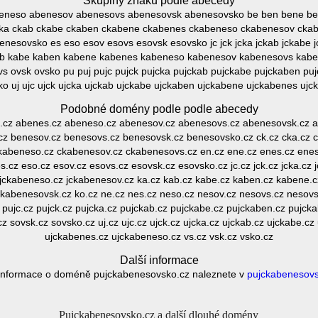
Skupiny znaků podle abecedy
eneso abenesov abenesovs abenesovsk abenesovsko be ben bene b
ka ckab ckabe ckaben ckabene ckabenes ckabeneso ckabenesov cka
nesovsko es eso esov esovs esovsk esovsko jc jck jcka jckab jckabe 
ab kabe kaben kabene kabenes kabeneso kabenesov kabenesovs kabe
s ovsk ovsko pu puj pujc pujck pujcka pujckab pujckabe pujckaben pu
ko uj ujc ujck ujcka ujckab ujckabe ujckaben ujckabene ujckabenes ujc
Podobné domény podle podle abecedy
e.cz abenes.cz abeneso.cz abenesov.cz abenesovs.cz abenesovsk.cz a
cz benesov.cz benesovs.cz benesovsk.cz benesovsko.cz ck.cz cka.cz c
kabeneso.cz ckabenesov.cz ckabenesovs.cz en.cz ene.cz enes.cz enes
cz eso.cz esov.cz esovs.cz esovsk.cz esovsko.cz jc.cz jck.cz jcka.cz 
 jckabeneso.cz jckabenesov.cz ka.cz kab.cz kabe.cz kaben.cz kabene.
abenesovsk.cz ko.cz ne.cz nes.cz neso.cz nesov.cz nesovs.cz nesovs
z pujc.cz pujck.cz pujcka.cz pujckab.cz pujckabe.cz pujckaben.cz pujck
cz sovsk.cz sovsko.cz uj.cz ujc.cz ujck.cz ujcka.cz ujckab.cz ujckabe.c
ujckabenes.cz ujckabeneso.cz vs.cz vsk.cz vsko.cz
Další informace
 informace o doméně pujckabenesovsko.cz naleznete v
pujckabenesovs
Pujckabenesovsko.cz a další dlouhé domény