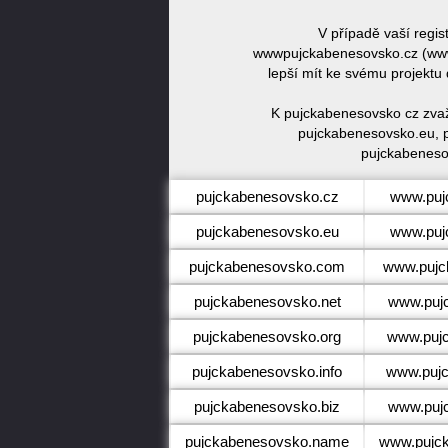
V případě vaší regi
wwwpujckabenesovsko.cz (www
lepší mít ke svému projektu
K pujckabenesovsko cz zvaž
pujckabenesovsko.eu, 
pujckabeneso
pujckabenesovsko.cz
www.puj
pujckabenesovsko.eu
www.puj
pujckabenesovsko.com
www.pujc
pujckabenesovsko.net
www.puj
pujckabenesovsko.org
www.puj
pujckabenesovsko.info
www.pujc
pujckabenesovsko.biz
www.puj
pujckabenesovsko.name
www.pujc