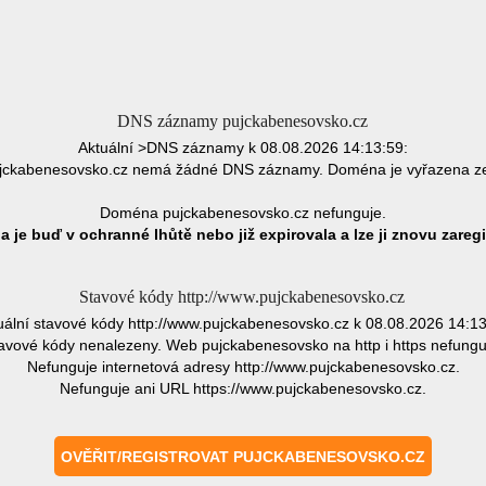
DNS záznamy pujckabenesovsko.cz
Aktuální >DNS záznamy k 08.08.2026 14:13:59:
ckabenesovsko.cz nemá žádné DNS záznamy. Doména je vyřazena z
Doména pujckabenesovsko.cz nefunguje.
 je buď v ochranné lhůtě nebo již expirovala a lze ji znovu zaregi
Stavové kódy http://www.pujckabenesovsko.cz
uální stavové kódy http://www.pujckabenesovsko.cz k 08.08.2026 14:13
avové kódy nenalezeny. Web pujckabenesovsko na http i https nefungu
Nefunguje internetová adresy http://www.pujckabenesovsko.cz.
Nefunguje ani URL https://www.pujckabenesovsko.cz.