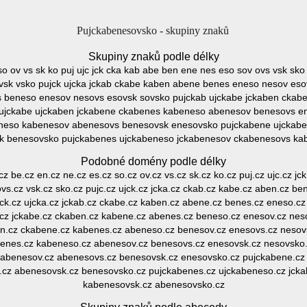
Pujckabenesovsko - skupiny znaků
Skupiny znaků podle délky
 so ov vs sk ko puj ujc jck cka kab abe ben ene nes eso sov ovs vsk sko
sk vsko pujck ujcka jckab ckabe kaben abene benes eneso nesov eso
 beneso enesov nesovs esovsk sovsko pujckab ujckabe jckaben cka
ujckabe ujckaben jckabene ckabenes kabeneso abenesov benesovs e
neso kabenesov abenesovs benesovsk enesovsko pujckabene ujckab
k benesovsko pujckabenes ujckabeneso jckabenesov ckabenesovs ka
Podobné domény podle délky
.cz be.cz en.cz ne.cz es.cz so.cz ov.cz vs.cz sk.cz ko.cz puj.cz ujc.cz j
ovs.cz vsk.cz sko.cz pujc.cz ujck.cz jcka.cz ckab.cz kabe.cz aben.cz be
jck.cz ujcka.cz jckab.cz ckabe.cz kaben.cz abene.cz benes.cz eneso.cz
.cz jckabe.cz ckaben.cz kabene.cz abenes.cz beneso.cz enesov.cz nes
en.cz ckabene.cz kabenes.cz abeneso.cz benesov.cz enesovs.cz nesov
benes.cz kabeneso.cz abenesov.cz benesovs.cz enesovsk.cz nesovsko.
kabenesov.cz abenesovs.cz benesovsk.cz enesovsko.cz pujckabene.cz 
cz abenesovsk.cz benesovsko.cz pujckabenes.cz ujckabeneso.cz jck
kabenesovsk.cz abenesovsko.cz