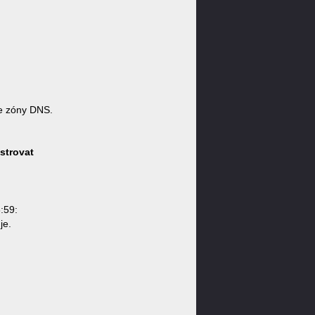
e zóny DNS.
strovat
:59:
je.