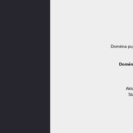
Doména puj
Doména
Akt
St