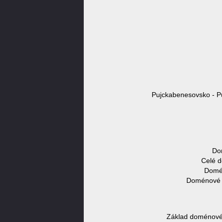
Pujckabenesovsko - P
Do
Celé d
Domén
Doménové j
Základ doménovéh