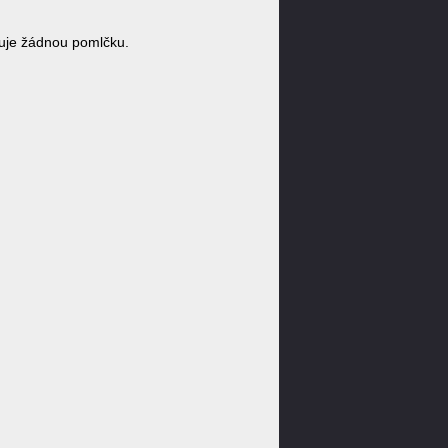
uje žádnou pomlčku.