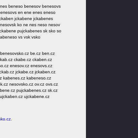
enes beneso benesov benesovs
benesovs en ene enes eneso
jckaben jckabene jckabenes
nesovsk ko ne nes neso nesov
jckabene pujckabenes sk sko so
kabeneso vs vsk vsko
benesovsko.cz be.cz ben.cz
kab.cz ckabe.cz ckaben.cz
o.cz enesov.cz enesovs.cz
jckab.cz jckabe.cz jckaben.cz
cz kabenes.cz kabeneso.cz
k.cz nesovsko.cz ov.cz ovs.cz
abene.cz pujckabenes.cz sk.cz
z ujckaben.cz ujckabene.cz
ko.cz
.