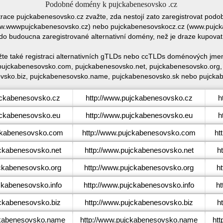
Podobné domény k pujckabenesovsko .cz
strace pujckabenesovsko.cz zvažte, zda nestojí zato zaregistrovat po
.wwwpujckabenesovsko.cz) nebo pujckabenesovskocz.cz (www.pujcka
 do budoucna zaregistrované alternativní domény, než je draze kupov
te také registraci alternativních gTLDs nebo ccTLDs doménových jme
pujckabenesovsko.com, pujckabenesovsko.net, pujckabenesovsko.org, 
vsko.biz, pujckabenesovsko.name, pujckabenesovsko.sk nebo pujckab
ckabenesovsko.cz
http://www.pujckabenesovsko.cz
h
ckabenesovsko.eu
http://www.pujckabenesovsko.eu
h
kabenesovsko.com
http://www.pujckabenesovsko.com
ht
ckabenesovsko.net
http://www.pujckabenesovsko.net
h
ckabenesovsko.org
http://www.pujckabenesovsko.org
h
kabenesovsko.info
http://www.pujckabenesovsko.info
ht
ckabenesovsko.biz
http://www.pujckabenesovsko.biz
h
kabenesovsko.name
http://www.pujckabenesovsko.name
ht