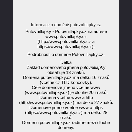
Informace o doméně putovnitlapky.cz
Putovnitlapky - Putovnitlapky.cz na adrese
www.putovnitlapky.cz
(http://www.putovnitlapky.cz a
https://www.putovnitlapky.cz).
Podrobnosti o doméně Putovnitlapky.cz:
Délka
Základ doménového jména
putovnitlapky
obsahuje 13 znaků.
Doména putovnitlapky.cz má délku 16 znaků
(včetně cz TLD koncovky).
Celé doménové jméno včetně www
(www.putovnitlapky.cz) je dlouhé 20 znaků.
Doména včetně www a http
(http://www.putovnitlapky.cz) má délku 27 znaků.
Doménové jméno včetně www a https
(https://www.putovnitlapky.cz) má délku 28
znaků.
Doménu putovnitlapky.cz řadíme mezi dlouhé
domény.