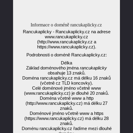
Informace o doméně rancukaplicky.cz
Rancukaplicky - Rancukaplicky.cz na adrese
www.rancukaplicky.cz
(http://www.rancukaplicky.cz a
https://www.rancukaplicky.cz).
Podrobnosti o doméně Rancukaplicky.cz:
Délka
Základ doménového jména
rancukaplicky
obsahuje 13 znaků.
Doména rancukaplicky.cz má délku 16 znaků
(včetně cz TLD koncovky).
Celé doménové jméno včetně www
(www.rancukaplicky.cz) je dlouhé 20 znaků.
Doména včetně www a http
(http://www.rancukaplicky.cz) má délku 27
znaků.
Doménové jméno včetně www a https
(https://www.rancukaplicky.cz) má délku 28
znaků.
Doménu rancukaplicky.cz řadíme mezi dlouhé