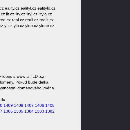
cz eality.cz ealityl.cz ealitylo.cz
 lit.cz lity.cz lityl.cz litylo.cz
ea.cz real.cz reali.cz realit.cz
.cz yl.cz ylo.cz ylop.cz ylope.cz
y-lopes s www a TLD .cz -
ty domény. Pokud bude délka
 vlastnostmi doménového jména
ádu:
0
1409
1408
1407
1406
1405
7
1386
1385
1384
1383
1382