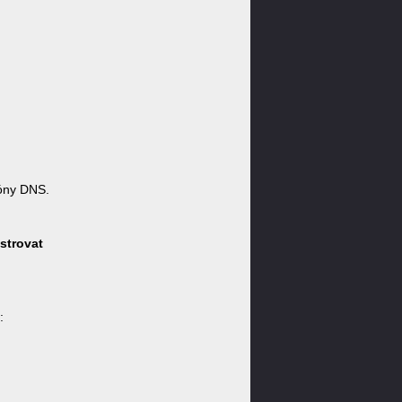
óny DNS.
strovat
: