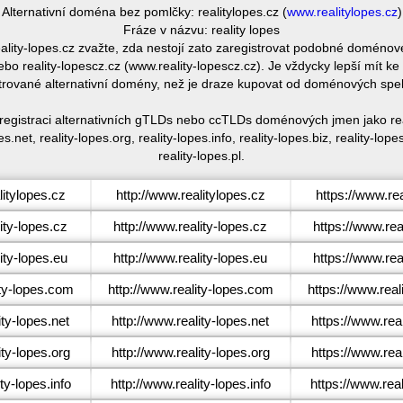
Alternativní doména bez pomlčky: realitylopes.cz (
www.realitylopes.cz
)
Fráze v názvu: reality lopes
eality-lopes.cz zvažte, zda nestojí zato zaregistrovat podobné doméno
bo reality-lopescz.cz (www.reality-lopescz.cz). Je vždycky lepší mít 
trované alternativní domény, než je draze kupovat od doménových spe
 registraci alternativních gTLDs nebo ccTLDs doménových jmen jako real
es.net, reality-lopes.org, reality-lopes.info, reality-lopes.biz, reality-lo
reality-lopes.pl.
itylopes.cz
http://www.realitylopes.cz
https://www.rea
ity-lopes.cz
http://www.reality-lopes.cz
https://www.rea
ity-lopes.eu
http://www.reality-lopes.eu
https://www.rea
ty-lopes.com
http://www.reality-lopes.com
https://www.real
ty-lopes.net
http://www.reality-lopes.net
https://www.real
ty-lopes.org
http://www.reality-lopes.org
https://www.real
ty-lopes.info
http://www.reality-lopes.info
https://www.real