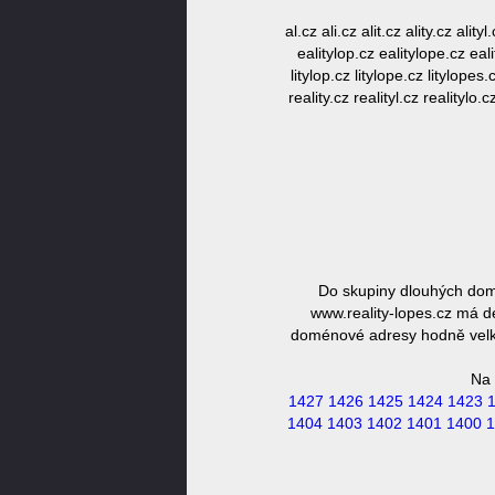
al.cz ali.cz alit.cz ality.cz alit
ealitylop.cz ealitylope.cz eality
litylop.cz litylope.cz litylope
reality.cz realityl.cz realitylo
Do skupiny dlouhých domé
www.reality-lopes.cz má dé
doménové adresy hodně velká,
Na 
1427
1426
1425
1424
1423
1404
1403
1402
1401
1400
1