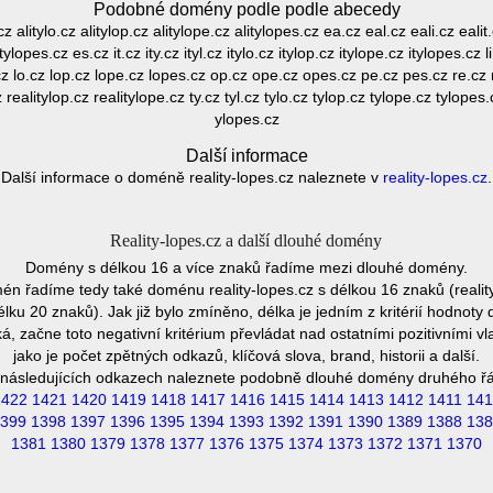
Podobné domény podle podle abecedy
yl.cz alitylo.cz alitylop.cz alitylope.cz alitylopes.cz ea.cz eal.cz eali.cz ealit.
lopes.cz es.cz it.cz ity.cz ityl.cz itylo.cz itylop.cz itylope.cz itylopes.cz li.cz
s.cz lo.cz lop.cz lope.cz lopes.cz op.cz ope.cz opes.cz pe.cz pes.cz re.cz r
.cz realitylop.cz realitylope.cz ty.cz tyl.cz tylo.cz tylop.cz tylope.cz tylopes
ylopes.cz
Další informace
Další informace o doméně reality-lopes.cz naleznete v
reality-lopes.cz
.
Reality-lopes.cz a další dlouhé domény
Domény s délkou 16 a více znaků řadíme mezi dlouhé domény.
n řadíme tedy také doménu reality-lopes.cz s délkou 16 znaků (realit
lku 20 znaků). Jak již bylo zmíněno, délka je jedním z kritérií hodno
 začne toto negativní kritérium převládat nad ostatními pozitivními
jako je počet zpětných odkazů, klíčová slova, brand, historii a další.
následujících odkazech naleznete podobně dlouhé domény druhého ř
1422
1421
1420
1419
1418
1417
1416
1415
1414
1413
1412
1411
141
399
1398
1397
1396
1395
1394
1393
1392
1391
1390
1389
1388
138
1381
1380
1379
1378
1377
1376
1375
1374
1373
1372
1371
1370