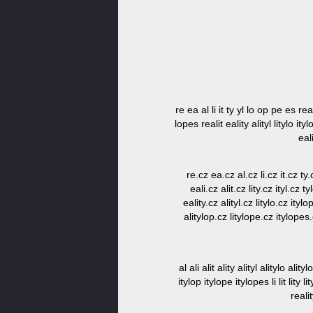
re ea al li it ty yl lo op pe es rea 
lopes realit eality alityl litylo it
eal
re.cz ea.cz al.cz li.cz it.cz t
eali.cz alit.cz lity.cz ityl.cz
eality.cz alityl.cz litylo.cz ity
alitylop.cz litylope.cz itylopes
al ali alit ality alityl alitylo ali
itylop itylope itylopes li lit lity
reali