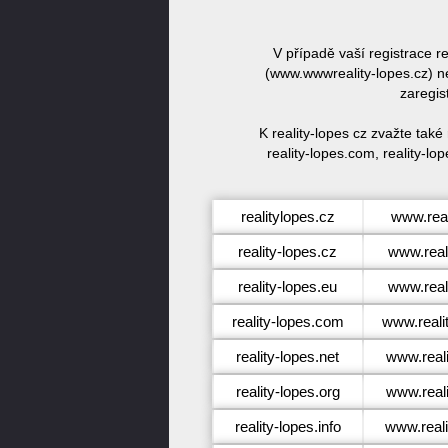
V případě vaší registrace r
(www.wwwreality-lopes.cz) ne
zaregis
K reality-lopes cz zvažte také
reality-lopes.com, reality-lop
realitylopes.cz
www.real
reality-lopes.cz
www.real
reality-lopes.eu
www.real
reality-lopes.com
www.reali
reality-lopes.net
www.reali
reality-lopes.org
www.reali
reality-lopes.info
www.reali