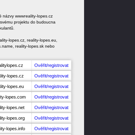
vé názvy wwwreality-lopes.cz
ke svému projektu do budoucna
kulantů.
ity-lopes.cz, reality-lopes.eu,
pes.name, reality-lopes.sk nebo
litylopes.cz
Ověřit/registrovat
lity-lopes.cz
Ověřit/registrovat
lity-lopes.eu
Ověřit/registrovat
ity-lopes.com
Ověřit/registrovat
ity-lopes.net
Ověřit/registrovat
ity-lopes.org
Ověřit/registrovat
ity-lopes.info
Ověřit/registrovat