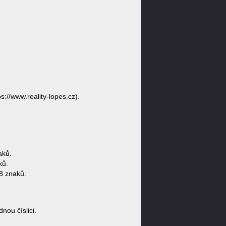
s://www.reality-lopes.cz).
.
aků.
ků.
8 znaků.
ou číslici.