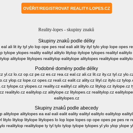
Reality-lopes - skupiny znaků
Skupiny znaků podle délky
eal ali lit ity tyl ylo lop ope pes real eali alit lity ityl tylo ylop lope opes rea
ylop tylope ylopes reality ealityl alitylo litylop itylope tylopes realityl ealitylo
itylop alitylope litylopes realitylop ealitylope alitylopes realitylope ealityl
Podobné domény podle délky
y.cz yl.cz lo.cz op.cz pe.cz es.cz rea.cz eal.cz ali.cz lit.cz ity.cz tyl.cz ylo
 tylo.cz ylop.cz lope.cz opes.cz reali.cz ealit.cz ality.cz lityl.cz itylo.cz tylo
lop.cz tylope.cz ylopes.cz reality.cz ealityl.cz alitylo.cz litylop.cz itylope.cz 
.cz realitylo.cz ealitylop.cz alitylope.cz litylopes.cz realitylop.cz ealitylop
ealitylopes.cz
Skupiny znaků podle abecedy
tylop alitylope alitylopes ea eal eali ealit eality ealityl ealitylo ealitylop eality
 lityl litylo litylop litylope litylopes lo lop lope lopes op ope opes pe pes re re
tylo realitylop realitylope ty tyl tylo tylop tylope tylopes yl ylo ylop ylope 