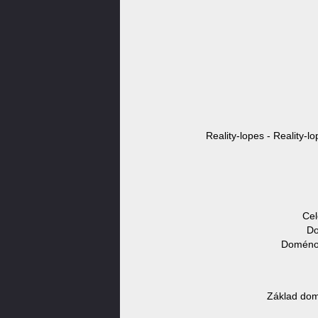
Reality-lopes - Reality-l
Cel
Do
Doménov
Základ dom