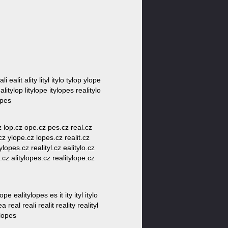
li ealit ality lityl itylo tylop ylope
 alitylop litylope itylopes realitylo
opes
.cz lop.cz ope.cz pes.cz real.cz
p.cz ylope.cz lopes.cz realit.cz
tylopes.cz realityl.cz ealitylo.cz
e.cz alitylopes.cz realitylope.cz
lope ealitylopes es it ity ityl itylo
a real reali realit reality realityl
ylopes