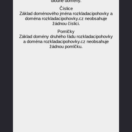
dlouhé domény.
Číslice
Základ doménového jména rozkladacipohovky a
doména rozkladacipohovky.cz neobsahuje
žádnou číslici.
Pomlčky
Základ domény druhého řádu rozkladacipohovky
a doména rozkladacipohovky.cz neobsahuje
žádnou pomlčku.