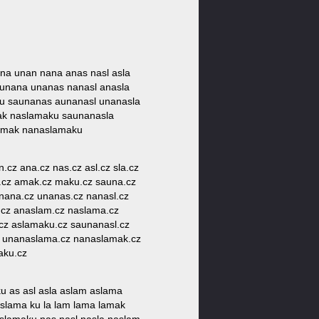
una unan nana anas nasl asla
unana unanas nanasl anasla
u saunanas aunanasl unanasla
ak naslamaku saunanasla
amak nanaslamaku
.cz ana.cz nas.cz asl.cz sla.cz
a.cz amak.cz maku.cz sauna.cz
nana.cz unanas.cz nanasl.cz
.cz anaslam.cz naslama.cz
cz aslamaku.cz saunanasl.cz
z unanaslama.cz nanaslamak.cz
aku.cz
 as asl asla aslam aslama
lama ku la lam lama lamak