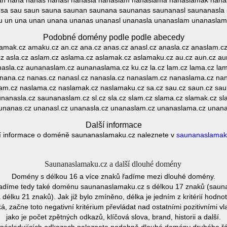
n nana nanas nanasl nanasla nanaslam nanaslama nanaslamak nanas
sa sau saun sauna saunan saunana saunanas saunanasl saunanasla s
u un una unan unana unanas unanasl unanasla unanaslam unanasla
Podobné domény podle podle abecedy
 amak.cz amaku.cz an.cz ana.cz anas.cz anasl.cz anasla.cz anaslam.c
cz asla.cz aslam.cz aslama.cz aslamak.cz aslamaku.cz au.cz aun.cz a
asla.cz aunanaslam.cz aunanaslama.cz ku.cz la.cz lam.cz lama.cz la
 nana.cz nanas.cz nanasl.cz nanasla.cz nanaslam.cz nanaslama.cz n
slam.cz naslama.cz naslamak.cz naslamaku.cz sa.cz sau.cz saun.cz sa
nanasla.cz saunanaslam.cz sl.cz sla.cz slam.cz slama.cz slamak.cz sl
unanas.cz unanasl.cz unanasla.cz unanaslam.cz unanaslama.cz unan
Další informace
í informace o doméně saunanaslamaku.cz naleznete v
saunanaslamak
Saunanaslamaku.cz a další dlouhé domény
Domény s délkou 16 a více znaků řadíme mezi dlouhé domény.
adíme tedy také doménu saunanaslamaku.cz s délkou 17 znaků (saun
lku 21 znaků). Jak již bylo zmíněno, délka je jedním z kritérií hodn
 začne toto negativní kritérium převládat nad ostatními pozitivními
jako je počet zpětných odkazů, klíčová slova, brand, historii a další.