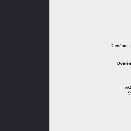
Doména sa
Doména
Ak
S