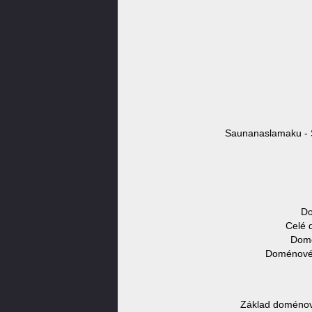
Saunanaslamaku - 
Do
Celé 
Domé
Doménové 
Základ doménov