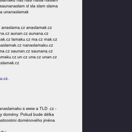
lamaku nas nasl nasla naslam
aunanaslam sl sla slam slama
ma unanaslamak
z anaslama.cz anaslamak.cz
una.cz aunan.cz aunana.cz
mak.cz lamaku.cz ma.cz mak.cz
anaslamak.cz nanaslamaku.cz
una.cz saunan.cz saunana.cz
amaku.cz un.cz una.cz unan.cz
aslamak.cz
u.cz
.
anaslamaku s www a TLD .cz -
oty domény. Pokud bude délka
 vlastnostmi doménového jména