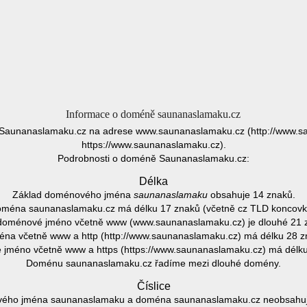
Informace o doméně saunanaslamaku.cz
Saunanaslamaku.cz na adrese www.saunanaslamaku.cz (http://www.s
https://www.saunanaslamaku.cz).
Podrobnosti o doméně Saunanaslamaku.cz:
Délka
Základ doménového jména
saunanaslamaku
obsahuje 14 znaků.
ména saunanaslamaku.cz má délku 17 znaků (včetně cz TLD koncovk
doménové jméno včetně www (www.saunanaslamaku.cz) je dlouhé 21 
na včetně www a http (http://www.saunanaslamaku.cz) má délku 28 z
jméno včetně www a https (https://www.saunanaslamaku.cz) má délku
Doménu saunanaslamaku.cz řadíme mezi dlouhé domény.
Číslice
ého jména saunanaslamaku a doména saunanaslamaku.cz neobsahuje 