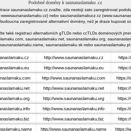
Podobné domény k saunanaslamaku .cz
istrace saunanaslamaku.cz zvažte, zda nestojí zato zaregistrovat pod
wwwsaunanaslamaku.cz) nebo saunanaslamakucz.cz (www.saunanaslam
 budoucna zaregistrované alternativní domény, než je draze kupovat 
te také registraci alternativních gTLDs nebo ccTLDs doménových jme
lamaku.com, saunanaslamaku.net, saunanaslamaku.org, saunanaslama
saunanaslamaku.name, saunanaslamaku.sk nebo saunanaslamaku.pl
anaslamaku.cz
http://www.saunanaslamaku.cz
https
anaslamaku.eu
http://www.saunanaslamaku.eu
https
naslamaku.com
http://www.saunanaslamaku.com
https:
naslamaku.net
http://www.saunanaslamaku.net
https:
naslamaku.org
http://www.saunanaslamaku.org
https:
naslamaku.info
http://www.saunanaslamaku.info
https:
naslamaku.biz
http://www.saunanaslamaku.biz
https:
naslamaku.name
http://www.saunanaslamaku.name
https:/