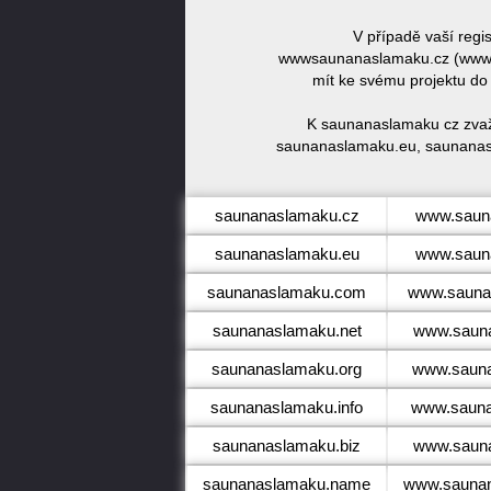
V případě vaší reg
wwwsaunanaslamaku.cz (www.
mít ke svému projektu do
K saunanaslamaku cz zvaž
saunanaslamaku.eu, saunanas
saunanaslamaku.cz
www.saun
saunanaslamaku.eu
www.saun
saunanaslamaku.com
www.sauna
saunanaslamaku.net
www.sauna
saunanaslamaku.org
www.sauna
saunanaslamaku.info
www.sauna
saunanaslamaku.biz
www.sauna
saunanaslamaku.name
www.sauna