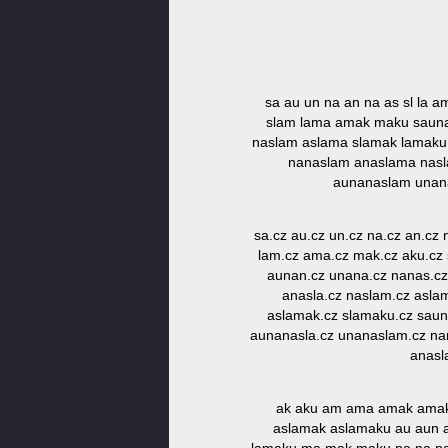
sa au un na an na as sl la 
slam lama amak maku sauna
naslam aslama slamak lamaku
nanaslam anaslama nasl
aunanaslam unan
sa.cz au.cz un.cz na.cz an.cz 
lam.cz ama.cz mak.cz aku.cz 
aunan.cz unana.cz nanas.cz
anasla.cz naslam.cz asla
aslamak.cz slamaku.cz saun
aunanasla.cz unanaslam.cz na
anasl
ak aku am ama amak amaku
aslamak aslamaku au aun 