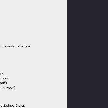
aunanaslamaku.cz a
y).
znaků.
naků.
 29 znaků.
žádnou číslici.