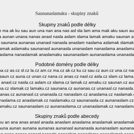
Saunanaslamaku - skupiny znaků
Skupiny znaků podle délky
am ma ak ku sau aun una nan ana nas asl sla lam ama mak aku saun a
 aunan unana nanas anasl nasla aslam slama lamak amaku saunan a
 saunana aunanas unanasl nanasla anaslam naslama aslamak slamak
amak aslamaku saunanasl aunanasla unanaslam nanaslama anaslam
aslama nanaslamak anaslamaku saunanaslam aunanaslama unanasl
Podobné domény podle délky
na.cz as.cz sl.cz la.cz am.cz ma.cz ak.cz ku.cz sau.cz aun.cz una.cz nan
saun.cz auna.cz unan.cz nana.cz anas.cz nasl.cz asla.cz slam.cz lam
 anasl.cz nasla.cz aslam.cz slama.cz lamak.cz amaku.cz saunan.cz au
ma.cz slamak.cz lamaku.cz saunana.cz aunanas.cz unanasl.cz nanasla
anas.cz aunanasl.cz unanasla.cz nanaslam.cz anaslama.cz naslamak.
naslama.cz anaslamak.cz naslamaku.cz saunanasla.cz aunanaslam.c
amaku.cz saunanaslam.cz aunanaslama.cz unanaslamak.cz nanaslam
Skupiny znaků podle abecedy
 an ana anas anasl anasla anaslam anaslama anaslamak anaslamaku
auna aunan aunana aunanas aunanasl aunanasla aunanaslam aunanas