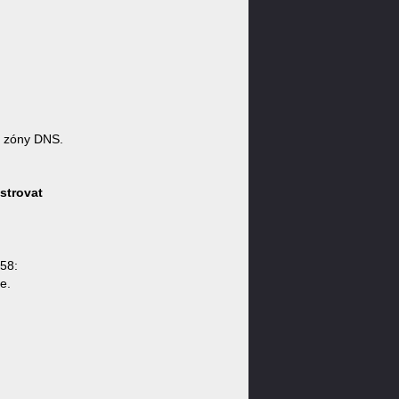
 zóny DNS.
strovat
58:
e.