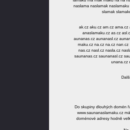
lamaku ma mak maku na na na
naslama naslamak naslamaku 
slamak slamak
ak.cz aku.cz am.cz ama.cz
anaslamaku.cz as.cz asl.
aunanas.cz aunanasl.cz aunan
maku.cz na.cz na.cz nan.cz
nas.cz nasl.cz nasla.cz na
saunanas.cz saunanasl.cz sau
unana.cz 
Dalš
Do skupiny dlouhých domén ř
www.saunanaslamaku.cz má dé
doménové adresy hodně velká,