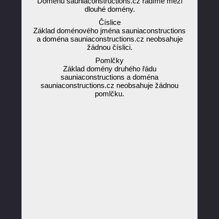
Doménu sauniaconstructions.cz řadíme mezi
dlouhé domény.
Číslice
Základ doménového jména sauniaconstructions
a doména sauniaconstructions.cz neobsahuje
žádnou číslici.
Pomlčky
Základ domény druhého řádu
sauniaconstructions a doména
sauniaconstructions.cz neobsahuje žádnou
pomlčku.