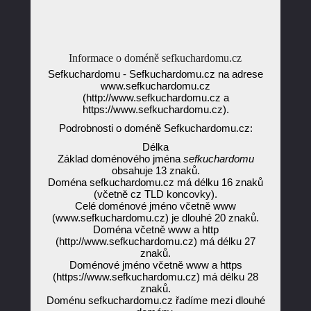
Informace o doméně sefkuchardomu.cz
Sefkuchardomu - Sefkuchardomu.cz na adrese
www.sefkuchardomu.cz
(http://www.sefkuchardomu.cz a
https://www.sefkuchardomu.cz).
Podrobnosti o doméně Sefkuchardomu.cz:
Délka
Základ doménového jména
sefkuchardomu
obsahuje 13 znaků.
Doména sefkuchardomu.cz má délku 16 znaků
(včetně cz TLD koncovky).
Celé doménové jméno včetně www
(www.sefkuchardomu.cz) je dlouhé 20 znaků.
Doména včetně www a http
(http://www.sefkuchardomu.cz) má délku 27
znaků.
Doménové jméno včetně www a https
(https://www.sefkuchardomu.cz) má délku 28
znaků.
Doménu sefkuchardomu.cz řadíme mezi dlouhé