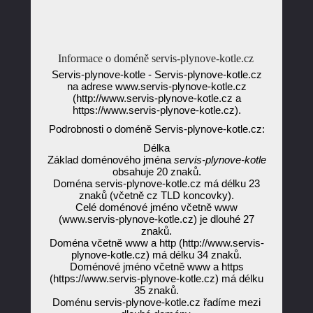
Informace o doméně servis-plynove-kotle.cz
Servis-plynove-kotle - Servis-plynove-kotle.cz
na adrese www.servis-plynove-kotle.cz
(http://www.servis-plynove-kotle.cz a
https://www.servis-plynove-kotle.cz).
Podrobnosti o doméně Servis-plynove-kotle.cz:
Délka
Základ doménového jména
servis-plynove-kotle
obsahuje 20 znaků.
Doména servis-plynove-kotle.cz má délku 23
znaků (včetně cz TLD koncovky).
Celé doménové jméno včetně www
(www.servis-plynove-kotle.cz) je dlouhé 27
znaků.
Doména včetně www a http (http://www.servis-
plynove-kotle.cz) má délku 34 znaků.
Doménové jméno včetně www a https
(https://www.servis-plynove-kotle.cz) má délku
35 znaků.
Doménu servis-plynove-kotle.cz řadíme mezi