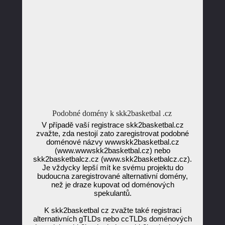
Podobné domény k skk2basketbal .cz
V případě vaší registrace skk2basketbal.cz
zvažte, zda nestojí zato zaregistrovat podobné
doménové názvy wwwskk2basketbal.cz
(www.wwwskk2basketbal.cz) nebo
skk2basketbalcz.cz (www.skk2basketbalcz.cz).
Je vždycky lepší mít ke svému projektu do
budoucna zaregistrované alternativní domény,
než je draze kupovat od doménových
spekulantů.
K skk2basketbal cz zvažte také registraci
alternativních gTLDs nebo ccTLDs doménových