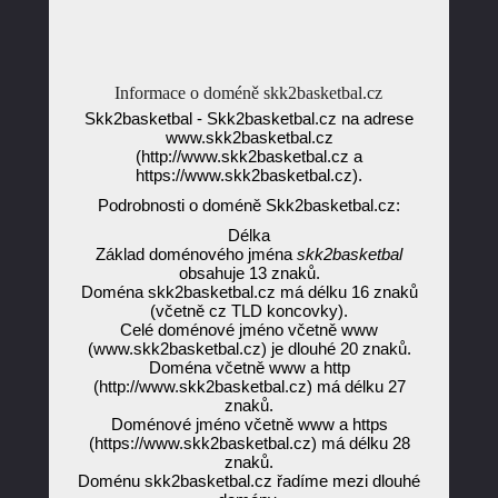
Informace o doméně skk2basketbal.cz
Skk2basketbal - Skk2basketbal.cz na adrese
www.skk2basketbal.cz
(http://www.skk2basketbal.cz a
https://www.skk2basketbal.cz).
Podrobnosti o doméně Skk2basketbal.cz:
Délka
Základ doménového jména
skk2basketbal
obsahuje 13 znaků.
Doména skk2basketbal.cz má délku 16 znaků
(včetně cz TLD koncovky).
Celé doménové jméno včetně www
(www.skk2basketbal.cz) je dlouhé 20 znaků.
Doména včetně www a http
(http://www.skk2basketbal.cz) má délku 27
znaků.
Doménové jméno včetně www a https
(https://www.skk2basketbal.cz) má délku 28
znaků.
Doménu skk2basketbal.cz řadíme mezi dlouhé