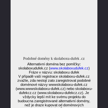
Podobné domény k skolaboxu-dufek .cz
Alternativní doména bez pomlčky:
skolaboxudufek.cz (
www.skolaboxudufek.cz
)
Fráze v názvu: skolaboxu dufek
V případě vaší registrace skolaboxu-dufek.cz
zvažte, zda nestojí zato zaregistrovat podobné
doménové názvy wwwskolaboxu-dufek.cz
(www.wwwskolaboxu-dufek.cz) nebo skolaboxu-
dufekcz.cz (www.skolaboxu-dufekcz.cz). Je
vždycky lepší mít ke svému projektu do
budoucna zaregistrované alternativní domény,
než je draze kupovat od doménových