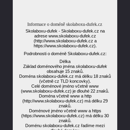
Informace o doméně skolaboxu-dufek.cz
Skolaboxu-dufek - Skolaboxu-dufek.cz na
adrese www.skolaboxu-dufek.cz
(http://www.skolaboxu-dufek.cz a
https://www.skolaboxu-dufek.cz).
Podrobnosti o doméně Skolaboxu-dufek.cz:
Délka
Základ doménového jména
skolaboxu-dufek
obsahuje 15 znaků.
Doména skolaboxu-dufek.cz má délku 18 znaků
(včetně cz TLD koncovky).
Celé doménové jméno včetně www
(www.skolaboxu-dufek.cz) je dlouhé 22 znaků.
Doména včetně www a http
(http://www.skolaboxu-dufek.cz) má délku 29
znaků.
Doménové jméno včetně www a https
(https://www.skolaboxu-dufek.cz) má délku 30
znaků.
Doménu skolaboxu-dufek.cz řadíme mezi