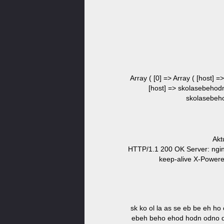
Array ( [0] => Array ( [host] =
[host] => skolasebehodnot
skolasebehod
Akt
HTTP/1.1 200 OK Server: ngin
keep-alive X-Power
sk ko ol la as se eb be eh ho
ebeh beho ehod hodn odno dn