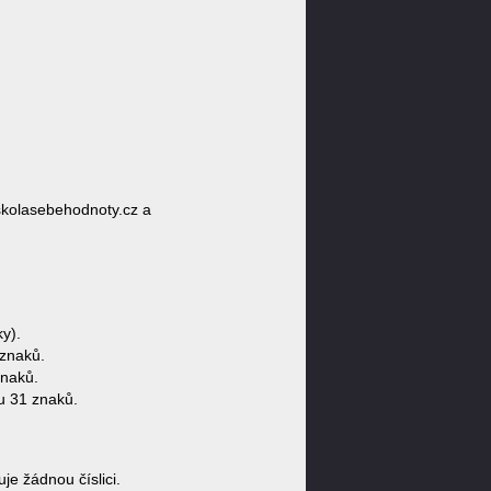
skolasebehodnoty.cz a
y).
znaků.
znaků.
u 31 znaků.
 žádnou číslici.