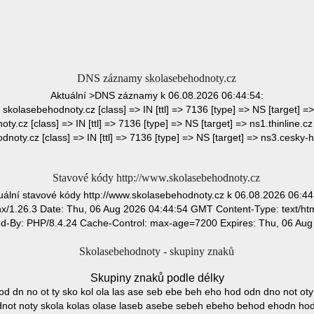
DNS záznamy skolasebehodnoty.cz
Aktuální >DNS záznamy k 06.08.2026 06:44:54:
> skolasebehodnoty.cz [class] => IN [ttl] => 7136 [type] => NS [target] => 
y.cz [class] => IN [ttl] => 7136 [type] => NS [target] => ns1.thinline.cz 
noty.cz [class] => IN [ttl] => 7136 [type] => NS [target] => ns3.cesky-h
Stavové kódy http://www.skolasebehodnoty.cz
uální stavové kódy http://www.skolasebehodnoty.cz k 06.08.2026 06:44
x/1.26.3 Date: Thu, 06 Aug 2026 04:44:54 GMT Content-Type: text/ht
ed-By: PHP/8.4.24 Cache-Control: max-age=7200 Expires: Thu, 06 Au
Skolasebehodnoty - skupiny znaků
Skupiny znaků podle délky
 od dn no ot ty sko kol ola las ase seb ebe beh eho hod odn dno not oty
ot noty skola kolas olase laseb asebe sebeh ebeho behod ehodn hod