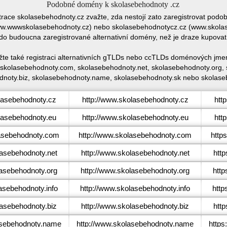
Podobné domény k skolasebehodnoty .cz
strace skolasebehodnoty.cz zvažte, zda nestojí zato zaregistrovat po
.wwwskolasebehodnoty.cz) nebo skolasebehodnotycz.cz (www.skolas
 do budoucna zaregistrované alternativní domény, než je draze kupov
te také registraci alternativních gTLDs nebo ccTLDs doménových jme
skolasebehodnoty.com, skolasebehodnoty.net, skolasebehodnoty.org, 
noty.biz, skolasebehodnoty.name, skolasebehodnoty.sk nebo skolase
asebehodnoty.cz
http://www.skolasebehodnoty.cz
htt
asebehodnoty.eu
http://www.skolasebehodnoty.eu
htt
asebehodnoty.com
http://www.skolasebehodnoty.com
http
asebehodnoty.net
http://www.skolasebehodnoty.net
htt
asebehodnoty.org
http://www.skolasebehodnoty.org
http
sebehodnoty.info
http://www.skolasebehodnoty.info
http
asebehodnoty.biz
http://www.skolasebehodnoty.biz
htt
sebehodnoty.name
http://www.skolasebehodnoty.name
http