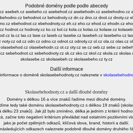
Podobné domény podle podle abecedy
e.cz asebeh.cz asebeho.cz asebehod.cz asebehodn.cz asebehodno.cz a
behodno.cz behodnot.cz behodnoty.cz dn.cz dno.cz dnot.cz dnoty.cz e
o.cz ebehodnot.cz ebehodnoty.cz eh.cz eho.cz ehod.cz ehodn.cz eho
z hodnot.cz hodnoty.cz ko.cz kol.cz kola.cz kolas.cz kolase.cz kolase
d.cz la.cz las.cz lase.cz laseb.cz lasebe.cz lasebeh.cz lasebeho.cz l
 noty.cz od.cz odn.cz odno.cz odnot.cz odnoty.cz ol.cz ola.cz olas.cz o
 olasebehod.cz olasebehodn.cz ot.cz oty.cz se.cz seb.cz sebe.cz sebe
 sebehodnot.cz sebehodnoty.cz sk.cz sko.cz skol.cz skola.cz skolas.
skolasebe.cz skolasebeh.cz skolasebeho.cz ty.cz
Další informace
 informace o doméně skolasebehodnoty.cz naleznete v
skolasebehodno
Skolasebehodnoty.cz a další dlouhé domény
Domény s délkou 16 a více znaků řadíme mezi dlouhé domény.
díme tedy také doménu skolasebehodnoty.cz s délkou 19 znaků (skola
élku 23 znaků). Jak již bylo zmíněno, délka je jedním z kritérií hod
 začne toto negativní kritérium převládat nad ostatními pozitivními
jako je počet zpětných odkazů, klíčová slova, brand, historii a další.
následujících odkazech naleznete podobně dlouhé domény druhého ř