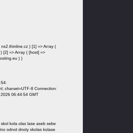
ns2.thinline.cz ) [1] => Array (
) [2] => Array ( [host] =>
osting.eu ) )
:54:
ml; charset=UTF-8 Connection:
g 2026 06:44:54 GMT
 skol kola olas lase aseb sebe
no odnot dnoty skolas kolase