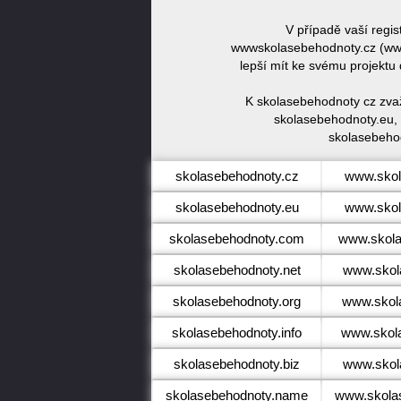
V případě vaší regi
wwwskolasebehodnoty.cz (www
lepší mít ke svému projektu
K skolasebehodnoty cz zvaž
skolasebehodnoty.eu, 
skolasebehod
skolasebehodnoty.cz
www.skol
skolasebehodnoty.eu
www.skol
skolasebehodnoty.com
www.skol
skolasebehodnoty.net
www.skol
skolasebehodnoty.org
www.skol
skolasebehodnoty.info
www.skola
skolasebehodnoty.biz
www.skol
skolasebehodnoty.name
www.skola