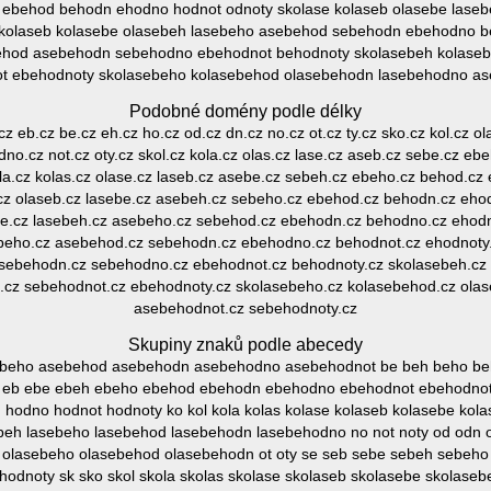
 ebehod behodn ehodno hodnot odnoty skolase kolaseb olasebe las
kolaseb kolasebe olasebeh lasebeho asebehod sebehodn ebehodno b
ehod asebehodn sebehodno ebehodnot behodnoty skolasebeh kolase
t ebehodnoty skolasebeho kolasebehod olasebehodn lasebehodno as
Podobné domény podle délky
.cz eb.cz be.cz eh.cz ho.cz od.cz dn.cz no.cz ot.cz ty.cz sko.cz kol.cz o
no.cz not.cz oty.cz skol.cz kola.cz olas.cz lase.cz aseb.cz sebe.cz e
ola.cz kolas.cz olase.cz laseb.cz asebe.cz sebeh.cz ebeho.cz behod.cz
.cz olaseb.cz lasebe.cz asebeh.cz sebeho.cz ebehod.cz behodn.cz eho
be.cz lasebeh.cz asebeho.cz sebehod.cz ebehodn.cz behodno.cz ehodn
ebeho.cz asebehod.cz sebehodn.cz ebehodno.cz behodnot.cz ehodnoty.
sebehodn.cz sebehodno.cz ebehodnot.cz behodnoty.cz skolasebeh.cz
cz sebehodnot.cz ebehodnoty.cz skolasebeho.cz kolasebehod.cz ola
asebehodnot.cz sebehodnoty.cz
Skupiny znaků podle abecedy
ebeho asebehod asebehodn asebehodno asebehodnot be beh beho b
y eb ebe ebeh ebeho ebehod ebehodn ebehodno ebehodnot ebehodno
hodno hodnot hodnoty ko kol kola kolas kolase kolaseb kolasebe ko
sebeh lasebeho lasebehod lasebehodn lasebehodno no not noty od odn o
h olasebeho olasebehod olasebehodn ot oty se seb sebe sebeh sebe
odnoty sk sko skol skola skolas skolase skolaseb skolasebe skolaseb