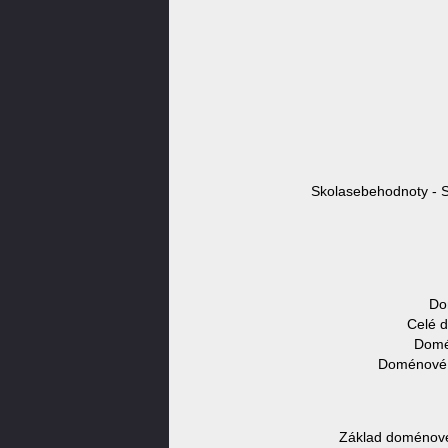
Skolasebehodnoty - S
Do
Celé 
Domén
Doménové j
Základ doménové