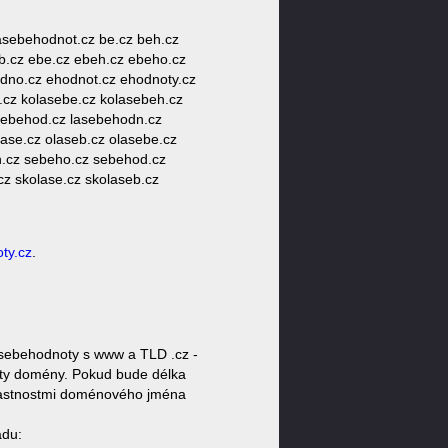
sebehodnot.cz be.cz beh.cz
b.cz ebe.cz ebeh.cz ebeho.cz
dno.cz ehodnot.cz ehodnoty.cz
b.cz kolasebe.cz kolasebeh.cz
asebehod.cz lasebehodn.cz
lase.cz olaseb.cz olasebe.cz
h.cz sebeho.cz sebehod.cz
cz skolase.cz skolaseb.cz
ty.cz
.
sebehodnoty s www a TLD .cz -
noty domény. Pokud bude délka
 vlastnostmi doménového jména
ádu: