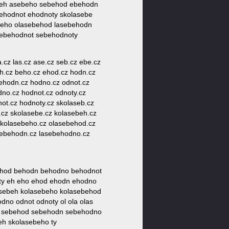
ebeh asebeho sebehod ebehodn
ehodnot ehodnoty skolasebe
beho olasebehod lasebehodn
ebehodnot sebehodnoty
la.cz las.cz ase.cz seb.cz ebe.cz
beh.cz beho.cz ehod.cz hodn.cz
 ehodn.cz hodno.cz odnot.cz
dno.cz hodnot.cz odnoty.cz
ot.cz hodnoty.cz skolaseb.cz
cz skolasebe.cz kolasebeh.cz
 kolasebeho.cz olasebehod.cz
sebehodn.cz lasebehodno.cz
ehod behodn behodno behodnot
ty eh eho ehod ehodn ehodno
lasebeh kolasebeho kolasebehod
dno odnot odnoty ol ola olas
ho sebehod sebehodn sebehodno
eh skolasebeho ty