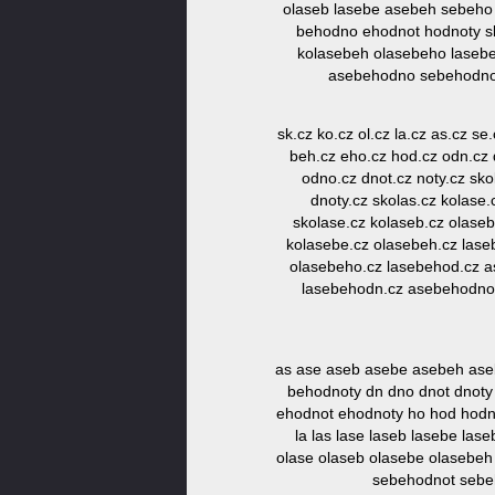
olaseb lasebe asebeh sebeho
behodno ehodnot hodnoty s
kolasebeh olasebeho laseb
asebehodno sebehodno
sk.cz ko.cz ol.cz la.cz as.cz se
beh.cz eho.cz hod.cz odn.cz d
odno.cz dnot.cz noty.cz sk
dnoty.cz skolas.cz kolase
skolase.cz kolaseb.cz olase
kolasebe.cz olasebeh.cz las
olasebeho.cz lasebehod.cz a
lasebehodn.cz asebehodno.
as ase aseb asebe asebeh as
behodnoty dn dno dnot dnot
ehodnot ehodnoty ho hod hodn 
la las lase laseb lasebe la
olase olaseb olasebe olasebe
sebehodnot sebeh