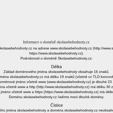
Informace o doméně skolasebehodnoty.cz
kolasebehodnoty.cz na adrese www.skolasebehodnoty.cz (http://www.
https://www.skolasebehodnoty.cz).
Podrobnosti o doméně Skolasebehodnoty.cz:
Délka
Základ doménového jména
skolasebehodnoty
obsahuje 16 znaků.
ména skolasebehodnoty.cz má délku 19 znaků (včetně cz TLD koncovk
doménové jméno včetně www (www.skolasebehodnoty.cz) je dlouhé 23 
a včetně www a http (http://www.skolasebehodnoty.cz) má délku 30 
méno včetně www a https (https://www.skolasebehodnoty.cz) má délk
Doménu skolasebehodnoty.cz řadíme mezi dlouhé domény.
Číslice
ho jména skolasebehodnoty a doména skolasebehodnoty.cz neobsahuje