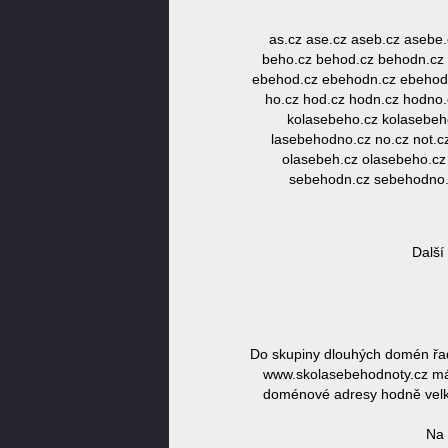
as.cz ase.cz aseb.cz aseb
beho.cz behod.cz behodn.cz 
ebehod.cz ebehodn.cz ebehodn
ho.cz hod.cz hodn.cz hodno.c
kolasebeho.cz kolasebeho
lasebehodno.cz no.cz not.cz
olasebeh.cz olasebeho.cz
sebehodn.cz sebehodno.cz
Další
Do skupiny dlouhých domén řa
www.skolasebehodnoty.cz má d
doménové adresy hodně velká,
Na 