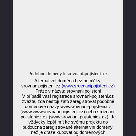
Podobné domény k srovnani-pojisteni .cz
Alternativní doména bez pomlčky:
srovnanipojisteni.cz (
www.srovnanipojisteni.cz
)
Fráze v názvu: srovnani pojisteni
V případě vaší registrace srovnani-pojisteni.cz
zvažte, zda nestojí zato zaregistrovat podobné
doménové názvy wwwsrovnani-pojisteni.cz
(www.wwwsrovnani-pojisteni.cz) nebo srovnani-
pojistenicz.cz (www.srovnani-pojistenicz.cz). Je
vždycky lepší mít ke svému projektu do
budoucna zaregistrované alternativní domény,
než je draze kupovat od doménových