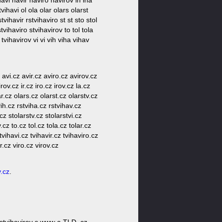
havi havir haviro havirov ih iha
stvihavi ol ola olar olars olarst
tvihavir rstvihaviro st st sto stol
stvihaviro stvihavirov to tol tola
o tvihavirov vi vi vih viha vihav
 avi.cz avir.cz aviro.cz avirov.cz
ov.cz ir.cz iro.cz irov.cz la.cz
ar.cz olars.cz olarst.cz olarstv.cz
vih.cz rstviha.cz rstvihav.cz
.cz stolarstv.cz stolarstvi.cz
.cz to.cz tol.cz tola.cz tolar.cz
 tvihavi.cz tvihavir.cz tvihaviro.cz
r.cz viro.cz virov.cz
v.cz
.