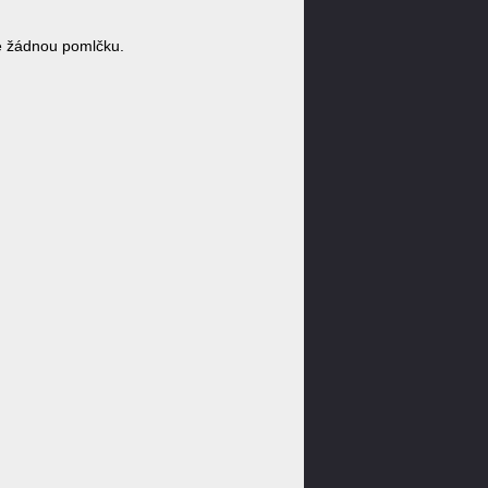
e žádnou pomlčku.