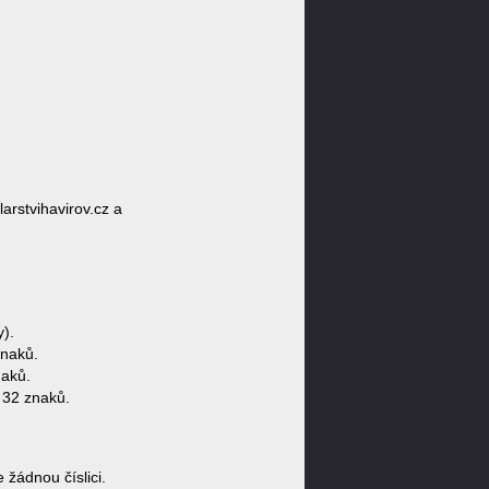
larstvihavirov.cz a
).
znaků.
naků.
 32 znaků.
žádnou číslici.