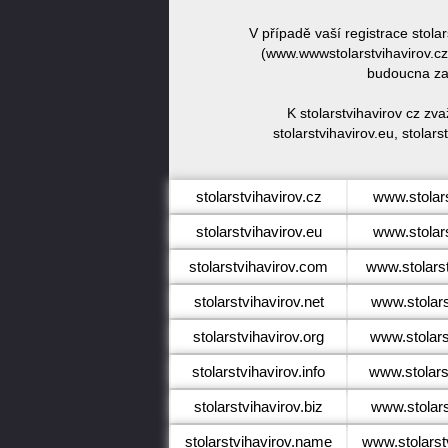
V případě vaší registrace stola
(www.wwwstolarstvihavirov.cz)
budoucna zar
K stolarstvihavirov cz zv
stolarstvihavirov.eu, stolarst
stolarstvihavirov.cz
www.stolars
stolarstvihavirov.eu
www.stolars
stolarstvihavirov.com
www.stolars
stolarstvihavirov.net
www.stolars
stolarstvihavirov.org
www.stolars
stolarstvihavirov.info
www.stolarst
stolarstvihavirov.biz
www.stolars
stolarstvihavirov.name
www.stolarst