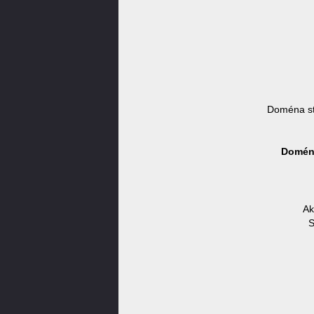
Doména st
Doména
Ak
S