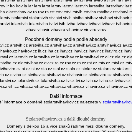
h arstviha arstvihav arstvihavi arstvihavir av avi avir aviro avirov ha hav 
ov ir iro irov la lar lars larst larstv larstvi larstvih larstviha larstvihav lar
iha olarstvihav ov ro rov rs rst rstv rstvi rstvih rstviha rstvihav rstvihavi rs
larstv stolarstvi stolarstvih stv stvi stvih stviha stvihav stvihavi stvihavir 
larstvi tolarstvih tolarstviha tv tvi tvih tviha tvihav tvihavi tvihavir tvihavir
vihavi vihavir vihaviro vihavirov vir viro virov
Podobné domény podle podle abecedy
tvi.cz arstvih.cz arstviha.cz arstvihav.cz arstvihavi.cz arstvihavir.cz av.cz
aviro.cz havirov.cz ih.cz iha.cz ihav.cz ihavi.cz ihavir.cz ihaviro.cz ihavir
larstvi.cz larstvih.cz larstviha.cz larstvihav.cz larstvihavi.cz ol.cz ola.cz ol
rstviha.cz olarstvihav.cz ov.cz ro.cz rov.cz rs.cz rst.cz rstv.cz rstvi.cz rst
tvihaviro.cz st.cz st.cz sto.cz stol.cz stola.cz stolar.cz stolars.cz stolarst
vih.cz stviha.cz stvihav.cz stvihavi.cz stvihavir.cz stvihaviro.cz stvihavirov
larstvi.cz tolarstvih.cz tolarstviha.cz tv.cz tvi.cz tvih.cz tviha.cz tvihav.cz
vi.cz vih.cz viha.cz vihav.cz vihavi.cz vihavir.cz vihaviro.cz vihavirov.cz vi
Další informace
ší informace o doméně stolarstvihavirov.cz naleznete v
stolarstvihaviro
Stolarstvihavirov.cz a další dlouhé domény
Domény s délkou 16 a více znaků řadíme mezi dlouhé domény.