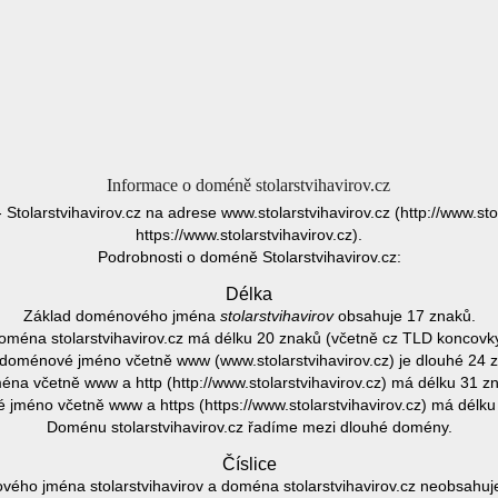
Informace o doméně stolarstvihavirov.cz
- Stolarstvihavirov.cz na adrese www.stolarstvihavirov.cz (http://www.sto
https://www.stolarstvihavirov.cz).
Podrobnosti o doméně Stolarstvihavirov.cz:
Délka
Základ doménového jména
stolarstvihavirov
obsahuje 17 znaků.
oména stolarstvihavirov.cz má délku 20 znaků (včetně cz TLD koncovky
doménové jméno včetně www (www.stolarstvihavirov.cz) je dlouhé 24 
na včetně www a http (http://www.stolarstvihavirov.cz) má délku 31 z
jméno včetně www a https (https://www.stolarstvihavirov.cz) má délku
Doménu stolarstvihavirov.cz řadíme mezi dlouhé domény.
Číslice
ého jména stolarstvihavirov a doména stolarstvihavirov.cz neobsahuje 