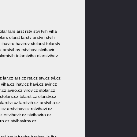
 olar lars arst rstv stvi tvih viha
lars olarst larstv arstvi rstvih
r ihaviro havirov stolarst tolarstv
ha arstvihav rstvihavi stvihavir
olarstvih tolarstviha olarstvihav
z lar.cz ars.cz rst.cz stv.cz tvi.cz
z viha.cz ihav.cz havi.cz avir.cz
r.cz aviro.cz virov.cz stolar.cz
stolars.cz tolarst.cz olarstv.cz
olarstvi.cz larstvih.cz arstviha.cz
a.cz arstvihav.cz rstvihavi.cz
cz rstvihavir.cz stvihaviro.cz
iro.cz stvihavirov.cz