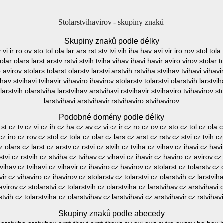
Stolarstvihavirov - skupiny znaků
Skupiny znaků podle délky
v vi ir ro ov sto tol ola lar ars rst stv tvi vih iha hav avi vir iro rov stol tola
tolar olars larst arstv rstvi stvih tviha vihav ihavi havir aviro virov stolar to
 avirov stolars tolarst olarstv larstvi arstvih rstviha stvihav tvihavi vihavi
ihav stvihavi tvihavir vihaviro ihavirov stolarstv tolarstvi olarstvih larstvi
olarstvih olarstviha larstvihav arstvihavi rstvihavir stvihaviro tvihavirov st
larstvihavi arstvihavir rstvihaviro stvihavirov
Podobné domény podle délky
 st.cz tv.cz vi.cz ih.cz ha.cz av.cz vi.cz ir.cz ro.cz ov.cz sto.cz tol.cz ola.c
cz iro.cz rov.cz stol.cz tola.cz olar.cz lars.cz arst.cz rstv.cz stvi.cz tvih.c
cz olars.cz larst.cz arstv.cz rstvi.cz stvih.cz tviha.cz vihav.cz ihavi.cz havi
rstvi.cz rstvih.cz stviha.cz tvihav.cz vihavi.cz ihavir.cz haviro.cz avirov.cz 
tvihav.cz tvihavi.cz vihavir.cz ihaviro.cz havirov.cz stolarst.cz tolarstv.cz 
vir.cz vihaviro.cz ihavirov.cz stolarstv.cz tolarstvi.cz olarstvih.cz larstvih
avirov.cz stolarstvi.cz tolarstvih.cz olarstviha.cz larstvihav.cz arstvihavi.
stvih.cz tolarstviha.cz olarstvihav.cz larstvihavi.cz arstvihavir.cz rstvihav
Skupiny znaků podle abecedy