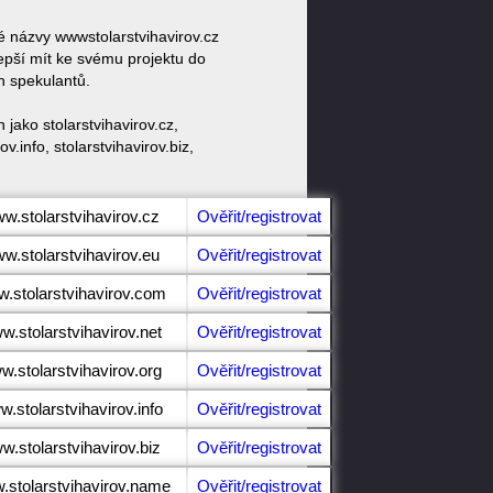
vé názvy wwwstolarstvihavirov.cz
lepší mít ke svému projektu do
h spekulantů.
jako stolarstvihavirov.cz,
ov.info, stolarstvihavirov.biz,
ww.stolarstvihavirov.cz
Ověřit/registrovat
ww.stolarstvihavirov.eu
Ověřit/registrovat
w.stolarstvihavirov.com
Ověřit/registrovat
ww.stolarstvihavirov.net
Ověřit/registrovat
w.stolarstvihavirov.org
Ověřit/registrovat
w.stolarstvihavirov.info
Ověřit/registrovat
ww.stolarstvihavirov.biz
Ověřit/registrovat
w.stolarstvihavirov.name
Ověřit/registrovat