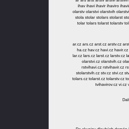
ar ars arst arstv arstvi arstvi
ihav ihavi ihavir ihaviro ihavir
olarstv olarstvi olarstvih olarstv
stola stolar stolars stolarst sto
tolar tolars tolarst tolarstv to
ar.cz ars.cz arst.cz arstv.cz ars
ha.cz hav.cz havi.cz havir.cz h
lar.cz lars.cz larst.cz larstv.cz 
olarstvi.cz olarstvih.cz ola
rstvihavi.cz rstvihavir.cz rs
stolarstvih.cz stv.cz stvi.cz st
tolars.cz tolarst.cz tolarstv.cz to
tvihavirov.cz vi.cz 
Dal