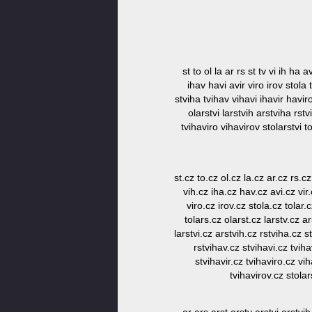
st to ol la ar rs st tv vi ih ha a
ihav havi avir viro irov stola 
stviha tvihav vihavi ihavir haviro
olarstvi larstvih arstviha rstv
tvihaviro vihavirov stolarstvi t
st.cz to.cz ol.cz la.cz ar.cz rs.cz
vih.cz iha.cz hav.cz avi.cz vir.
viro.cz irov.cz stola.cz tolar.
tolars.cz olarst.cz larstv.cz a
larstvi.cz arstvih.cz rstviha.cz s
rstvihav.cz stvihavi.cz tviha
stvihavir.cz tvihaviro.cz vih
tvihavirov.cz stolar