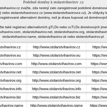
Podobné domény k stolarstvihavirov .cz
rstvihavirov.cz zvažte, zda nestojí zato zaregistrovat podobné doméno
 nebo stolarstvihavirovcz.cz (www.stolarstvihavirovcz.cz). Je vždycky 
egistrované alternativní domény, než je draze kupovat od doménovýc
ažte také registraci alternativních gTLDs nebo ccTLDs doménových jmen 
vihavirov.com, stolarstvihavirov.net, stolarstvihavirov.org, stolarstvihavir
stolarstvihavirov.name, stolarstvihavirov.sk nebo stolarstvihavirov.pl.
tvihavirov.cz
http://www.stolarstvihavirov.cz
https://w
tvihavirov.eu
http://www.stolarstvihavirov.eu
https://w
tvihavirov.com
http://www.stolarstvihavirov.com
https://ww
tvihavirov.net
http://www.stolarstvihavirov.net
https://w
tvihavirov.org
http://www.stolarstvihavirov.org
https://ww
vihavirov.info
http://www.stolarstvihavirov.info
https://ww
tvihavirov.biz
http://www.stolarstvihavirov.biz
https://w
vihavirov.name
http://www.stolarstvihavirov.name
https://ww