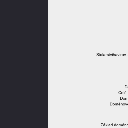
Stolarstvihavirov 
D
Celé 
Domé
Doménové 
Základ doménov