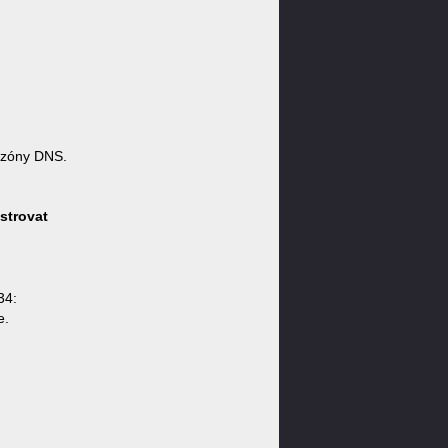
 zóny DNS.
strovat
34:
e.