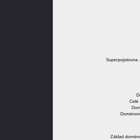
Superpojistovna 
D
Celé
Domé
Doménové 
Základ doméno