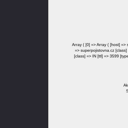
Array ( [0] => Array ( [host] =>
=> superpojistovna.cz [class] 
[class] => IN [ttl] => 3599 [ty
Ak
S