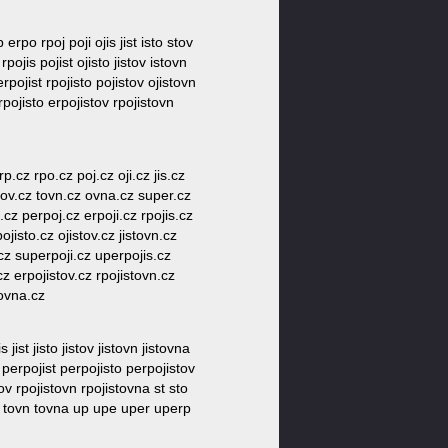
erpo rpoj poji ojis jist isto stov
ojis pojist ojisto jistov istovn
pojist rpojisto pojistov ojistovn
rpojisto erpojistov rpojistovn
p.cz rpo.cz poj.cz oji.cz jis.cz
stov.cz tovn.cz ovna.cz super.cz
.cz perpoj.cz erpoji.cz rpojis.cz
ojisto.cz ojistov.cz jistovn.cz
.cz superpoji.cz uperpojis.cz
cz erpojistov.cz rpojistovn.cz
tovna.cz
 jist jisto jistov jistovn jistovna
 perpojist perpojisto perpojistov
tov rpojistovn rpojistovna st sto
v tovn tovna up upe uper uperp