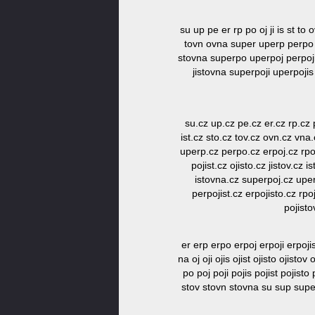
su up pe er rp po oj ji is st to 
tovn ovna super uperp perpo erp
stovna superpo uperpoj perpoji e
jistovna superpoji uperpojis 
su.cz up.cz pe.cz er.cz rp.cz p
ist.cz sto.cz tov.cz ovn.cz vna
uperp.cz perpo.cz erpoj.cz rpoji
pojist.cz ojisto.cz jistov.cz 
istovna.cz superpoj.cz uperp
perpojist.cz erpojisto.cz rpo
pojisto
er erp erpo erpoj erpoji erpojis e
na oj oji ojis ojist ojisto ojis
po poj poji pojis pojist pojisto
stov stovn stovna su sup supe