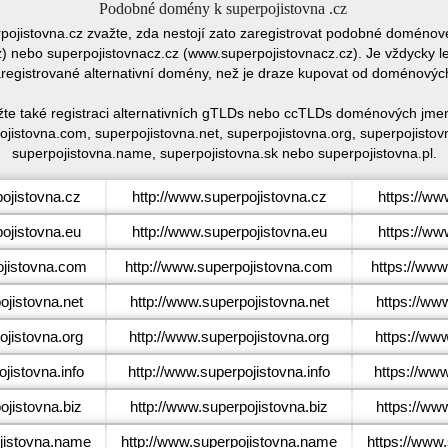
Podobné domény k superpojistovna .cz
rpojistovna.cz zvažte, zda nestojí zato zaregistrovat podobné domén
 nebo superpojistovnacz.cz (www.superpojistovnacz.cz). Je vždycky le
egistrované alternativní domény, než je draze kupovat od doménovýc
žte také registraci alternativních gTLDs nebo ccTLDs doménových jmen
jistovna.com, superpojistovna.net, superpojistovna.org, superpojistovn
superpojistovna.name, superpojistovna.sk nebo superpojistovna.pl.
ojistovna.cz
http://www.superpojistovna.cz
https://ww
ojistovna.eu
http://www.superpojistovna.eu
https://ww
jistovna.com
http://www.superpojistovna.com
https://www
jistovna.net
http://www.superpojistovna.net
https://ww
jistovna.org
http://www.superpojistovna.org
https://ww
jistovna.info
http://www.superpojistovna.info
https://www
jistovna.biz
http://www.superpojistovna.biz
https://ww
jistovna.name
http://www.superpojistovna.name
https://www