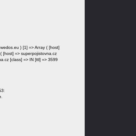
.wedos.eu ) [1] => Array ( [host]
 ( [host] => superpojistovna.cz
a.cz [class] => IN [ttl] => 3599
53:
e.