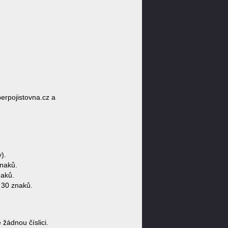
erpojistovna.cz a
).
naků.
naků.
 30 znaků.
ádnou číslici.