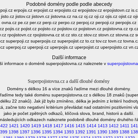
Podobné domény podle podle abecedy
oji.cz erpojis.cz erpojist.cz erpojisto.cz erpojistov.cz erpojistovn.cz is.cz
z jisto.cz jistov.cz jistovn.cz jistovna.cz na.cz oj.cz oji.cz ojis.cz ojist.cz o
 ovna.cz pe.cz per.cz perp.cz perpo.cz perpoj.cz perpoji.cz perpojis.cz 
cz pojis.cz pojist.cz pojisto.cz pojistov.cz pojistovn.cz pojistovna.cz rp.cz
tov.cz rpojistovn.cz rpojistovna.cz st.cz sto.cz stov.cz stovn.cz stovna.cz
z superpoji.cz superpojis.cz superpojist.cz to.cz tov.cz tovn.cz tovna.
cz uperpoj.cz uperpoji.cz uperpojis.cz uperpojist.cz uperpojisto.cz vn.c
Další informace
ší informace o doméně superpojistovna.cz naleznete v
superpojistovna
Superpojistovna.cz a další dlouhé domény
Domény s délkou 16 a více znaků řadíme mezi dlouhé domény.
adíme tedy také doménu superpojistovna.cz s délkou 18 znaků (super
élku 22 znaků). Jak již bylo zmíněno, délka je jedním z kritérií hodn
 začne toto negativní kritérium převládat nad ostatními pozitivními
jako je počet zpětných odkazů, klíčová slova, brand, historii a další.
následujících odkazech naleznete podobně dlouhé domény druhého ř
1422
1421
1420
1419
1418
1417
1416
1415
1414
1413
1412
1411
141
399
1398
1397
1396
1395
1394
1393
1392
1391
1390
1389
1388
138