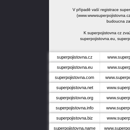
V případě vaší registrace supe
(www.wwwsuperpojistovna.cz)
budoucna zar
K superpojistovna cz zva
superpojistovna.eu, superpo
superpojistovna.cz
www.superp
superpojistovna.eu
www.superp
superpojistovna.com
www.superpo
superpojistovna.net
www.superpo
superpojistovna.org
www.superpo
superpojistovna.info
www.superpo
superpojistovna.biz
www.superpo
superpojistovna.name
www.superpo