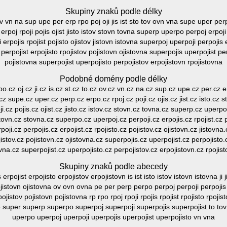
Skupiny znaků podle délky
ov vn na sup upe per erp rpo poj oji jis ist sto tov ovn vna supe uper perp 
oj rpoji pojis ojist jisto istov stovn tovna superp uperpo perpoj erpoji rp
rpojis rpojist pojisto ojistov jistovn istovna superpoj uperpoji perpojis er
perpojist erpojisto rpojistov pojistovn ojistovna superpojis uperpojist pe
pojistovna superpojist uperpojisto perpojistov erpojistovn rpojistovna
Podobné domény podle délky
o.cz oj.cz ji.cz is.cz st.cz to.cz ov.cz vn.cz na.cz sup.cz upe.cz per.cz er
.cz supe.cz uper.cz perp.cz erpo.cz rpoj.cz poji.cz ojis.cz jist.cz isto.cz 
.cz pojis.cz ojist.cz jisto.cz istov.cz stovn.cz tovna.cz superp.cz uperpo
istovn.cz stovna.cz superpo.cz uperpoj.cz perpoji.cz erpojis.cz rpojist.cz p
oji.cz perpojis.cz erpojist.cz rpojisto.cz pojistov.cz ojistovn.cz jistovna
jistov.cz pojistovn.cz ojistovna.cz superpojis.cz uperpojist.cz perpojisto.
vna.cz superpojist.cz uperpojisto.cz perpojistov.cz erpojistovn.cz rpojis
Skupiny znaků podle abecedy
rpojist erpojisto erpojistov erpojistovn is ist isto istov istovn istovna ji jis
tov ojistovn ojistovna ov ovn ovna pe per perp perpo perpoj perpoji perpojis
 pojistov pojistovn pojistovna rp rpo rpoj rpoji rpojis rpojist rpojisto rpojis
 super superp superpo superpoj superpoji superpojis superpojist to to
uperpo uperpoj uperpoji uperpojis uperpojist uperpojisto vn vna