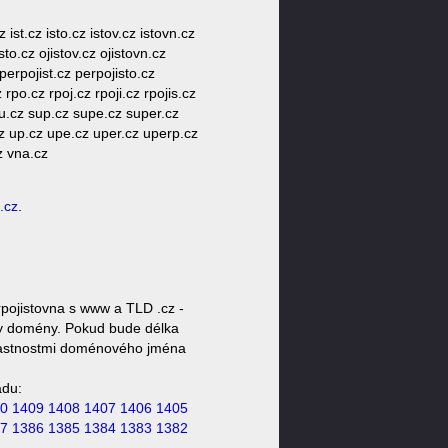
 ist.cz isto.cz istov.cz istovn.cz
jisto.cz ojistov.cz ojistovn.cz
perpojist.cz perpojisto.cz
 rpo.cz rpoj.cz rpoji.cz rpojis.cz
 su.cz sup.cz supe.cz super.cz
cz up.cz upe.cz uper.cz uperp.cz
z vna.cz
.cz
.
pojistovna s www a TLD .cz -
oty domény. Pokud bude délka
 vlastnostmi doménového jména
ádu:
0
1409
1408
1407
1406
1405
7
1386
1385
1384
1383
1382