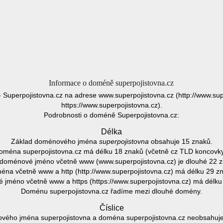
Informace o doméně superpojistovna.cz
- Superpojistovna.cz na adrese www.superpojistovna.cz (http://www.sup
https://www.superpojistovna.cz).
Podrobnosti o doméně Superpojistovna.cz:
Délka
Základ doménového jména
superpojistovna
obsahuje 15 znaků.
oména superpojistovna.cz má délku 18 znaků (včetně cz TLD koncovky
 doménové jméno včetně www (www.superpojistovna.cz) je dlouhé 22 z
na včetně www a http (http://www.superpojistovna.cz) má délku 29 z
jméno včetně www a https (https://www.superpojistovna.cz) má délku
Doménu superpojistovna.cz řadíme mezi dlouhé domény.
Číslice
vého jména superpojistovna a doména superpojistovna.cz neobsahuje ž