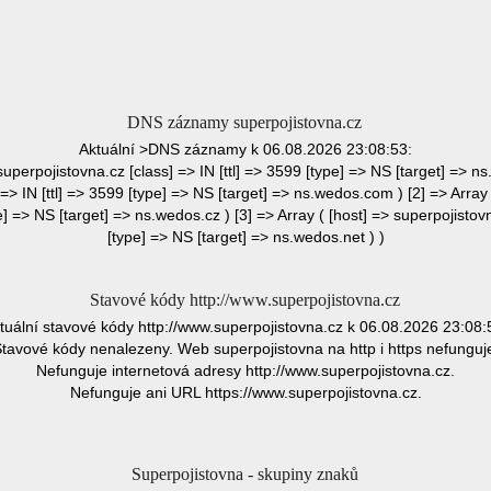
DNS záznamy superpojistovna.cz
Aktuální >DNS záznamy k 06.08.2026 23:08:53:
 superpojistovna.cz [class] => IN [ttl] => 3599 [type] => NS [target] => ns
=> IN [ttl] => 3599 [type] => NS [target] => ns.wedos.com ) [2] => Array
pe] => NS [target] => ns.wedos.cz ) [3] => Array ( [host] => superpojistovn
[type] => NS [target] => ns.wedos.net ) )
Stavové kódy http://www.superpojistovna.cz
tuální stavové kódy http://www.superpojistovna.cz k 06.08.2026 23:08:
tavové kódy nenalezeny. Web superpojistovna na http i https nefunguj
Nefunguje internetová adresy http://www.superpojistovna.cz.
Nefunguje ani URL https://www.superpojistovna.cz.
Superpojistovna - skupiny znaků