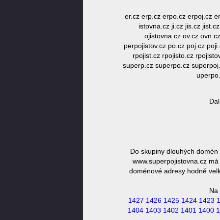
er.cz erp.cz erpo.cz erpoj.cz erp
istovna.cz ji.cz jis.cz jist.c
ojistovna.cz ov.cz ovn.cz
perpojistov.cz po.cz poj.cz poji.
rpojist.cz rpojisto.cz rpojis
superp.cz superpo.cz superpoj.c
uperpo.
Dal
Do skupiny dlouhých domén ř
www.superpojistovna.cz má d
doménové adresy hodně velká,
Na 
1427
1426
1425
1424
1423
1404
1403
1402
1401
1400
1