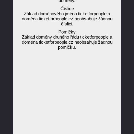
domény.
Číslice
Základ doménového jména ticketforpeople a
doména ticketforpeople.cz neobsahuje žádnou
číslici.
Pomlčky
Základ domény druhého řádu ticketforpeople a
doména ticketforpeople.cz neobsahuje žádnou
pomlčku.