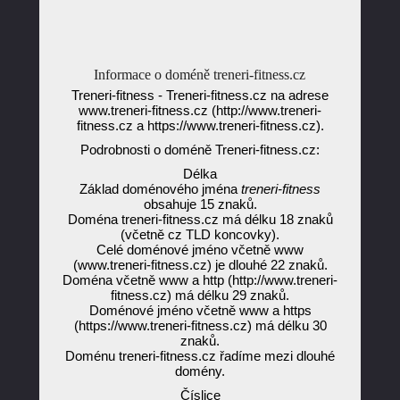
Informace o doméně treneri-fitness.cz
Treneri-fitness - Treneri-fitness.cz na adrese
www.treneri-fitness.cz (http://www.treneri-
fitness.cz a https://www.treneri-fitness.cz).
Podrobnosti o doméně Treneri-fitness.cz:
Délka
Základ doménového jména
treneri-fitness
obsahuje 15 znaků.
Doména treneri-fitness.cz má délku 18 znaků
(včetně cz TLD koncovky).
Celé doménové jméno včetně www
(www.treneri-fitness.cz) je dlouhé 22 znaků.
Doména včetně www a http (http://www.treneri-
fitness.cz) má délku 29 znaků.
Doménové jméno včetně www a https
(https://www.treneri-fitness.cz) má délku 30
znaků.
Doménu treneri-fitness.cz řadíme mezi dlouhé
domény.
Číslice