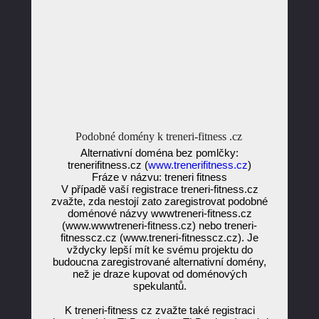
Podobné domény k treneri-fitness .cz
Alternativní doména bez pomlčky:
trenerifitness.cz (
www.trenerifitness.cz
)
Fráze v názvu: treneri fitness
V případě vaší registrace treneri-fitness.cz
zvažte, zda nestojí zato zaregistrovat podobné
doménové názvy wwwtreneri-fitness.cz
(www.wwwtreneri-fitness.cz) nebo treneri-
fitnesscz.cz (www.treneri-fitnesscz.cz). Je
vždycky lepší mít ke svému projektu do
budoucna zaregistrované alternativní domény,
než je draze kupovat od doménových
spekulantů.
K treneri-fitness cz zvažte také registraci