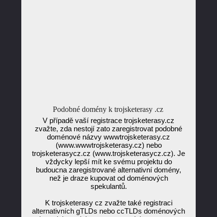
Podobné domény k trojsketerasy .cz
V případě vaší registrace trojsketerasy.cz
zvažte, zda nestojí zato zaregistrovat podobné
doménové názvy wwwtrojsketerasy.cz
(www.wwwtrojsketerasy.cz) nebo
trojsketerasycz.cz (www.trojsketerasycz.cz). Je
vždycky lepší mít ke svému projektu do
budoucna zaregistrované alternativní domény,
než je draze kupovat od doménových
spekulantů.
K trojsketerasy cz zvažte také registraci
alternativních gTLDs nebo ccTLDs doménových