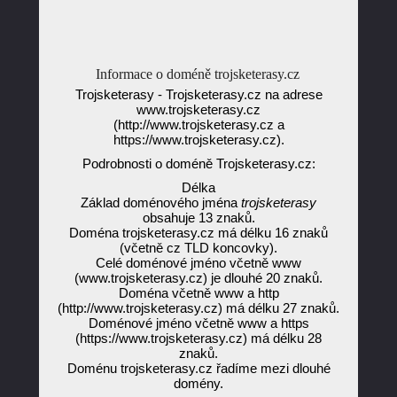
Informace o doméně trojsketerasy.cz
Trojsketerasy - Trojsketerasy.cz na adrese
www.trojsketerasy.cz
(http://www.trojsketerasy.cz a
https://www.trojsketerasy.cz).
Podrobnosti o doméně Trojsketerasy.cz:
Délka
Základ doménového jména
trojsketerasy
obsahuje 13 znaků.
Doména trojsketerasy.cz má délku 16 znaků
(včetně cz TLD koncovky).
Celé doménové jméno včetně www
(www.trojsketerasy.cz) je dlouhé 20 znaků.
Doména včetně www a http
(http://www.trojsketerasy.cz) má délku 27 znaků.
Doménové jméno včetně www a https
(https://www.trojsketerasy.cz) má délku 28
znaků.
Doménu trojsketerasy.cz řadíme mezi dlouhé
domény.