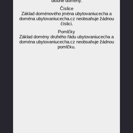
dlouhé domény.
Číslice
Základ doménového jména ubytovaniucecha a
doména ubytovaniucecha.cz neobsahuje žádnou
číslici.
Pomlčky
Základ domény druhého řádu ubytovaniucecha a
doména ubytovaniucecha.cz neobsahuje žádnou
pomlčku.