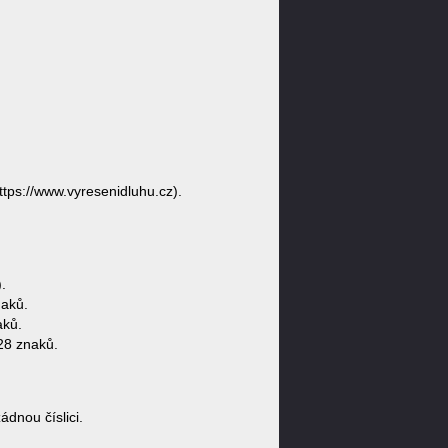
tps://www.vyresenidluhu.cz).
.
naků.
aků.
28 znaků.
dnou číslici.