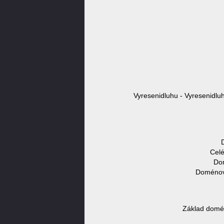
Vyresenidluhu - Vyresenidlu
Celé
Dom
Doménové
Základ domén