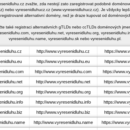
resenidluhu.cz zvažte, zda nestojí zato zaregistrovat podobné domén
) nebo vyresenidluhucz.cz (www.vyresenidluhucz.cz). Je vždycky lepší
egistrované alternativní domény, než je draze kupovat od doménovýc
žte také registraci alternativních gTLDs nebo ccTLDs doménových jmen
esenidluhu.com, vyresenidluhu.net, vyresenidluhu.org, vyresenidluhu.in
vyresenidluhu.name, vyresenidluhu.sk nebo vyresenidluhu.pl.
enidluhu.cz
http://www.vyresenidluhu.cz
https://www.
enidluhu.eu
http://www.vyresenidluhu.eu
https://www.
nidluhu.com
http://www.vyresenidluhu.com
https://www.v
nidluhu.net
http://www.vyresenidluhu.net
https://www.v
nidluhu.org
http://www.vyresenidluhu.org
https://www.v
nidluhu.info
http://www.vyresenidluhu.info
https://www.v
nidluhu.biz
http://www.vyresenidluhu.biz
https://www.v
nidluhu.name
http://www.vyresenidluhu.name
https://www.v