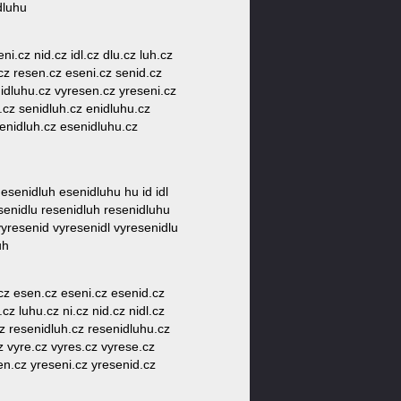
dluhu
ni.cz nid.cz idl.cz dlu.cz luh.cz
.cz resen.cz eseni.cz senid.cz
z idluhu.cz vyresen.cz yreseni.cz
.cz senidluh.cz enidluhu.cz
senidluh.cz esenidluhu.cz
 esenidluh esenidluhu hu id idl
resenidlu resenidluh resenidluhu
vyresenid vyresenidl vyresenidlu
uh
.cz esen.cz eseni.cz esenid.cz
cz luhu.cz ni.cz nid.cz nidl.cz
cz resenidluh.cz resenidluhu.cz
z vyre.cz vyres.cz vyrese.cz
en.cz yreseni.cz yresenid.cz