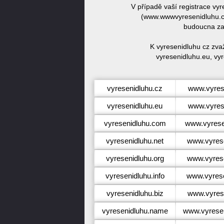
V případě vaší registrace vy
(www.wwwvyresenidluhu.cz
budoucna zar
K vyresenidluhu cz zva
vyresenidluhu.eu, vyr
vyresenidluhu.cz
www.vyres
vyresenidluhu.eu
www.vyres
vyresenidluhu.com
www.vyrese
vyresenidluhu.net
www.vyrese
vyresenidluhu.org
www.vyrese
vyresenidluhu.info
www.vyrese
vyresenidluhu.biz
www.vyrese
vyresenidluhu.name
www.vyrese