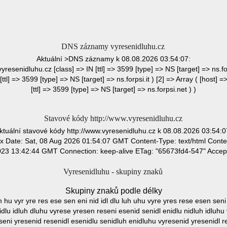
DNS záznamy vyresenidluhu.cz
Aktuální >DNS záznamy k 08.08.2026 03:54:07:
vyresenidluhu.cz [class] => IN [ttl] => 3599 [type] => NS [target] => ns.fo
ttl] => 3599 [type] => NS [target] => ns.forpsi.it ) [2] => Array ( [host] 
[ttl] => 3599 [type] => NS [target] => ns.forpsi.net ) )
Stavové kódy http://www.vyresenidluhu.cz
ktuální stavové kódy http://www.vyresenidluhu.cz k 08.08.2026 03:54:0
 Date: Sat, 08 Aug 2026 01:54:07 GMT Content-Type: text/html Conte
23 13:42:44 GMT Connection: keep-alive ETag: "65673fd4-547" Accep
Vyresenidluhu - skupiny znaků
Skupiny znaků podle délky
uh hu vyr yre res ese sen eni nid idl dlu luh uhu vyre yres rese esen seni
idlu idluh dluhu vyrese yresen reseni esenid senidl enidlu nidluh idluhu
seni yresenid resenidl esenidlu senidluh enidluhu vyresenid yresenidl 