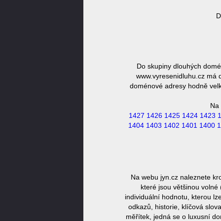
D
Do skupiny dlouhých domén
www.vyresenidluhu.cz má dé
doménové adresy hodně velká,
Na 
1427
1426
1425
1424
1423
1404
1403
1402
1401
1400
1
Na webu jyn.cz naleznete kr
které jsou většinou volné
individuální hodnotu, kterou l
odkazů, historie, klíčová slo
měřítek, jedná se o luxusní 