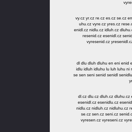
vyre
vy.cz yr.cz re.cz es.cz se.cz en
uhu.cz vyre.cz yres.cz rese.c
enidl.cz nidlu.cz idluh.cz dluhu
resenid.cz esenidl.cz senid
vyresenid.cz yresenidl.c
dl dlu dluh dluhu en eni enid 
idlu idluh idluhu lu luh luhu n
se sen seni senid senidl senidl
y
dl.cz dlu.cz dluh.cz dluhu.cz
esenidl.cz esenidlu.cz esenidl
nidlu.cz nidluh.cz nidluhu.cz 
se.cz sen.cz seni.cz senid.
vyresen.cz vyreseni.cz vyre