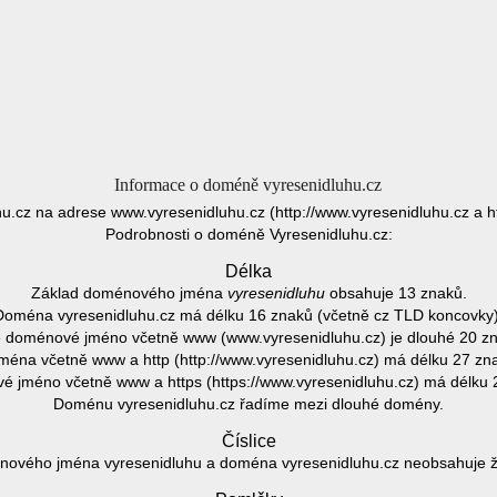
Informace o doméně vyresenidluhu.cz
hu.cz na adrese www.vyresenidluhu.cz (http://www.vyresenidluhu.cz a ht
Podrobnosti o doméně Vyresenidluhu.cz:
Délka
Základ doménového jména
vyresenidluhu
obsahuje 13 znaků.
Doména vyresenidluhu.cz má délku 16 znaků (včetně cz TLD koncovky)
 doménové jméno včetně www (www.vyresenidluhu.cz) je dlouhé 20 z
éna včetně www a http (http://www.vyresenidluhu.cz) má délku 27 zn
 jméno včetně www a https (https://www.vyresenidluhu.cz) má délku 
Doménu vyresenidluhu.cz řadíme mezi dlouhé domény.
Číslice
ového jména vyresenidluhu a doména vyresenidluhu.cz neobsahuje žá