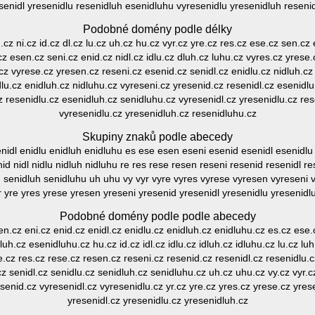
senidl yresenidlu resenidluh esenidluhu vyresenidlu yresenidluh reseni
Podobné domény podle délky
.cz ni.cz id.cz dl.cz lu.cz uh.cz hu.cz vyr.cz yre.cz res.cz ese.cz sen.cz e
z esen.cz seni.cz enid.cz nidl.cz idlu.cz dluh.cz luhu.cz vyres.cz yrese
.cz vyrese.cz yresen.cz reseni.cz esenid.cz senidl.cz enidlu.cz nidluh.c
lu.cz enidluh.cz nidluhu.cz vyreseni.cz yresenid.cz resenidl.cz esenidlu
z resenidlu.cz esenidluh.cz senidluhu.cz vyresenidl.cz yresenidlu.cz re
vyresenidlu.cz yresenidluh.cz resenidluhu.cz
Skupiny znaků podle abecedy
enidl enidlu enidluh enidluhu es ese esen eseni esenid esenidl esenidlu
i nid nidl nidlu nidluh nidluhu re res rese resen reseni resenid resenidl 
u senidluh senidluhu uh uhu vy vyr vyre vyres vyrese vyresen vyreseni 
r yre yres yrese yresen yreseni yresenid yresenidl yresenidlu yresenidl
Podobné domény podle podle abecedy
 en.cz eni.cz enid.cz enidl.cz enidlu.cz enidluh.cz enidluhu.cz es.cz ese
uh.cz esenidluhu.cz hu.cz id.cz idl.cz idlu.cz idluh.cz idluhu.cz lu.cz luh.
re.cz res.cz rese.cz resen.cz reseni.cz resenid.cz resenidl.cz resenidlu.
cz senidl.cz senidlu.cz senidluh.cz senidluhu.cz uh.cz uhu.cz vy.cz vyr.c
senid.cz vyresenidl.cz vyresenidlu.cz yr.cz yre.cz yres.cz yrese.cz yres
yresenidl.cz yresenidlu.cz yresenidluh.cz