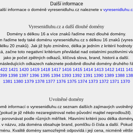
Další informace
alší informace o doméně vyresenidluhu.cz naleznete v
vyresenidluhu.c
Vyresenidluhu.cz a další dlouhé domény
Domény s délkou 16 a více znaků řadíme mezi dlouhé domény.
 řadíme tedy také doménu vyresenidluhu.cz s délkou 16 znaků (vyres
lku 20 znaků). Jak již bylo zmíněno, délka je jedním z kritérií hodno
 začne toto negativní kritérium převládat nad ostatními pozitivními
jako je počet zpětných odkazů, klíčová slova, brand, historii a další.
následujících odkazech naleznete podobně dlouhé domény druhého ř
1422
1421
1420
1419
1418
1417
1416
1415
1414
1413
1412
1411
141
399
1398
1397
1396
1395
1394
1393
1392
1391
1390
1389
1388
138
1381
1380
1379
1378
1377
1376
1375
1374
1373
1372
1371
1370
Uvolněné domény
omě informací o vyresenidluhu.cz seznam dalších zajímavých uvolněn
 (pokud je již někdo nezaregistroval nebo původní majitel neprodlouži
ze porovnávat podle různých měřítek. Hlavními kritérii jsou délka domény
va v názvu, zda doména obsahuje brand, pomlčku či čísla a další. Poku
doménu. Kvalitě domény samozřejmě odpovídá i její cena, nicméně větš