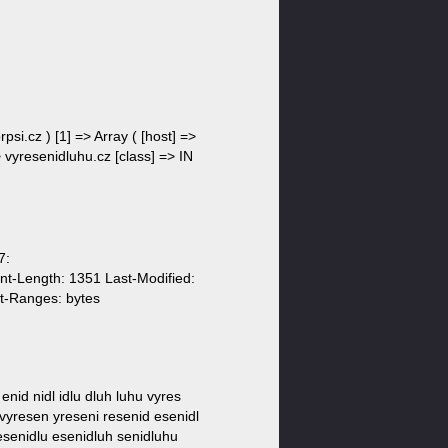
rpsi.cz ) [1] => Array ( [host] =>
=> vyresenidluhu.cz [class] => IN
7:
nt-Length: 1351 Last-Modified:
t-Ranges: bytes
 enid nidl idlu dluh luhu vyres
 vyresen yreseni resenid esenidl
resenidlu esenidluh senidluhu