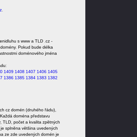
z
.
enidluhu s www a TLD .cz -
ty domény. Pokud bude délka
 vlastnostmi doménového jména
ádu:
0
1409
1408
1407
1406
1405
7
1386
1385
1384
1383
1382
ých cz domén (druhého řádu),
l). Každá doména představu
, TLD, počet a kvalita zpětných
d je splněna většina uvedených
ina ze zde uvedených domén je