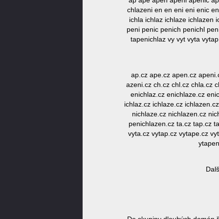
ap ape apen apeni apenic ape
chlazeni en en eni eni enic en
ichla ichlaz ichlaze ichlazen 
peni penic penich penichl pen
tapenichlaz vy vyt vyta vyta
ap.cz ape.cz apen.cz apeni.
azeni.cz ch.cz chl.cz chla.cz 
enichlaz.cz enichlaze.cz enic
ichlaz.cz ichlaze.cz ichlazen.cz
nichlaze.cz nichlazen.cz nic
penichlazen.cz ta.cz tap.cz t
vyta.cz vytap.cz vytape.cz vy
ytapen
Dalš