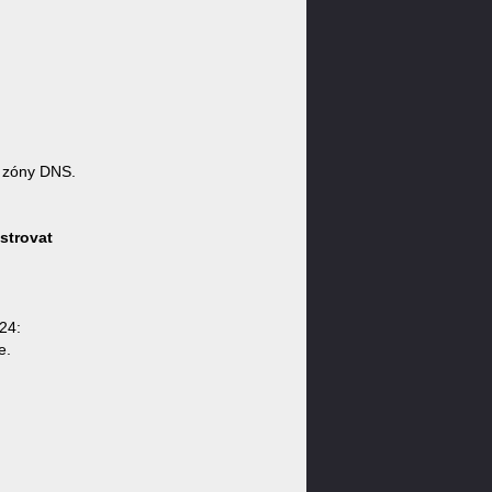
 zóny DNS.
strovat
24:
e.