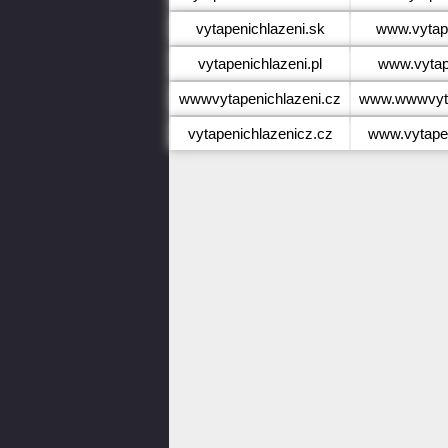
vytapenichlazeni.sk
www.vytape
vytapenichlazeni.pl
www.vytape
wwwvytapenichlazeni.cz
www.wwwvyta
vytapenichlazenicz.cz
www.vytapen