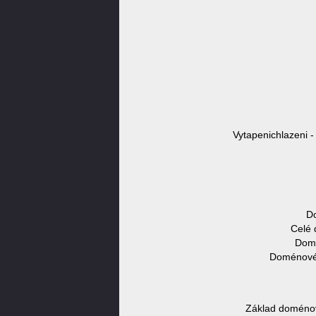
Vytapenichlazeni -
Do
Celé 
Domé
Doménové 
Základ doménov