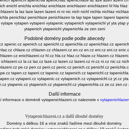
nich apenichl apenichla apenichlaz apenichlaze az aze azen azeni ch 
ich enichl enichla enichlaz enichlaze enichlazen enichlazeni hl hla hlaz h
ichlazeni la laz laze lazen lazeni ni ni nic nich nichl nichla nichlaz nichl
ichla penichlaz penichlaze penichlazen ta tap tape tapen tapeni tapenic
p vytape vytapen vytapeni vytapenic vytapenich vytapenichl yt yta ytap 
ytapenich ytapenichl ytapenichla ze zen zeni
Podobné domény podle podle abecedy
cz apenic.cz apenich.cz apenichl.cz apenichla.cz apenichlaz.cz apenich
chlaz.cz chlaze.cz chlazen.cz chlazeni.cz en.cz en.cz eni.cz eni.cz enic.c
hlazen.cz enichlazeni.cz hl.cz hla.cz hlaz.cz hlaze.cz hlazen.cz hlazeni.cz
 ichlazeni.cz la.cz laz.cz laze.cz lazen.cz lazeni.cz ni.cz ni.cz nic.cz nich
hlazeni.cz pe.cz pen.cz peni.cz penic.cz penich.cz penichl.cz penichla.
ape.cz tapen.cz tapeni.cz tapenic.cz tapenich.cz tapenichl.cz tapenichla.
tapen.cz vytapeni.cz vytapenic.cz vytapenich.cz vytapenichl.cz yt.cz yta
i.cz ytapenic.cz ytapenich.cz ytapenichl.cz ytapenichla.cz ze.cz zen.cz 
Další informace
í informace o doméně vytapenichlazeni.cz naleznete v
vytapenichlazen
Vytapenichlazeni.cz a další dlouhé domény
Domény s délkou 16 a více znaků řadíme mezi dlouhé domény.