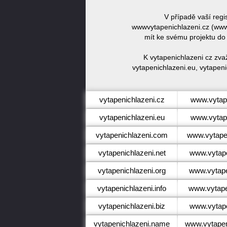
V případě vaší regi
wwwvytapenichlazeni.cz (www.
mít ke svému projektu do
K vytapenichlazeni cz zva
vytapenichlazeni.eu, vytapeni
vytapenichlazeni.cz
www.vytape
vytapenichlazeni.eu
www.vytape
vytapenichlazeni.com
www.vytape
vytapenichlazeni.net
www.vytape
vytapenichlazeni.org
www.vytape
vytapenichlazeni.info
www.vytapen
vytapenichlazeni.biz
www.vytape
vytapenichlazeni.name
www.vytapen