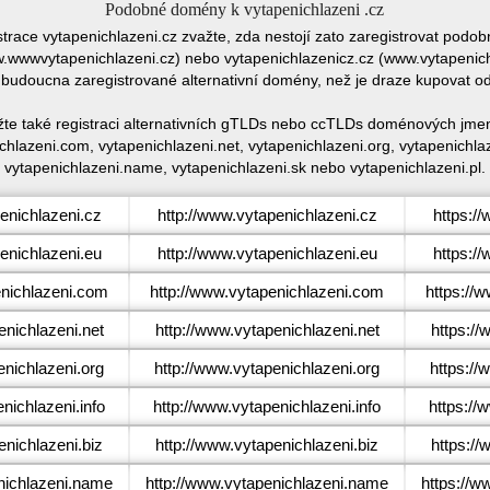
Podobné domény k vytapenichlazeni .cz
strace vytapenichlazeni.cz zvažte, zda nestojí zato zaregistrovat po
wwwvytapenichlazeni.cz) nebo vytapenichlazenicz.cz (www.vytapenichl
 budoucna zaregistrované alternativní domény, než je draze kupovat 
žte také registraci alternativních gTLDs nebo ccTLDs doménových jmen
chlazeni.com, vytapenichlazeni.net, vytapenichlazeni.org, vytapenichlaze
vytapenichlazeni.name, vytapenichlazeni.sk nebo vytapenichlazeni.pl.
nichlazeni.cz
http://www.vytapenichlazeni.cz
https:/
nichlazeni.eu
http://www.vytapenichlazeni.eu
https:/
nichlazeni.com
http://www.vytapenichlazeni.com
https://
nichlazeni.net
http://www.vytapenichlazeni.net
https://
nichlazeni.org
http://www.vytapenichlazeni.org
https://
ichlazeni.info
http://www.vytapenichlazeni.info
https://
nichlazeni.biz
http://www.vytapenichlazeni.biz
https://
ichlazeni.name
http://www.vytapenichlazeni.name
https://w