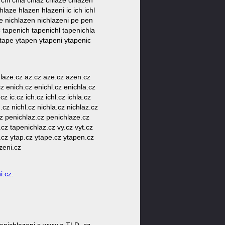
chl chla chlaz chlaze chlazen
laze hlazen hlazeni ic ich ichl
aze nichlazen nichlazeni pe pen
 tapenich tapenichl tapenichla
ytape ytapen ytapeni ytapenic
laze.cz az.cz aze.cz azen.cz
z enich.cz enichl.cz enichla.cz
 ic.cz ich.cz ichl.cz ichla.cz
.cz nichl.cz nichla.cz nichlaz.cz
cz penichlaz.cz penichlaze.cz
cz tapenichlaz.cz vy.cz vyt.cz
.cz ytap.cz ytape.cz ytapen.cz
zeni.cz
i.cz
.