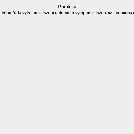
Pomlčky
uhého řádu vytapenichlazeni a doména vytapenichlazeni.cz neobsahuj