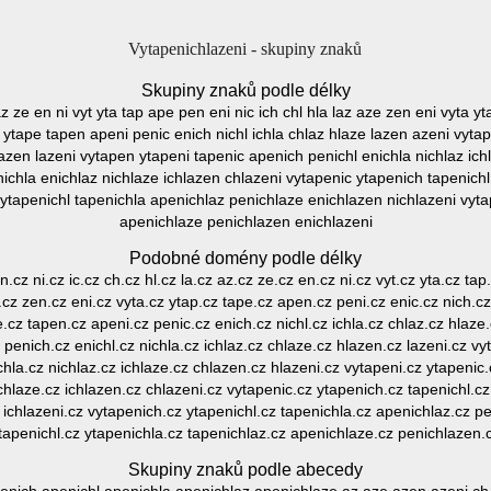
Vytapenichlazeni - skupiny znaků
Skupiny znaků podle délky
 az ze en ni vyt yta tap ape pen eni nic ich chl hla laz aze zen eni vyta y
 ytape tapen apeni penic enich nichl ichla chlaz hlaze lazen azeni vyt
lazen lazeni vytapen ytapeni tapenic apenich penichl enichla nichlaz ic
ichla enichlaz nichlaze ichlazen chlazeni vytapenic ytapenich tapenich
 ytapenichl tapenichla apenichlaz penichlaze enichlazen nichlazeni vyta
apenichlaze penichlazen enichlazeni
Podobné domény podle délky
n.cz ni.cz ic.cz ch.cz hl.cz la.cz az.cz ze.cz en.cz ni.cz vyt.cz yta.cz ta
e.cz zen.cz eni.cz vyta.cz ytap.cz tape.cz apen.cz peni.cz enic.cz nich.cz 
.cz tapen.cz apeni.cz penic.cz enich.cz nichl.cz ichla.cz chlaz.cz hlaze
 penich.cz enichl.cz nichla.cz ichlaz.cz chlaze.cz hlazen.cz lazeni.cz vy
hla.cz nichlaz.cz ichlaze.cz chlazen.cz hlazeni.cz vytapeni.cz ytapenic
chlaze.cz ichlazen.cz chlazeni.cz vytapenic.cz ytapenich.cz tapenichl.c
 ichlazeni.cz vytapenich.cz ytapenichl.cz tapenichla.cz apenichlaz.cz p
tapenichl.cz ytapenichla.cz tapenichlaz.cz apenichlaze.cz penichlazen.
Skupiny znaků podle abecedy