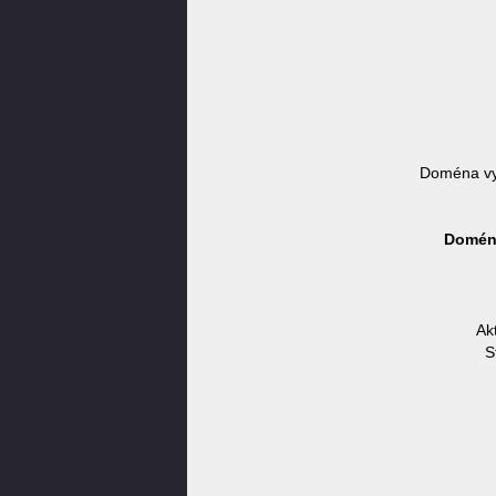
Doména vy
Doména
Ak
S