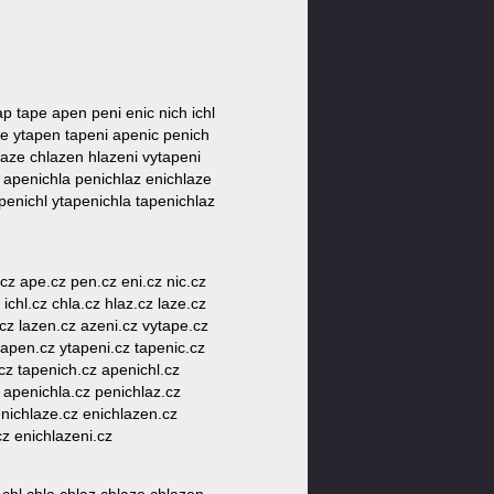
tap tape apen peni enic nich ichl
ape ytapen tapeni apenic penich
hlaze chlazen hlazeni vytapeni
l apenichla penichlaz enichlaze
penichl ytapenichla tapenichlaz
p.cz ape.cz pen.cz eni.cz nic.cz
ichl.cz chla.cz hlaz.cz laze.cz
.cz lazen.cz azeni.cz vytape.cz
tapen.cz ytapeni.cz tapenic.cz
.cz tapenich.cz apenichl.cz
z apenichla.cz penichlaz.cz
enichlaze.cz enichlazen.cz
cz enichlazeni.cz