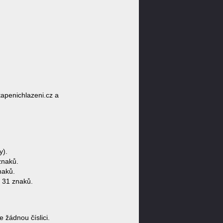
tapenichlazeni.cz a
y).
znaků.
naků.
 31 znaků.
žádnou číslici.