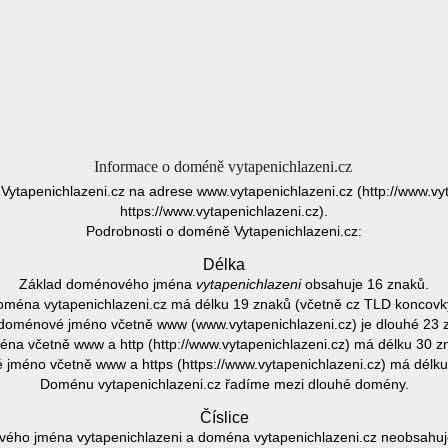
Informace o doméně vytapenichlazeni.cz
 Vytapenichlazeni.cz na adrese www.vytapenichlazeni.cz (http://www.vy
https://www.vytapenichlazeni.cz).
Podrobnosti o doméně Vytapenichlazeni.cz:
Délka
Základ doménového jména
vytapenichlazeni
obsahuje 16 znaků.
ména vytapenichlazeni.cz má délku 19 znaků (včetně cz TLD koncovk
doménové jméno včetně www (www.vytapenichlazeni.cz) je dlouhé 23 
na včetně www a http (http://www.vytapenichlazeni.cz) má délku 30 z
jméno včetně www a https (https://www.vytapenichlazeni.cz) má délku
Doménu vytapenichlazeni.cz řadíme mezi dlouhé domény.
Číslice
ého jména vytapenichlazeni a doména vytapenichlazeni.cz neobsahuje 