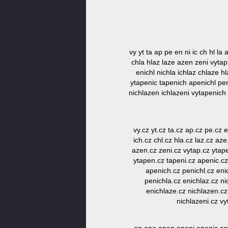
vy yt ta ap pe en ni ic ch hl la
chla hlaz laze azen zeni vytap
enichl nichla ichlaz chlaze h
ytapenic tapenich apenichl pen
nichlazen ichlazeni vytapenich
vy.cz yt.cz ta.cz ap.cz pe.cz e
ich.cz chl.cz hla.cz laz.cz az
azen.cz zeni.cz vytap.cz ytape
ytapen.cz tapeni.cz apenic.cz
apenich.cz penichl.cz enic
penichla.cz enichlaz.cz ni
enichlaze.cz nichlazen.cz
nichlazeni.cz vy