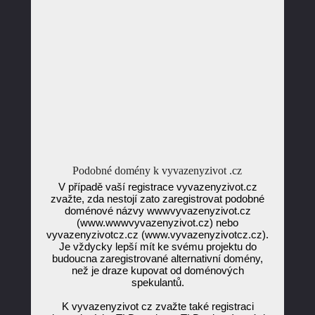
Podobné domény k vyvazenyzivot .cz
V případě vaší registrace vyvazenyzivot.cz
zvažte, zda nestojí zato zaregistrovat podobné
doménové názvy wwwvyvazenyzivot.cz
(www.wwwvyvazenyzivot.cz) nebo
vyvazenyzivotcz.cz (www.vyvazenyzivotcz.cz).
Je vždycky lepší mít ke svému projektu do
budoucna zaregistrované alternativní domény,
než je draze kupovat od doménových
spekulantů.
K vyvazenyzivot cz zvažte také registraci