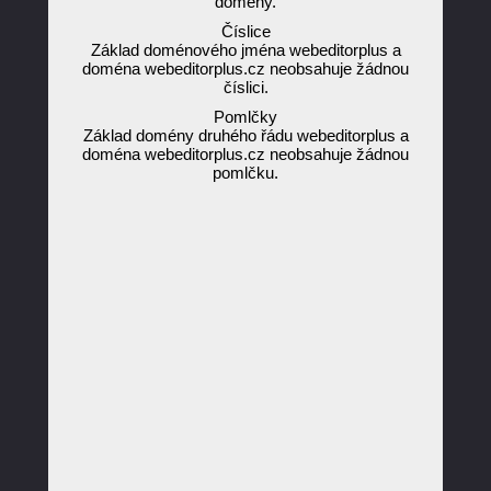
domény.
Číslice
Základ doménového jména webeditorplus a
doména webeditorplus.cz neobsahuje žádnou
číslici.
Pomlčky
Základ domény druhého řádu webeditorplus a
doména webeditorplus.cz neobsahuje žádnou
pomlčku.